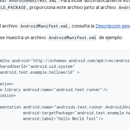
mado
AndroidManifest.xml
. Para incluir automáticamente es
ILD_PACKAGE
, proporciona este archivo junto al archivo
Andr
l archivo
AndroidManifest.xml
, consulta la
Descripción gene
 se muestra un archivo
AndroidManifest.xml
de ejemplo:
android.test.example.helloworld"
>

s-library
cation>

mentation
android:label="Hello
World
Test"/>
