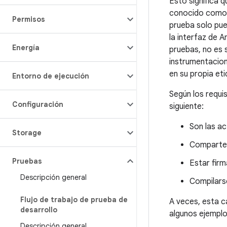
Esto significa 
conocido como e
Permisos
prueba solo pue
la interfaz de 
Energía
pruebas, no es s
instrumentacion
en su propia et
Entorno de ejecución
Según los requi
Configuración
siguiente:
Son las ac
Storage
Comparte e
Pruebas
Estar firm
Descripción general
Compilarse
Flujo de trabajo de prueba de
A veces, esta c
desarrollo
algunos ejemplo
Descripción general