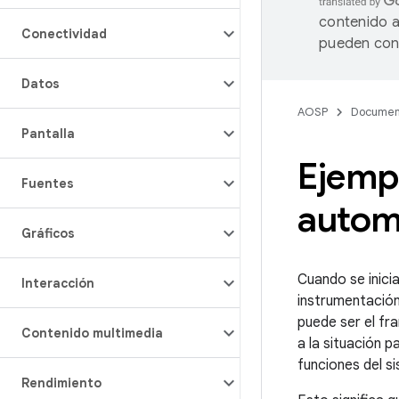
contenido a
Conectividad
pueden cont
Datos
AOSP
Documen
Pantalla
Ejemp
Fuentes
autom
Gráficos
Cuando se inici
Interacción
instrumentación
puede ser el fr
Contenido multimedia
a la situación p
funciones del si
Rendimiento