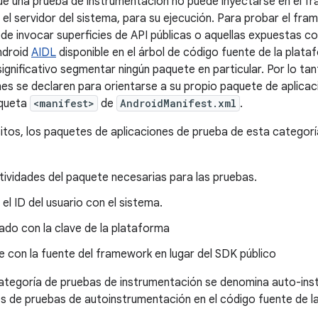
que una prueba de instrumentación no puede inyectarse en el f
l servidor del sistema, para su ejecución. Para probar el fra
de invocar superficies de API públicas o aquellas expuestas con
Android
AIDL
disponible en el árbol de código fuente de la plat
ignificativo segmentar ningún paquete en particular. Por lo tan
es se declaren para orientarse a su propio paquete de aplica
iqueta
<manifest>
de
AndroidManifest.xml
.
sitos, los paquetes de aplicaciones de prueba de esta categor
tividades del paquete necesarias para las pruebas.
l ID del usuario con el sistema.
ado con la clave de la plataforma
 con la fuente del framework en lugar del SDK público
ategoría de pruebas de instrumentación se denomina auto-ins
s de pruebas de autoinstrumentación en el código fuente de l