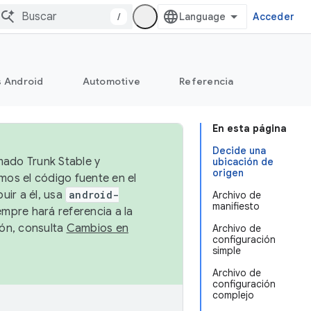
/
Acceder
s Android
Automotive
Referencia
En esta página
Decide una
mado Trunk Stable y
ubicación de
origen
emos el código fuente en el
uir a él, usa
android-
Archivo de
manifiesto
empre hará referencia a la
ión, consulta
Cambios en
Archivo de
configuración
simple
Archivo de
configuración
complejo