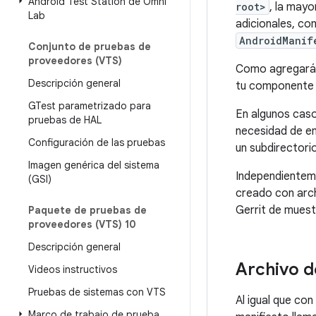
Android Test Station de Omni
root>
, la may
Lab
adicionales, c
AndroidManif
Conjunto de pruebas de
proveedores (VTS)
Como agregarás
Descripción general
tu component
GTest parametrizado para
En algunos caso
pruebas de HAL
necesidad de em
Configuración de las pruebas
un subdirectori
Imagen genérica del sistema
Independienteme
(GSI)
creado con arch
Gerrit de muest
Paquete de pruebas de
proveedores (VTS) 10
Descripción general
Archivo d
Videos instructivos
Pruebas de sistemas con VTS
Al igual que co
Marco de trabajo de prueba