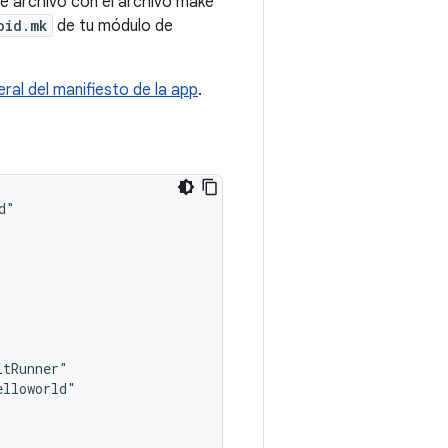
te archivo con el archivo make
oid.mk
de tu módulo de
ral del manifiesto de la app
.