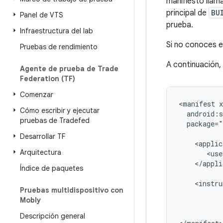
manifiesto lla
principal de
BU
Panel de VTS
prueba.
Infraestructura del lab
Si no conoces e
Pruebas de rendimiento
A continuación,
Agente de prueba de Trade
Federation (TF)
Comenzar
<manifest
Cómo escribir y ejecutar
pruebas de Tradefed
package="
Desarrollar TF
Arquitectura
<use
</appli
Índice de paquetes
<instru
Pruebas multidispositivo con
Mobly
Descripción general