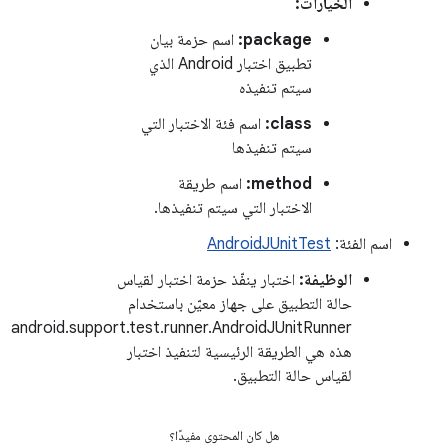
الخيارات:
package:
اسم حزمة بيان
تطبيق اختبار Android الذي
سيتم تنفيذه
class:
اسم فئة الاختبار التي
سيتم تنفيذها
method:
اسم طريقة
الاختبار التي سيتم تنفيذها.
اسم الفئة:
AndroidJUnitTest
الوظيفة:
اختبار ينفّذ حزمة اختبار لقياس
حالة التطبيق على جهاز معيّن باستخدام
android.support.test.runner.AndroidJUnitRunner
هذه هي الطريقة الرئيسية لتنفيذ اختبار
لقياس حالة التطبيق.
هل كان المحتوى مفيدًا؟