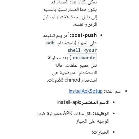
يمكن تكرار هذه السمة. قد
يكون هذا المسار نسبيًا بالنسبة
إلى دليل وحدة الاختبار أو دليل
الإخراج نفسه.
post-push:
أمر يتم تنفيذه
على الجهاز (باستخدام `
adb
shell <your
command>
`) بعد محاولة
نقل جميع الملفات. حالة
الاستخدام النموذجية هي
استخدام chmod للأذونات.
اسم الفئة:
InstallApkSetup
الاسم المختصر:
install-apk
الوظيفة:
نقل ملفات APK عشوائية ضمن
الوجهة على الجهاز
الخيارات: