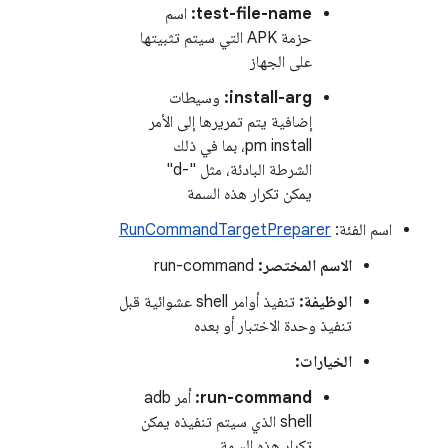
test-file-name:
اسم
حزمة APK التي سيتم تثبيتها
على الجهاز
install-arg:
وسيطات
إضافية يتم تمريرها إلى الأمر
pm install، بما في ذلك
الشرطة البادئة، مثل "-d"
يمكن تكرار هذه السمة
اسم الفئة:
RunCommandTargetPreparer
الاسم المختصر:
run-command
الوظيفة:
تنفيذ أوامر shell عشوائية قبل
تنفيذ وحدة الاختبار أو بعده
الخيارات:
run-command:
أمر adb
shell الذي سيتم تنفيذه يمكن
تكرار هذه السمة