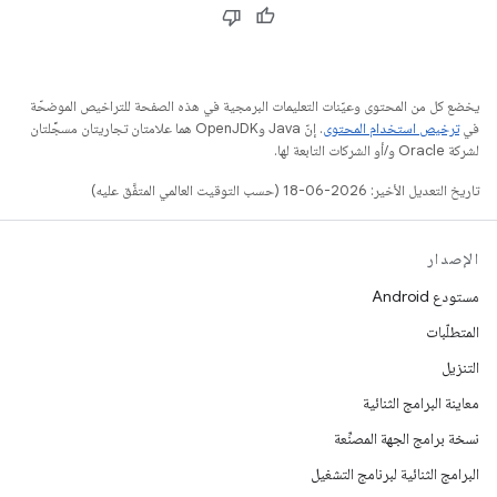
يخضع كل من المحتوى وعيّنات التعليمات البرمجية في هذه الصفحة للتراخيص الموضحّة
في
ترخيص استخدام المحتوى
. إنّ Java وOpenJDK هما علامتان تجاريتان مسجَّلتان
لشركة Oracle و/أو الشركات التابعة لها.
تاريخ التعديل الأخير: 2026-06-18 (حسب التوقيت العالمي المتفَّق عليه)
الإصدار
مستودع Android
المتطلّبات
التنزيل
معاينة البرامج الثنائية
نسخة برامج الجهة المصنِّعة
البرامج الثنائية لبرنامج التشغيل