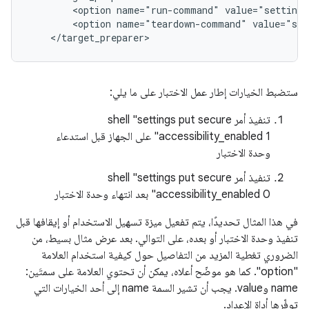
<option
name="run-command"
value="settings
<option
name="teardown-command"
value="set
ستضبط الخيارات إطار عمل الاختبار على ما يلي:
تنفيذ أمر shell "settings put secure
accessibility_enabled 1" على الجهاز قبل استدعاء
وحدة الاختبار
تنفيذ أمر shell "settings put secure
accessibility_enabled 0" بعد انتهاء وحدة الاختبار
في هذا المثال تحديدًا، يتم تفعيل ميزة تسهيل الاستخدام أو إيقافها قبل
تنفيذ وحدة الاختبار أو بعده، على التوالي. بعد عرض مثال بسيط، من
الضروري تغطية المزيد من التفاصيل حول كيفية استخدام العلامة
"option". كما هو موضّح أعلاه، يمكن أن تحتوي العلامة على سمتَين:
name وvalue. يجب أن تشير السمة name إلى أحد الخيارات التي
توفّرها أداة الإعداد.