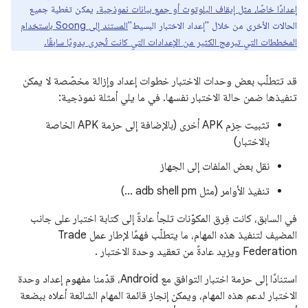
إعدادًا خاصًا، مثل إيقاف البلوتوث أو جمع بيانات نموذجية.
يمكن تغطية جميع
الحالات الأخرى من خلال "إعداد الاختبار البسيط"
المستند إلى Soong باستخدام
المخططات التي تبرمج الكثير من الإعدادات التي كانت تُجرى يدويًا سابقًا.
قد تتطلّب بعض وحدات الاختبار خطوات إعداد وإزالة مخصّصة لا يمكن
تنفيذها ضمن حالة الاختبار نفسها. في ما يلي أمثلة نموذجية:
تثبيت حِزم APK أخرى (بالإضافة إلى حزمة APK الخاصة
بالاختبار)
نقل بعض الملفات إلى الجهاز
تنفيذ الأوامر (مثل adb shell pm ...)
في السابق، كانت فِرق المكوّنات تلجأ عادةً إلى كتابة اختبار على جانب
المضيف لتنفيذ هذه المهام، ما يتطلّب فهمًا لإطار عمل Trade
Federation ويزيد عادةً من تعقيد وحدة الاختبار .
استنادًا إلى حزمة اختبار التوافق مع Android، قدّمنا مفهوم إعداد وحدة
الاختبار لدعم هذه المهام، ويمكن إنجاز قائمة المهام الشائعة أعلاه ببضعة