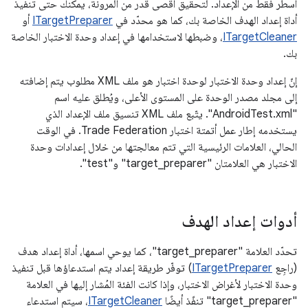
أسطر فقط من الإعداد. لتحقيق أقصى قدر من المرونة، يمكنك حتى تنفيذ
أداة إعداد الهدف الخاصة بك، كما هو محدّد في
ITargetPreparer
أو
ITargetCleaner
، وضبطها لاستخدامها في إعداد وحدة الاختبار الخاصة
بك.
إنّ إعداد وحدة الاختبار لوحدة اختبار هو ملف XML مطلوب يتم إضافته
إلى مجلد مصدر الوحدة على المستوى الأعلى، ويُطلق عليه اسم
"AndroidTest.xml". يتّبع ملف XML تنسيق ملف الإعداد الذي
يستخدمه إطار عمل أتمتة اختبار Trade Federation. في الوقت
الحالي، العلامات الرئيسية التي تتم معالجتها من خلال إعدادات وحدة
الاختبار هي العلامتان "target_preparer" و"test".
أدوات إعداد الهدف
تحدّد العلامة "target_preparer"، كما يوحي اسمها، أداة إعداد هدف
(راجِع
ITargetPreparer
) توفّر طريقة إعداد يتم استدعاؤها قبل تنفيذ
وحدة الاختبار لأغراض الاختبار، وإذا كانت الفئة المُشار إليها في العلامة
"target_preparer" تنفّذ أيضًا
ITargetCleaner
، سيتم استدعاء