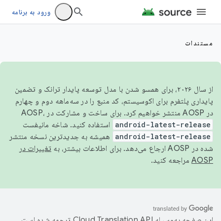
ورود به برنامه
مستندات
از سال ۲۰۲۶، برای همسو شدن با مدل توسعه پایدار ترانک و تضمین
پایداری پلتفرم برای اکوسیستم، کد منبع را در سه‌ماهه دوم و چهارم
در AOSP منتشر خواهیم کرد. برای ساخت و مشارکت در AOSP،
android-latest-release
استفاده کنید. شاخه مانیفست
android-latest-release
همیشه به جدیدترین نسخه منتشر
شده در AOSP ارجاع می‌دهد. برای اطلاعات بیشتر، به
تغییرات در
AOSP
مراجعه کنید.
این صفحه به‌وسیله
ترجمه شده است.