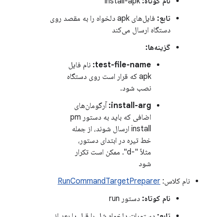
نام کوتاه:
install-apk
تابع:
فایل‌های apk دلخواه را به مقصد روی
دستگاه ارسال می‌کند
گزینه‌ها:
test-file-name:
نام فایل
apk که قرار است روی دستگاه
نصب شود.
install-arg:
آرگومان‌های
اضافی که باید به دستور pm
install ارسال شوند، از جمله
خط تیره در ابتدای دستور،
مثلاً "-d". ممکن است تکرار
شود
نام کلاس:
RunCommandTargetPreparer
نام کوتاه:
دستور run
تابع:
دستورات دلخواه شل را قبل یا بعد از