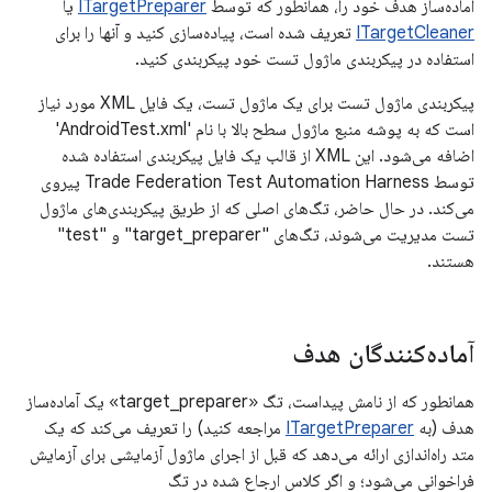
آماده‌ساز هدف خود را، همانطور که توسط
ITargetPreparer
یا
ITargetCleaner
تعریف شده است، پیاده‌سازی کنید و آنها را برای
استفاده در پیکربندی ماژول تست خود پیکربندی کنید.
پیکربندی ماژول تست برای یک ماژول تست، یک فایل XML مورد نیاز
است که به پوشه منبع ماژول سطح بالا با نام 'AndroidTest.xml'
اضافه می‌شود. این XML از قالب یک فایل پیکربندی استفاده شده
توسط Trade Federation Test Automation Harness پیروی
می‌کند. در حال حاضر، تگ‌های اصلی که از طریق پیکربندی‌های ماژول
تست مدیریت می‌شوند، تگ‌های "target_preparer" و "test"
هستند.
آماده‌کنندگان هدف
همانطور که از نامش پیداست، تگ «target_preparer» یک آماده‌ساز
هدف (به
ITargetPreparer
مراجعه کنید) را تعریف می‌کند که یک
متد راه‌اندازی ارائه می‌دهد که قبل از اجرای ماژول آزمایشی برای آزمایش
فراخوانی می‌شود؛ و اگر کلاس ارجاع شده در تگ