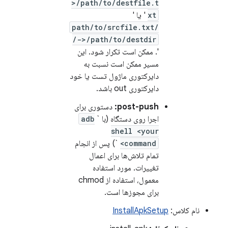
>/path/to/destfile.t
xt
' یا '
/path/to/srcfile.txt
->/path/to/destdir/
'. ممکن است تکرار شود. این
مسیر ممکن است نسبت به
دایرکتوری ماژول تست یا خود
دایرکتوری out باشد.
post-push:
دستوری برای
اجرا روی دستگاه (با `
adb
shell <your
command>
`) پس از انجام
تمام تلاش‌ها برای اعمال
تغییرات. مورد استفاده
معمول، استفاده از chmod
برای مجوزها است.
نام کلاس:
InstallApkSetup