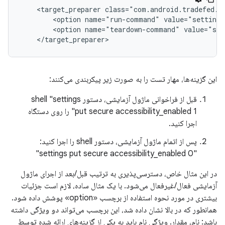
<target_preparer
<option
name="run-command"
value="settings
<option
name="teardown-command"
value="set
این گزینه‌ها، مهار تست را به صورت زیر پیکربندی می‌کنند:
قبل از فراخوانی ماژول آزمایشی، دستور shell "settings
put secure accessibility_enabled 1" را روی دستگاه
اجرا کنید.
پس از اتمام ماژول آزمایشی، دستور shell را اجرا کنید:
"settings put secure accessibility_enabled 0"
در این مثال خاص، دسترسی‌پذیری به ترتیب قبل/بعد از اجرای ماژول
آزمایشی فعال/غیرفعال می‌شود. با یک مثال ساده، لازم است جزئیات
بیشتری در مورد نحوه استفاده از برچسب «option» پوشش داده شود.
همانطور که در بالا نشان داده شد، این برچسب می‌تواند دو ویژگی داشته
باشد: نام، مقدار. ویژگی نام باید به یکی از گزینه‌های ارائه شده توسط