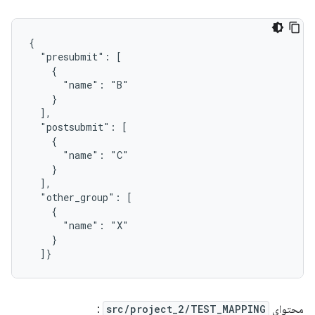
{

  "presubmit": [

    {

      "name": "B"

    }

  ],

  "postsubmit": [

    {

      "name": "C"

    }

  ],

  "other_group": [

    {

      "name": "X"

    }

محتوای
src/project_2/TEST_MAPPING
: