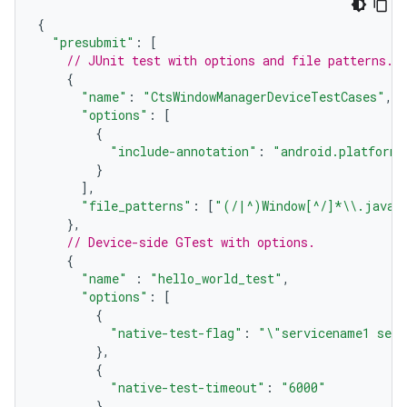
{
"presubmit"
:
[
// JUnit test with options and file patterns.
{
"name"
:
"CtsWindowManagerDeviceTestCases"
,
"options"
:
[
{
"include-annotation"
:
"android.platform.
}
],
"file_patterns"
:
[
"(/|^)Window[^/]*
\\
.java"
},
// Device-side GTest with options.
{
"name"
:
"hello_world_test"
,
"options"
:
[
{
"native-test-flag"
:
"
\"
servicename1 serv
},
{
"native-test-timeout"
:
"6000"
}