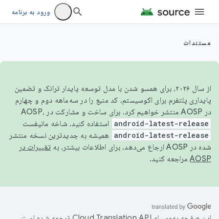
ورود به برنامه
مستندات
از سال ۲۰۲۶، برای همسو شدن با مدل توسعه پایدار ترانک و تضمین
پایداری پلتفرم برای اکوسیستم، کد منبع را در سه‌ماهه دوم و چهارم
در AOSP منتشر خواهیم کرد. برای ساخت و مشارکت در AOSP،
android-latest-release
استفاده کنید. شاخه مانیفست
android-latest-release
همیشه به جدیدترین نسخه منتشر
شده در AOSP ارجاع می‌دهد. برای اطلاعات بیشتر، به
تغییرات در
AOSP
مراجعه کنید.
این صفحه به‌وسیله
ترجمه شده است.