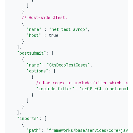
]
}
// Host-side GTest.
{
"name"
:
"net_test_avrcp"
,
"host"
:
true
}
],
"postsubmit"
:
[
{
"name"
:
"CtsDeqpTestCases"
,
"options"
:
[
{
// Use regex in include-filter which is 
"include-filter"
:
"dEQP-EGL.functional.
}
]
}
],
"imports"
:
[
{
"path"
:
"frameworks/base/services/core/java/