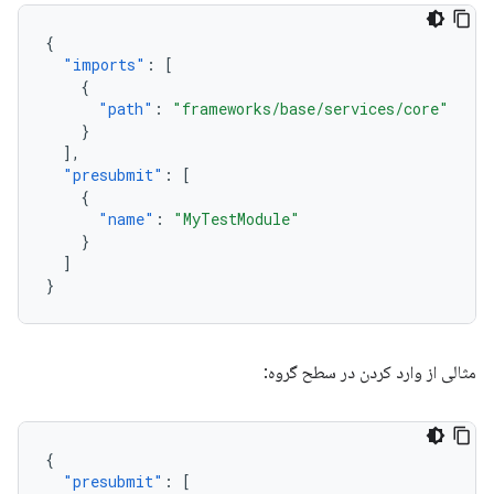
{
"imports"
:
[
{
"path"
:
"frameworks/base/services/core"
}
],
"presubmit"
:
[
{
"name"
:
"MyTestModule"
}
]
}
مثالی از وارد کردن در سطح گروه:
{
"presubmit"
:
[