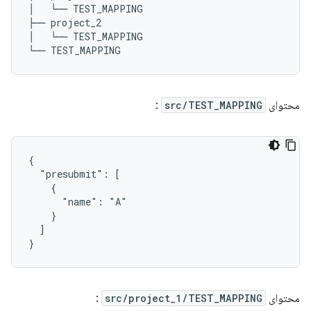
│   └── TEST_MAPPING

├── project_2

│   └── TEST_MAPPING

محتوای
src/TEST_MAPPING
:
{

  "presubmit": [

    {

      "name": "A"

    }

  ]

محتوای
src/project_1/TEST_MAPPING
: