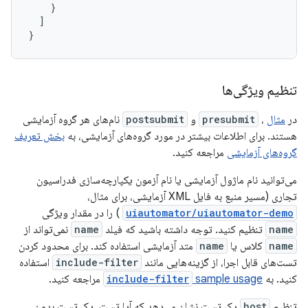
}
]
}
تنظیم ویژگی‌ها
در
مثال
،
presubmit
و
postsubmit
نام‌های هر گروه آزمایشی
هستند. برای اطلاعات بیشتر در مورد گروه‌های آزمایشی، به
بخش تعریف
گروه‌های آزمایشی
مراجعه کنید.
می‌توانید نام ماژول آزمایشی یا نام آزمون یکپارچه‌سازی فدراسیون
تجاری (مسیر منبع به فایل XML آزمایشی، برای مثال،
uiautomator/uiautomator-demo
) را در مقدار ویژگی
name
تنظیم کنید. توجه داشته باشید که فیلد
name
نمی‌تواند از
name
کلاس یا
name
متد آزمایشی استفاده کند. برای محدود کردن
تست‌های قابل اجرا، از گزینه‌هایی مانند
include-filter
استفاده
کنید. به
sample usage
include-filter
مراجعه کنید.
تنظیم
host
یک تست نشان می‌دهد که آیا تست، یک تست بدون