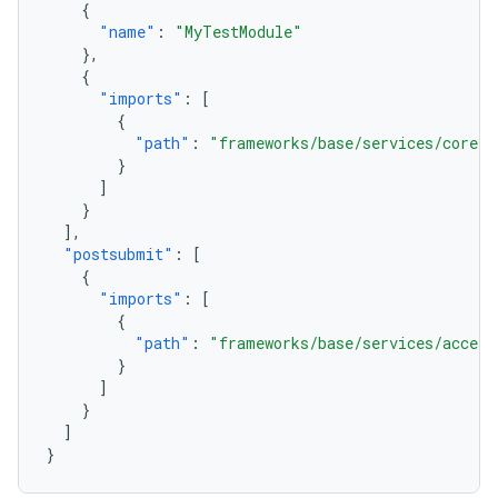
{
"name"
:
"MyTestModule"
},
{
"imports"
:
[
{
"path"
:
"frameworks/base/services/core"
}
]
}
],
"postsubmit"
:
[
{
"imports"
:
[
{
"path"
:
"frameworks/base/services/access
}
]
}
]
}