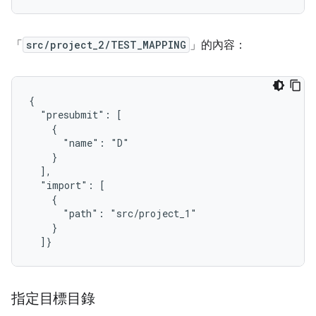
「
src/project_2/TEST_MAPPING
」的內容：
{

  "presubmit": [

    {

      "name": "D"

    }

  ],

  "import": [

    {

      "path": "src/project_1"

    }

指定目標目錄