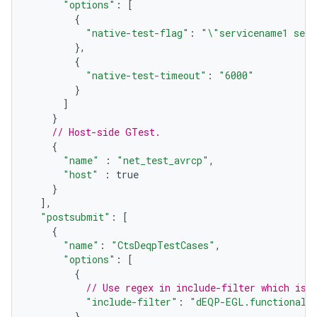
"options"
:
[
{
"native-test-flag"
:
"
\"
servicename1 serv
},
{
"native-test-timeout"
:
"6000"
}
]
}
// Host-side GTest.
{
"name"
:
"net_test_avrcp"
,
"host"
:
true
}
],
"postsubmit"
:
[
{
"name"
:
"CtsDeqpTestCases"
,
"options"
:
[
{
// Use regex in include-filter which is 
"include-filter"
:
"dEQP-EGL.functional.
}