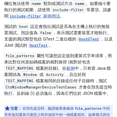
欄位無法使用
name
類別或測試方法
name
。如要縮小要
執行的測試範圍，請使用
include-filter
等選項。請參
閱
include-filter
範例用法
。
測試的
host
設定會指出測試是否為在主機上執行的無裝
置測試。預設值為
false
，表示測試需要裝置才能執行。
支援的測試類型包括 GTest 二進位檔的
HostGTest
，以及
JUnit 測試的
HostTest
。
file_patterns
屬性可讓您設定規則運算式字串清單，用
來比對任何原始碼檔案的相對路徑 (相對於包含
TEST_MAPPING
檔案的目錄)。在
範例
中，只有當 Java 檔
案開頭為
Window
或
Activity
，且位於與
TEST_MAPPING
檔案相同的目錄或任何子目錄時，測試
CtsWindowManagerDeviceTestCases
才會在預先提交時
執行。反斜線 (\) 必須逸出，因為它們位於 JSON 檔案中。
注意：
在預先提交時，驗證檢查會確保
中的
file_patterns
所有規則運算式都至少與存放區中的一個檔案相符。如果模式與任