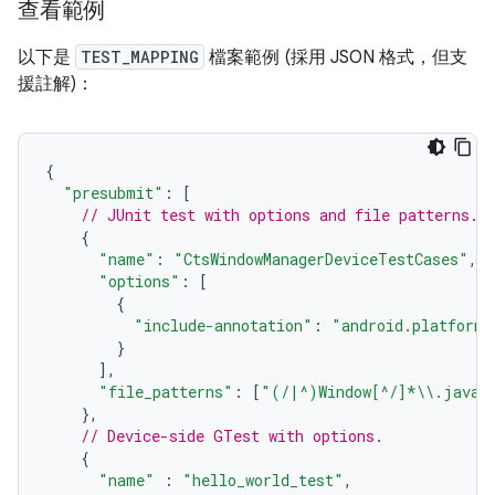
查看範例
以下是
TEST_MAPPING
檔案範例 (採用 JSON 格式，但支
援註解)：
{
"presubmit"
:
[
// JUnit test with options and file patterns.
{
"name"
:
"CtsWindowManagerDeviceTestCases"
,
"options"
:
[
{
"include-annotation"
:
"android.platform.
}
],
"file_patterns"
:
[
"(/|^)Window[^/]*
\\
.java"
},
// Device-side GTest with options.
{
"name"
:
"hello_world_test"
,