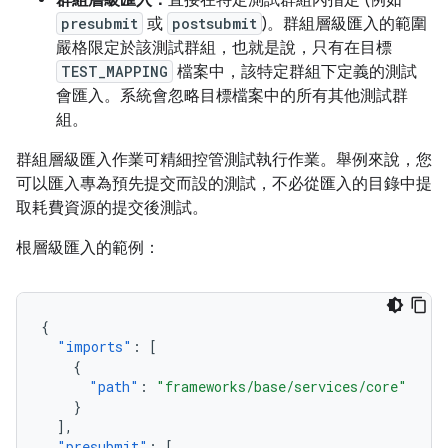
群組層級匯入：
直接在特定測試群組內指定 (例如
presubmit
或
postsubmit
)。群組層級匯入的範圍
嚴格限定於該測試群組，也就是說，只有在目標
TEST_MAPPING
檔案中，該特定群組下定義的測試
會匯入。系統會忽略目標檔案中的所有其他測試群
組。
群組層級匯入作業可精細控管測試執行作業。舉例來說，您
可以匯入專為預先提交而設的測試，不必從匯入的目錄中提
取耗費資源的提交後測試。
根層級匯入的範例：
{
"imports"
:
[
{
"path"
:
"frameworks/base/services/core"
}
],
"presubmit"
:
[