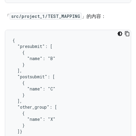
「
src/project_1/TEST_MAPPING
」的內容：
{

  "presubmit": [

    {

      "name": "B"

    }

  ],

  "postsubmit": [

    {

      "name": "C"

    }

  ],

  "other_group": [

    {

      "name": "X"

    }
