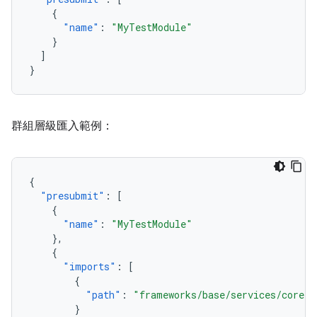
{
"name"
:
"MyTestModule"
}
]
}
群組層級匯入範例：
{
"presubmit"
:
[
{
"name"
:
"MyTestModule"
},
{
"imports"
:
[
{
"path"
:
"frameworks/base/services/core"
}