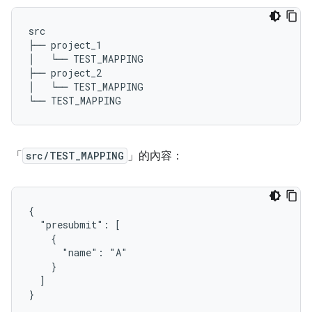
src

├── project_1

│   └── TEST_MAPPING

├── project_2

│   └── TEST_MAPPING

「
src/TEST_MAPPING
」的內容：
{

  "presubmit": [

    {

      "name": "A"

    }

  ]
