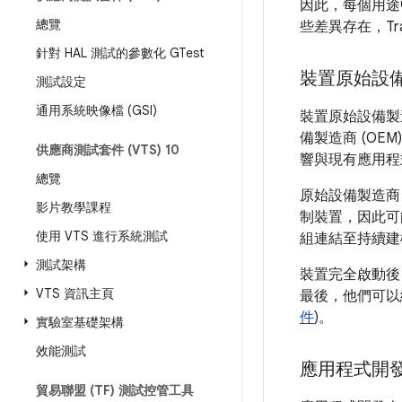
因此，每個用途
總覽
些差異存在，Tr
針對 HAL 測試的參數化 GTest
裝置原始設
測試設定
通用系統映像檔 (GSI)
裝置原始設備製造
備製造商 (O
供應商測試套件 (VTS) 10
響與現有應用程
總覽
原始設備製造商 
影片教學課程
制裝置，因此可
使用 VTS 進行系統測試
組連結至持續建
測試架構
裝置完全啟動後，
VTS 資訊主頁
最後，他們可以
件
)。
實驗室基礎架構
效能測試
應用程式開
貿易聯盟 (TF) 測試控管工具