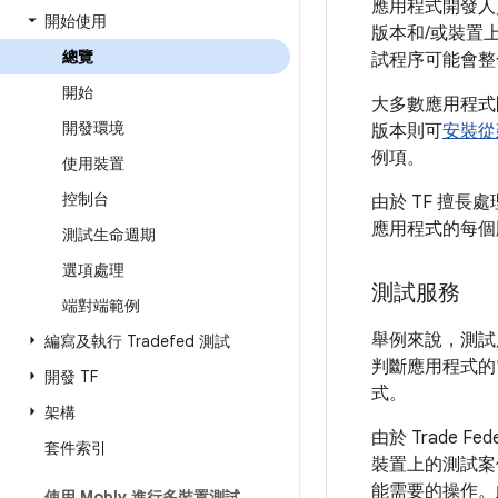
應用程式開發人
開始使用
版本和/或裝置
總覽
試程序可能會整
開始
大多數應用程式開
開發環境
版本則可
安裝從
例項。
使用裝置
控制台
由於 TF 擅
應用程式的每個版
測試生命週期
選項處理
測試服務
端對端範例
舉例來說，測試
編寫及執行 Tradefed 測試
判斷應用程式的
開發 TF
式。
架構
由於 Trade F
套件索引
裝置上的測試案
能需要的操作。
使用 Mobly 進行多裝置測試