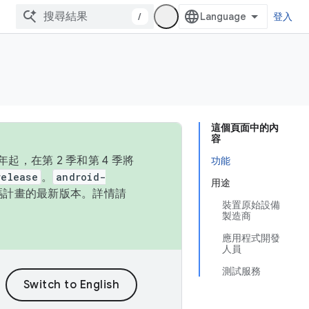
/
登入
這個頁面中的內
容
，在第 2 季和第 4 季將
功能
release
。
android-
用途
始碼計畫的最新版本。詳情請
裝置原始設備
製造商
應用程式開發
人員
測試服務