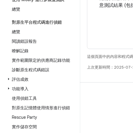
意測試結果 (
總覽
對原生平台程式碼進行偵錯
總覽
閱讀錯誤報告
瞭解記錄
這個頁面中的內容和程式
實作範圍限定的供應商記錄功能
上次更新時間：2025-07-
診斷原生程式碼錯誤
評估成效
功能導入
版本
使用偵錯工具
Android 程式庫
對原生記憶體使用情形進行偵錯
相關規定
Rescue Party
下載程式碼
實作儲存空間
預覽二進位檔