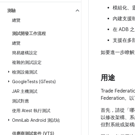
模組化、
測驗
內建支援執
總覽
在 ADB
測試開發工作流程
支援在多
總覽
如要進一步瞭解
簡易建構設定
複雜的測試設定
檢測設備測試
用途
Google
Tests (GTests)
Trade Fed
JAR 主機測試
Federatio
測試對應
首先，請從「哪
使用 Atest 執行測試
以修改架構、系
Omni
Lab Android 測試站
但對系統或架構
供應商測試套件 (VTS)