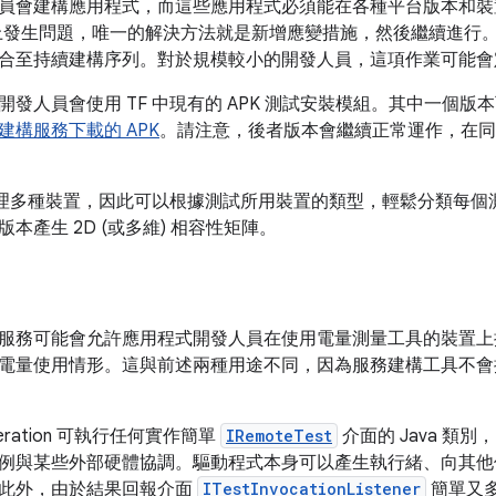
員會建構應用程式，而這些應用程式必須能在各種平台版本和裝
上發生問題，唯一的解決方法就是新增應變措施，然後繼續進行
合至持續建構序列。對於規模較小的開發人員，這項作業可能會
發人員會使用 TF 中現有的 APK 測試安裝模組。其中一個版
建構服務下載的 APK
。請注意，後者版本會繼續正常運作，在同
長處理多種裝置，因此可以根據測試所用裝置的類型，輕鬆分類每個
本產生 2D (或多維) 相容性矩陣。
服務可能會允許應用程式開發人員在使用電量測量工具的裝置上
電量使用情形。這與前述兩種用途不同，因為服務建構工具不會
ederation 可執行任何實作簡單
IRemoteTest
介面的 Java 類
例與某些外部硬體協調。驅動程式本身可以產生執行緒、向其他
此外，由於結果回報介面
ITestInvocationListener
簡單又