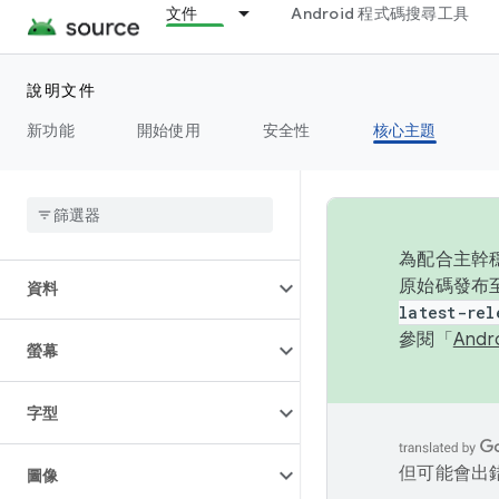
文件
Android 程式碼搜尋工具
架構
說明文件
音訊
新功能
開始使用
安全性
核心主題
相機
連線能力
為配合主幹穩
原始碼發布至
資料
latest-rel
參閱「
And
螢幕
字型
但可能會出
圖像