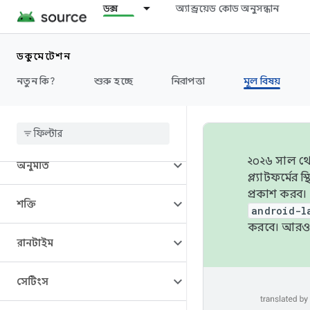
ডক্স
অ্যান্ড্রয়েড কোড অনুসন্ধান
গ্রাফিক্স,গ্রাফিক্স,গ্রাফিক্স,গ্রাফিক্স
মিথস্ক্রিয়া
ডকুমেন্টেশন
নতুন কি?
শুরু হচ্ছে
নিরাপত্তা
মূল বিষয়
মিডিয়া
কর্মক্ষমতা
২০২৬ সাল থেক
অনুমতি
প্ল্যাটফর্মে
প্রকাশ করব।
শক্তি
android-l
করবে। আরও 
রানটাইম
সেটিংস