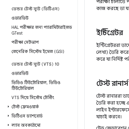
পরীক্ষা চালাতে প
কাজ করছে তা যা
ভেন্ডর টেস্ট স্যুট (ভিটিএস)
ওভারভিউ
HAL পরীক্ষার জন্য প্যারামিটারাইজড
ইন্টিগ্রেটর
GTest
পরীক্ষা সেটআপ
ইন্টিগ্রেটররা ত
জেনেরিক সিস্টেম ইমেজ (GSI)
লেখা) তৈরি করে 
করে যা নির্দিষ্ট 
ভেন্ডর টেস্ট স্যুট (VTS) 10
ওভারভিউ
টেস্ট রানার্স
ভিডিও টিউটোরিয়াল
,
ভিডিও
টিউটোরিয়াল
টেস্ট রানাররা ত
VTS দিয়ে সিস্টেম টেস্টিং
তৈরি করা হচ্ছে 
টেস্ট ফ্রেমওয়ার্ক
লাইন ইন্টারফেস
ভিটিএস ড্যাশবোর্ড
যাচাই করবে।
ল্যাব অবকাঠামো
ট্রেড ফেডারেশন থ