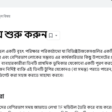
ূল বিষয়
়ে শুরু করুন
হল একটি বৃহৎ পরিক্ষার পরিকাঠামো যা বিভিন্ন ইউজকেসগুলির একটি ব
রে এবং বেশিরভাগ লোকের সম্ভবত এর কার্যকারিতার কিছু উপসেটের প
F ব্যবহারকারীরা তিনটি প্রাথমিক ভূমিকার যেকোনো একটি পূরণ করব
ন নির্দিষ্ট ব্যক্তি এই তিনটি টুপির যেকোনও (বা সমস্ত) পরতে পারেন,
ভিগেট করা সহজ করতে সাহায্য করবে।
রা
দের বেশিরভাগ সময় জাভাতে লেখা TF মডিউল তৈরি করে ব্যয় কর