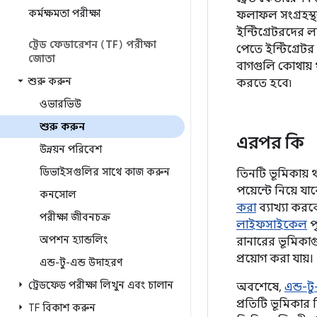
কর্মক্ষমতা পরীক্ষা
ফলাফল সংগ্রহস্
ইন্টিগ্রেটরদের 
ট্রেড ফেডারেশন (TF) পরীক্ষা
পেতে ইন্টিগ্রেট
জোতা
বাগগুলি কোথায়
শুরু করুন
করতে হবে৷
ওভারভিউ
শুরু করুন
এরপর কি
উন্নয়ন পরিবেশ
ডিভাইসগুলির সাথে কাজ করুন
তিনটি ভূমিকায়
পয়েন্টে নিয়ে
কনসোল
করা
ব্যাখ্যা কর
পরীক্ষা জীবনচক্র
লাইফসাইকেল
পৃ
অপশন হ্যান্ডলিং
রানারের ভূমিকাগ
প্রয়োগ করা যায়।
এন্ড-টু-এন্ড উদাহরণ
ট্রেডফেড পরীক্ষা লিখুন এবং চালান
অবশেষে,
এন্ড-ট
প্রতিটি ভূমিকা
TF বিকাশ করুন