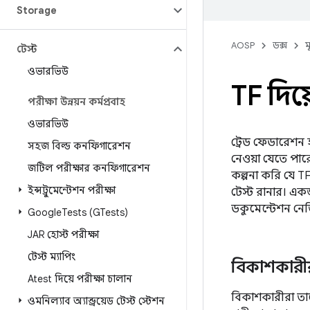
Storage
AOSP
ডক্স
ম
টেস্ট
ওভারভিউ
TF দিয
পরীক্ষা উন্নয়ন কর্মপ্রবাহ
ওভারভিউ
ট্রেড ফেডারেশন 
সহজ বিল্ড কনফিগারেশন
নেওয়া যেতে পা
জটিল পরীক্ষার কনফিগারেশন
কল্পনা করি যে T
ইন্সট্রুমেন্টেশন পরীক্ষা
টেস্ট রানার। একজ
ডকুমেন্টেশন নে
Google
Tests (GTests)
JAR হোস্ট পরীক্ষা
টেস্ট ম্যাপিং
বিকাশকারী
Atest দিয়ে পরীক্ষা চালান
বিকাশকারীরা তা
ওমনিল্যাব অ্যান্ড্রয়েড টেস্ট স্টেশন