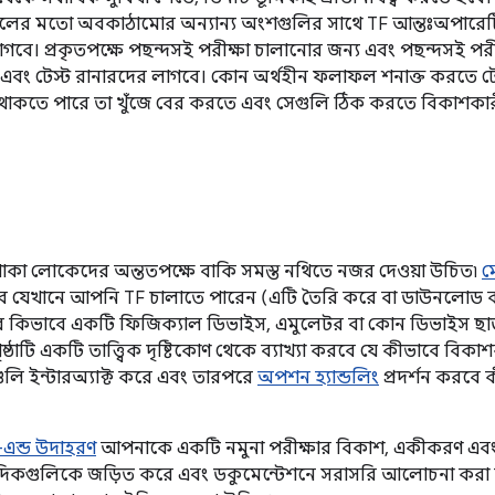
থলের মতো অবকাঠামোর অন্যান্য অংশগুলির সাথে TF আন্তঃঅপারে
লাগবে। প্রকৃতপক্ষে পছন্দসই পরীক্ষা চালানোর জন্য এবং পছন্দসই
র এবং টেস্ট রানারদের লাগবে। কোন অর্থহীন ফলাফল শনাক্ত করতে ট
 থাকতে পারে তা খুঁজে বের করতে এবং সেগুলি ঠিক করতে বিকাশকারী
 থাকা লোকেদের অন্ততপক্ষে বাকি সমস্ত নথিতে নজর দেওয়া উচিত৷
ম
 যাবে যেখানে আপনি TF চালাতে পারেন (এটি তৈরি করে বা ডাউনলোড
বে কিভাবে একটি ফিজিক্যাল ডিভাইস, এমুলেটর বা কোন ডিভাইস ছাড়
ষ্ঠাটি একটি তাত্ত্বিক দৃষ্টিকোণ থেকে ব্যাখ্যা করবে যে কীভাবে বিকাশ
ুলি ইন্টারঅ্যাক্ট করে এবং তারপরে
অপশন হ্যান্ডলিং
প্রদর্শন করবে ক
ু-এন্ড উদাহরণ
আপনাকে একটি নমুনা পরীক্ষার বিকাশ, একীকরণ এবং স্থ
র দিকগুলিকে জড়িত করে এবং ডকুমেন্টেশনে সরাসরি আলোচনা কর