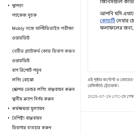
জিনিসগুলি কীভাব
স্থাপত্য
আপনি যদি এখানে 
প্যাকেজ সূচক
কোডটি
দেখার চে
ফলাফলের জন্য, ব
Mobly সঙ্গে মাল্টিডিভাইস পরীক্ষা
ওভারভিউ
নেটিভ প্ল্যাটফর্ম কোড ডিবাগ করুন
ওভারভিউ
বাগ রিপোর্ট পড়ুন
লগিং বোঝো
এই পৃষ্ঠার কন্টেন্ট ও কোডের
রেজিস্টার্ড ট্রেডমার্ক।
স্কোপড ভেন্ডর লগিং বাস্তবায়ন করুন
2025-07-29 UTC-তে শেষব
স্থানীয় ক্র্যাশ নির্ণয় করুন
কর্মক্ষমতা মূল্যায়ন
বৈশিষ্ট্য বাস্তবায়ন
বিল্ড
ডিবাগার ব্যবহার করুন
Android স্টোরেজ