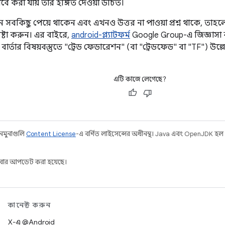
ে করা যায় তার ইঙ্গিত দেওয়া উচিত।
সবকিছু পেয়ে থাকেন এবং এখনও উত্তর না পাওয়া প্রশ্ন থাকে, তাহল
ষ্টা করুন। এর বাইরে,
android-প্ল্যাটফর্ম
Google Group-এ জিজ্ঞাসা ক
ার্তার বিষয়বস্তুতে "ট্রেড ফেডারেশন" (বা "ট্রেডফেড" বা "TF") উল
এটি কাজে লেগেছে?
 নমুনাগুলি
Content License
-এ বর্ণিত লাইসেন্সের অধীনস্থ। Java এবং OpenJDK হল
ার আপডেট করা হয়েছে।
কানেক্ট করুন
X-এ @Android