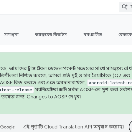
সামঞ্জস্য
অ্যান্ড্রয়েড ডিভাইস
স্বয়ংচালিত
রেফারেন
ে, আমাদের ট্রাঙ্ক স্টেবল ডেভেলপমেন্ট মডেলের সাথে সামঞ্জস্য রাখ
র স্থিতিশীলতা নিশ্চিত করতে, আমরা প্রতি দুই ও চার ত্রৈমাসিকে (Q2
 AOSP বিল্ড করতে এবং এতে অবদান রাখতে,
android-latest-r
atest-release
ম্যানিফেস্ট ব্রাঞ্চটি সর্বদা AOSP-তে পুশ করা সর্ব
তথ্যের জন্য,
Changes to AOSP
দেখুন।
এই পৃষ্ঠাটি
Cloud Translation API
অনুবাদ করেছে।