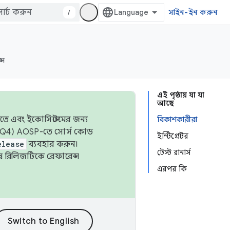
/
সাইন-ইন করুন
্স
এই পৃষ্ঠায় যা যা
আছে
তে এবং ইকোসিস্টেমের জন্য
বিকাশকারীরা
 এবং Q4) AOSP-তে সোর্স কোড
ইন্টিগ্রেটর
elease
ব্যবহার করুন।
টেস্ট রানার্স
শেষ রিলিজটিকে রেফারেন্স
এরপর কি