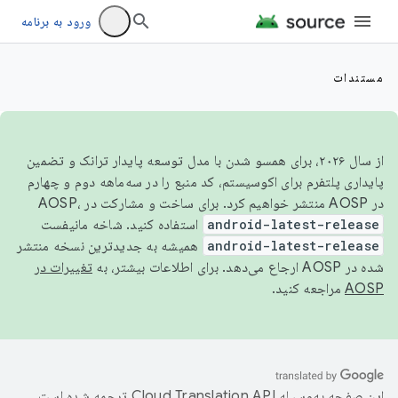
ورود به برنامه
مستندات
از سال ۲۰۲۶، برای همسو شدن با مدل توسعه پایدار ترانک و تضمین
پایداری پلتفرم برای اکوسیستم، کد منبع را در سه‌ماهه دوم و چهارم
در AOSP منتشر خواهیم کرد. برای ساخت و مشارکت در AOSP،
android-latest-release
استفاده کنید. شاخه مانیفست
android-latest-release
همیشه به جدیدترین نسخه منتشر
شده در AOSP ارجاع می‌دهد. برای اطلاعات بیشتر، به
تغییرات در
AOSP
مراجعه کنید.
این صفحه به‌وسیله
ترجمه شده است.