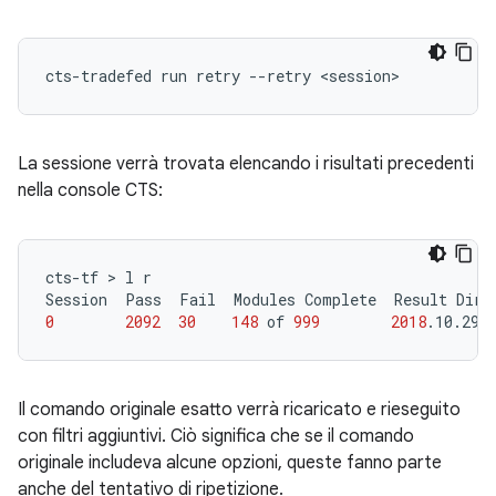
cts-tradefed
run
retry
--retry
La sessione verrà trovata elencando i risultati precedenti
nella console CTS:
cts-tf
 > 
l
r

Session
Pass
Fail
Modules
Complete
Result
Dire
0
2092
30
148
of
999
2018
.10.29_
Il comando originale esatto verrà ricaricato e rieseguito
con filtri aggiuntivi. Ciò significa che se il comando
originale includeva alcune opzioni, queste fanno parte
anche del tentativo di ripetizione.