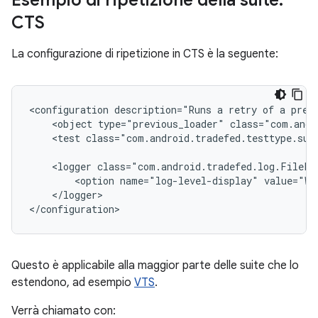
Esempio di ripetizione della suite:
CTS
La configurazione di ripetizione in CTS è la seguente:
<configuration
description="Runs
a
retry
of
a
prev
<object
type="previous_loader"
class="com.andr
<test
class="com.android.tradefed.testtype.sui
<logger
<option
name="log-level-display"
value="WA
</logger>

Questo è applicabile alla maggior parte delle suite che lo
estendono, ad esempio
VTS
.
Verrà chiamato con: