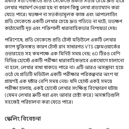
একটি সত্তা গোষ্ঠীতে প্রতি সেকেন্ডে একটি সত্তার চেয়ে দ্রুত হারে
লেখার পরামর্শ দেওয়া হয় না কারণ কিছু লেখা প্রত্যাখ্যান করা
যেতে পারে। যতক্ষণ না সতর্কতামূলক কাজ এবং আপলোডিং
প্রতি সেকেন্ডে একটি লেখার চেয়ে দ্রুত গতিতে না ঘটে, ততক্ষণ
কাঠামোটি দৃঢ় এবং শক্তিশালী ধারাবাহিকতার নিশ্চয়তা দেয়।
পরিশেষে, প্রতি সেকেন্ডে প্রতি টেস্ট মডিউলে একটি লেখার
ক্যাপ যুক্তিসঙ্গত কারণ টেস্ট রান সাধারণত VTS ফ্রেমওয়ার্কের
ওভারহেড সহ কমপক্ষে এক মিনিট সময় নেয়; 60 টিরও বেশি
বিভিন্ন হোস্টে একটি পরীক্ষা ধারাবাহিকভাবে একযোগে চালানো
না হলে, লেখার বাধা থাকতে পারে না। এটি আরও অসম্ভাব্য হয়ে
ওঠে যে প্রতিটি মডিউল একটি পরীক্ষার পরিকল্পনার অংশ যা
প্রায়শই এক ঘন্টার বেশি সময় নেয়। যদি হোস্ট একই সময়ে
পরীক্ষা চালায়, একই হোস্টে লেখার সংক্ষিপ্ত বিস্ফোরণ ঘটায়
(যেমন লেখার ত্রুটি ধরা এবং আবার চেষ্টা করে) অসঙ্গতিগুলি
সহজেই পরিচালনা করা যেতে পারে।
স্কেলিং বিবেচনা