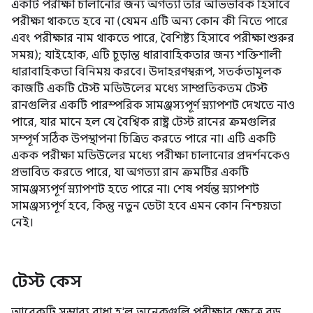
একটি পরীক্ষা চালানোর জন্য অগত্যা তার অভিভাবক হিসাবে
পরীক্ষা থাকতে হবে না (যেমন এটি অন্য কোন কী নিতে পারে
এবং পরীক্ষার নাম থাকতে পারে, বৈশিষ্ট্য হিসাবে পরীক্ষা শুরুর
সময়); যাইহোক, এটি চূড়ান্ত ধারাবাহিকতার জন্য শক্তিশালী
ধারাবাহিকতা বিনিময় করবে। উদাহরণস্বরূপ, সতর্কতামূলক
কাজটি একটি টেস্ট মডিউলের মধ্যে সাম্প্রতিকতম টেস্ট
রানগুলির একটি পারস্পরিক সামঞ্জস্যপূর্ণ স্ন্যাপশট দেখতে নাও
পারে, যার মানে হল যে বৈশ্বিক রাষ্ট্র টেস্ট রানের ক্রমগুলির
সম্পূর্ণ সঠিক উপস্থাপনা চিত্রিত করতে পারে না। এটি একটি
একক পরীক্ষা মডিউলের মধ্যে পরীক্ষা চালানোর প্রদর্শনকেও
প্রভাবিত করতে পারে, যা অগত্যা রান ক্রমটির একটি
সামঞ্জস্যপূর্ণ স্ন্যাপশট হতে পারে না। শেষ পর্যন্ত স্ন্যাপশট
সামঞ্জস্যপূর্ণ হবে, কিন্তু নতুন ডেটা হবে এমন কোন নিশ্চয়তা
নেই।
টেস্ট কেস
আরেকটি সম্ভাব্য বাধা হ'ল অনেকগুলি পরীক্ষার ক্ষেত্রে বড়