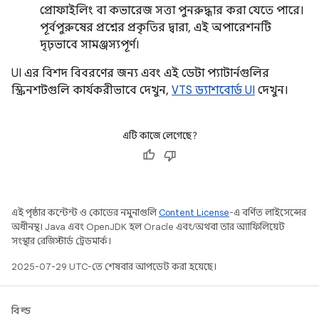
প্রোফাইলিং বা কভারেজ সত্তা পুনরুদ্ধার করা যেতে পারে।
পূর্বপুরুষের প্রশ্নের প্রকৃতির দ্বারা, এই অপারেশনটি
দৃঢ়ভাবে সামঞ্জস্যপূর্ণ।
UI এর বিশদ বিবরণের জন্য এবং এই ডেটা প্যাটার্নগুলির
স্ক্রিনশটগুলি কার্যকরীভাবে দেখুন,
VTS ড্যাশবোর্ড UI
দেখুন।
এটি কাজে লেগেছে?
এই পৃষ্ঠার কন্টেন্ট ও কোডের নমুনাগুলি
Content License
-এ বর্ণিত লাইসেন্সের
অধীনস্থ। Java এবং OpenJDK হল Oracle এবং/অথবা তার অ্যাফিলিয়েট
সংস্থার রেজিস্টার্ড ট্রেডমার্ক।
2025-07-29 UTC-তে শেষবার আপডেট করা হয়েছে।
বিল্ড