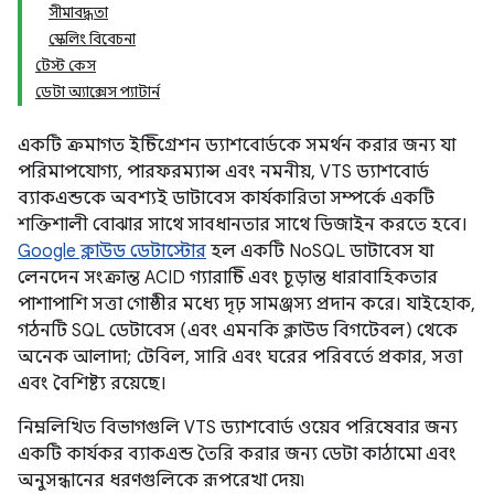
সীমাবদ্ধতা
স্কেলিং বিবেচনা
টেস্ট কেস
ডেটা অ্যাক্সেস প্যাটার্ন
একটি ক্রমাগত ইন্টিগ্রেশন ড্যাশবোর্ডকে সমর্থন করার জন্য যা
পরিমাপযোগ্য, পারফরম্যান্স এবং নমনীয়, VTS ড্যাশবোর্ড
ব্যাকএন্ডকে অবশ্যই ডাটাবেস কার্যকারিতা সম্পর্কে একটি
শক্তিশালী বোঝার সাথে সাবধানতার সাথে ডিজাইন করতে হবে।
Google ক্লাউড ডেটাস্টোর
হল একটি NoSQL ডাটাবেস যা
লেনদেন সংক্রান্ত ACID গ্যারান্টি এবং চূড়ান্ত ধারাবাহিকতার
পাশাপাশি সত্তা গোষ্ঠীর মধ্যে দৃঢ় সামঞ্জস্য প্রদান করে। যাইহোক,
গঠনটি SQL ডেটাবেস (এবং এমনকি ক্লাউড বিগটেবল) থেকে
অনেক আলাদা; টেবিল, সারি এবং ঘরের পরিবর্তে প্রকার, সত্তা
এবং বৈশিষ্ট্য রয়েছে।
নিম্নলিখিত বিভাগগুলি VTS ড্যাশবোর্ড ওয়েব পরিষেবার জন্য
একটি কার্যকর ব্যাকএন্ড তৈরি করার জন্য ডেটা কাঠামো এবং
অনুসন্ধানের ধরণগুলিকে রূপরেখা দেয়৷