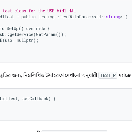
 test class for the USB hidl HAL
dlTest
:
public
testing
::
TestWithParam<std
::
string
>
{
id
SetUp
()
override
{
sb
::
getService
(
GetParam
());
E
(
usb
,
nullptr
);
পদ্ধতির জন্য, নিম্নলিখিত উদাহরণে দেখানো অনুযায়ী
TEST_P
ম্যাক্র
idlTest, setCallback) {
