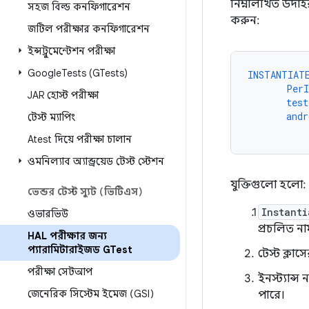
নিম্নলিখিত উদাহ
সহজ বিল্ড কনফিগারেশন
করুন:
জটিল পরীক্ষার কনফিগারেশন
ইন্সট্রুমেন্টেশন পরীক্ষা
Google
Tests (GTests)
INSTANTIAT
PerI
JAR হোস্ট পরীক্ষা
test
andr
টেস্ট ম্যাপিং
Atest দিয়ে পরীক্ষা চালান
ওমনিল্যাব অ্যান্ড্রয়েড টেস্ট স্টেশন
যুক্তিগুলো হলো:
ভেন্ডর টেস্ট স্যুট (ভিটিএস)
Instanti
ওভারভিউ
প্রচলিত না
HAL পরীক্ষার জন্য
প্যারামিটারাইজড GTest
টেস্ট ক্লাস
পরীক্ষা সেটআপ
ইনস্ট্যান্
জেনেরিক সিস্টেম ইমেজ (GSI)
পারে।