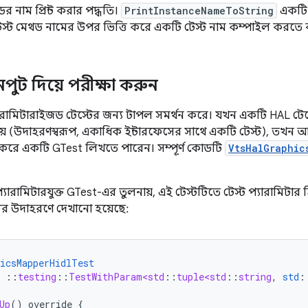
ের নাম প্রিন্ট করার পদ্ধতি।
PrintInstanceNameToString
একটি ব
েস্ট মেথড নামের উপর ভিত্তি করে একটি টেস্ট নাম কম্পাইল করতে
ুট দিয়ে পরীক্ষা করুন
যারামিটারাইজড টেস্টের জন্য টাপল সমর্থন করে। যখন একটি HAL টেস্
য় (উদাহরণস্বরূপ, একাধিক ইন্টারফেসের সাথে একটি টেস্ট), তখন আপ
 করে একটি GTest লিখতে পারেন। সম্পূর্ণ কোডটি
VtsHalGraphic
প্যারামিটারযুক্ত GTest-এর তুলনায়, এই টেস্টটিতে টেস্ট প্যারামিটার
ের উদাহরণে দেখানো হয়েছে:
icsMapperHidlTest
::
testing
::
TestWithParam<std
::
tuple<std
::
string
,
std
:
Up
()
override
{