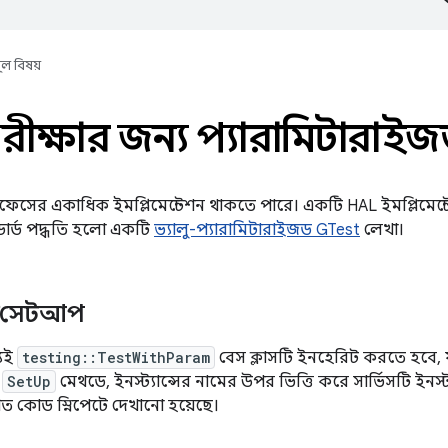
ূল বিষয়
ীক্ষার জন্য প্যারামিটারাই
েসের একাধিক ইমপ্লিমেন্টেশন থাকতে পারে। একটি HAL ইমপ্লিমেন্টেশনে
ন্ডার্ড পদ্ধতি হলো একটি
ভ্যালু-প্যারামিটারাইজড GTest
লেখা।
্ট সেটআপ
যই
testing::TestWithParam
বেস ক্লাসটি ইনহেরিট করতে হবে, য
।
SetUp
মেথডে, ইনস্ট্যান্সের নামের উপর ভিত্তি করে সার্ভিসটি ইনস্
িত কোড স্নিপেটে দেখানো হয়েছে।