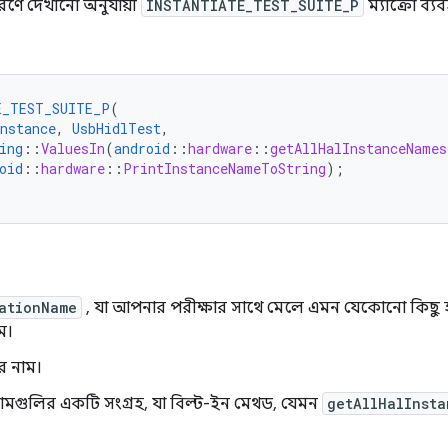
রণে দেখানো অনুযায়ী
INSTANTIATE_TEST_SUITE_P
ম্যাক্রো ব্য
E_TEST_SUITE_P
(
nstance
,
UsbHidlTest
,
ing
::
ValuesIn
(
android
::
hardware
::
getAllHalInstanceNames
oid
::
hardware
::
PrintInstanceNameToString
);
ationName
, যা আপনার পরীক্ষার সাথে মেলে এমন যেকোনো কিছু
ম।
ের নাম।
স নামগুলির একটি সংগ্রহ, যা বিল্ট-ইন মেথড, যেমন
getAllHalInsta