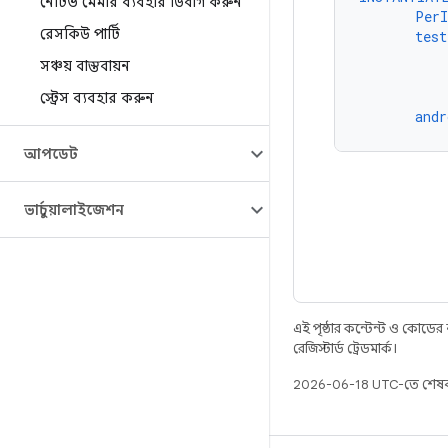
নেটিভ মেমরি ব্যবহার ডিবাগ করুন
PerI
রেসকিউ পার্টি
test
সঞ্চয় বাস্তবায়ন
স্ট্রেস ব্যবহার করুন
andr
আপডেট
ভার্চুয়ালাইজেশন
এই পৃষ্ঠার কন্টেন্ট ও কোডের
রেজিস্টার্ড ট্রেডমার্ক।
2026-06-18 UTC-তে শেষব