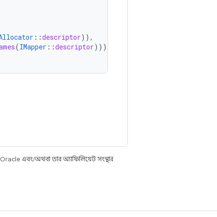
Allocator
::
descriptor
)),
ames
(
IMapper
::
descriptor
))),
 Oracle এবং/অথবা তার অ্যাফিলিয়েট সংস্থার