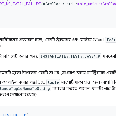
ERT_NO_FATAL_FAILURE
(
mGralloc
=
std
::
make_unique<Grallo
মিটারের প্রয়োজন হলে, একটি স্ট্রাকচার এবং কাস্টম GTest
ToSt
়।
্ট্যানশিয়েট করার জন্য,
INSTANTIATE\_TEST\_CASE\_P
ম্যাক্রো
গুমেন্টটি হলো টাপলের একটি সংগ্রহ (সাধারণ ক্ষেত্রে যা স্ট্রিংয়ের এক
াম কম্পাইল করার পদ্ধতিতে
tuple
সাপোর্ট থাকা প্রয়োজন। আপনি 
stanceTupleNameToString
ব্যবহার করতে পারেন, যা স্ট্রিং-এর 
হরণে দেখানো হয়েছে:
E_TEST_CASE_P
(