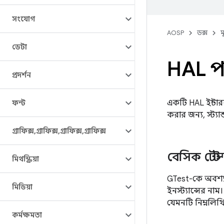
সংযোগ
AOSP
ডক্স
ম
ডেটা
HAL পর
প্রদর্শন
একটি HAL ইন্টারফ
ফন্ট
করার জন্য, স্ট্যা
গ্রাফিক্স
,
গ্রাফিক্স
,
গ্রাফিক্স
,
গ্রাফিক্স
বেসিক টেস
মিথস্ক্রিয়া
GTest-কে অবশ্
মিডিয়া
ইনস্ট্যান্সের নাম
যেমনটি নিম্নলিখ
কর্মক্ষমতা