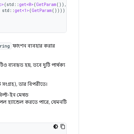
c>
(
std
::
get<0>
(
GetParam
()),
std
::
get<1>
(
GetParam
())));
ring
ফাংশন ব্যবহার করার
টিও ব্যবহৃত হয়, তবে দুটি পার্থক্য
টি সংগ্রহ), তার বিপরীতে।
বিল্ট-ইন মেথড
টাপল হ্যান্ডেল করতে পারে, যেমনটি