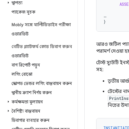
স্থাপত্য
ASS
প্যাকেজ সূচক
…
}
Mobly সঙ্গে মাল্টিডিভাইস পরীক্ষা
ওভারভিউ
আরও জটিল প্যারা
নেটিভ প্ল্যাটফর্ম কোড ডিবাগ করুন
পরামর্শ দেওয়া হয
ওভারভিউ
টেস্ট স্যুটটি ইনস
বাগ রিপোর্ট পড়ুন
সহ:
লগিং বোঝো
তৃতীয় আর্
স্কোপড ভেন্ডর লগিং বাস্তবায়ন করুন
টেস্টের ন
স্থানীয় ক্র্যাশ নির্ণয় করুন
PrintIn
কর্মক্ষমতা মূল্যায়ন
নিচের উদা
বৈশিষ্ট্য বাস্তবায়ন
ডিবাগার ব্যবহার করুন
INSTANTIAT