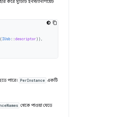
বহার করে স্যুটটি ইনস্ট্যানশিয়েট
(
IUsb
::
descriptor
)),
 হতে পারে।
PerInstance
একটি
nceNames
থেকে পাওয়া যেতে