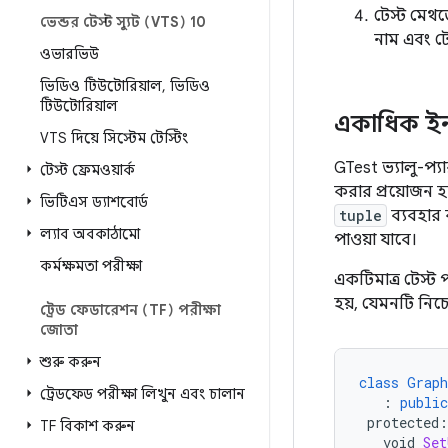
টেস্ট মেথড
ভেন্ডর টেস্ট স্যুট (VTS) 10
নাম এবং ট
ওভারভিউ
ভিডিও টিউটোরিয়াল
,
ভিডিও
টিউটোরিয়াল
একাধিক ইনপ
VTS দিয়ে সিস্টেম টেস্টিং
GTest ভ্যালু-প্
টেস্ট ফ্রেমওয়ার্ক
করার প্রয়োজন হ
ভিটিএস ড্যাশবোর্ড
tuple
ব্যবহার
ল্যাব অবকাঠামো
পাওয়া যাবে।
কর্মক্ষমতা পরীক্ষা
একটিমাত্র টেস্ট 
হয়, যেমনটি নিচ
ট্রেড ফেডারেশন (TF) পরীক্ষা
জোতা
শুরু করুন
class
Graph
ট্রেডফেড পরীক্ষা লিখুন এবং চালান
:
public
protected
:
TF বিকাশ করুন
void
Set