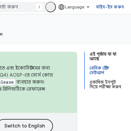
/
সাইন-ইন করুন
্স
এই পৃষ্ঠায় যা যা
আছে
তে এবং ইকোসিস্টেমের জন্য
বেসিক টেস্ট
সেটআপ
 এবং Q4) AOSP-তে সোর্স কোড
elease
ব্যবহার করুন।
একাধিক ইনপুট
দিয়ে পরীক্ষা করুন
শেষ রিলিজটিকে রেফারেন্স