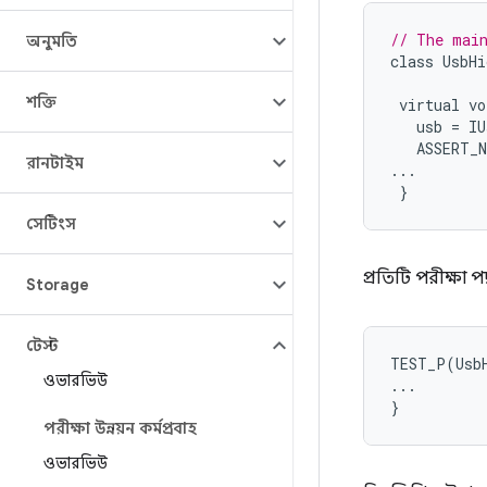
// The main
অনুমতি
class
UsbHi
শক্তি
virtual
vo
usb
=
IU
ASSERT_N
রানটাইম
...
}
সেটিংস
প্রতিটি পরীক্ষা 
Storage
টেস্ট
TEST_P(UsbH
ওভারভিউ
...

পরীক্ষা উন্নয়ন কর্মপ্রবাহ
ওভারভিউ