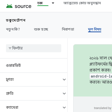
ডক্স
অ্যান্ড্রয়েড কোড অনুসন্ধান
ডকুমেন্টেশন
নতুন কি?
শুরু হচ্ছে
নিরাপত্তা
মূল বিষয়
২০২৬ সাল থেক
প্ল্যাটফর্মে
ওভারভিউ
প্রকাশ করব।
android-l
স্থাপত্য
করবে। আরও 
শ্রুতি
ক্যামেরা