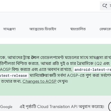
সামঞ্জস্য
অ্যান্ড্রয়েড ডিভাইস
স্বয়ংচালিত
রেফারেন
ে, আমাদের ট্রাঙ্ক স্টেবল ডেভেলপমেন্ট মডেলের সাথে সামঞ্জস্য রাখ
র স্থিতিশীলতা নিশ্চিত করতে, আমরা প্রতি দুই ও চার ত্রৈমাসিকে (Q2
 AOSP বিল্ড করতে এবং এতে অবদান রাখতে,
android-latest-r
atest-release
ম্যানিফেস্ট ব্রাঞ্চটি সর্বদা AOSP-তে পুশ করা সর্ব
তথ্যের জন্য,
Changes to AOSP
দেখুন।
এই পৃষ্ঠাটি
Cloud Translation API
অনুবাদ করেছে।