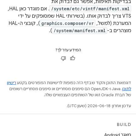
בבדיקות תאימות, אפשר גם לבדוק את
/system/etc/vintf/manifest.xml
. אם מוגדר כאן HAL, ‏
VTS צריך לבדוק אותו. (בשירותי HAL שמסופקים על ידי
המערכת (למשל,
graphics.composer/vr
), קובצי ה-HAL
מוצהרים ב-
/system/manifest.xml
).
המידע עזר לך?
דוגמאות התוכן והקוד שבדף הזה כפופות לרישיונות המפורטים בקטע
רישיון
לתוכן
.‏ Java ו-OpenJDK הם סימנים מסחריים או סימנים מסחריים רשומים
של חברת Oracle ו/או של השותפים העצמאיים שלה.
עדכון אחרון: 2026-06-18 (שעון UTC).
BUILD
מאגר Android