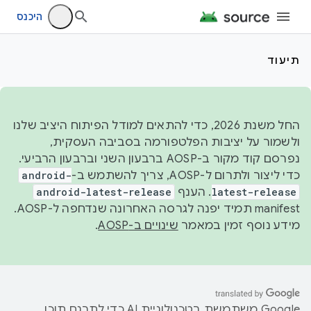
היכנס
תיעוד
החל משנת 2026, כדי להתאים למודל הפיתוח היציב שלנו
ולשמור על יציבות הפלטפורמה בסביבה העסקית,
נפרסם קוד מקור ב-AOSP ברבעון השני וברבעון הרביעי.
כדי ליצור ולתרום ל-AOSP, צריך להשתמש ב-
android-
latest-release
. הענף
android-latest-release
manifest תמיד יפנה לגרסה האחרונה שנדחפה ל-AOSP.
מידע נוסף זמין במאמר
שינויים ב-AOSP
.
‫Google משתמשת בטכנולוגיית AI כדי לתרגם תוכן