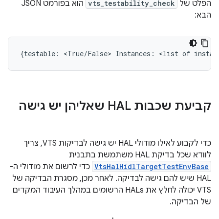
הפלט של
vts_testability_check
הוא בפורמט JSON
הבא:
{testable: <True/False> Instances: <list of instan
קביעת שכבות HAL שאליהן יש גישה
כדי לקבוע לאילו מודולי HAL יש גישה לבדיקות VTS, צריך
לוודא שכל בדיקת HAL משתמשת בתבנית
VtsHalHidlTargetTestEnvBase
כדי לרשום את מודולי ה-
HAL שיש להם גישה לבדיקה. לאחר מכן, מסגרת הבדיקה של
VTS יכולה לחלץ את HALs הרשומים במהלך העיבוד המקדים
של הבדיקה.