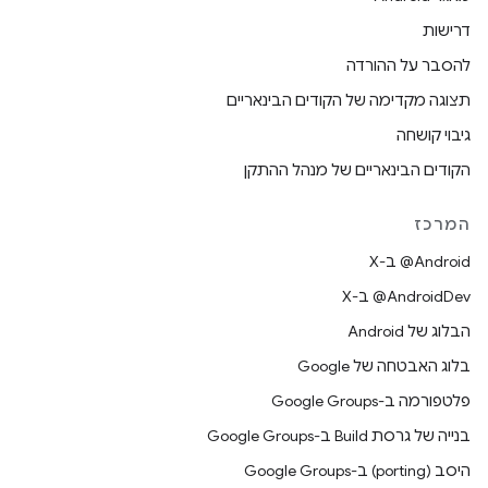
דרישות
להסבר על ההורדה
תצוגה מקדימה של הקודים הבינאריים
גיבוי קושחה
הקודים הבינאריים של מנהל ההתקן
המרכז
‫‎@Android ב-X
‫‎@AndroidDev ב-X
הבלוג של Android
בלוג האבטחה של Google
פלטפורמה ב-Google Groups
בנייה של גרסת Build ב-Google Groups
היסב (porting) ב-Google Groups