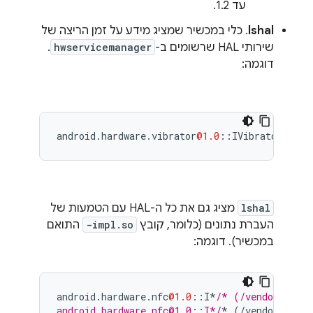
עד 1.2.
lshal
. כלי במכשיר שמציג מידע על זמן הריצה של
שירותי HAL שרשומים ב-
hwservicemanager
.
דוגמה:
android
.
hardware
.
vibrator
@1.0
::
IVibrator
/
defa
lshal
מציג גם את כל ה-HAL עם הטמעות של
העברת נתונים (כלומר, קובץ
-impl.so
התואם
במכשיר). דוגמה:
android
.
hardware
.
nfc
@1.0
::
I
*
/* (/vendor/lib/h
android.hardware.nfc@1.0::I*/
*
(
/
vendor
/
lib64