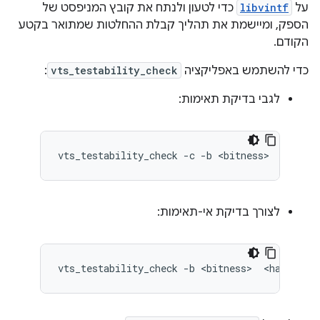
על
libvintf
כדי לטעון ולנתח את קובץ המניפסט של
הספק, ומיישמת את תהליך קבלת ההחלטות שמתואר בקטע
הקודם.
כדי להשתמש באפליקציה
vts_testability_check
:
לגבי בדיקת תאימות:
vts_testability_check
-
c
-
b
<
bitness
>
<
hal
@v
לצורך בדיקת אי-תאימות:
vts_testability_check
-
b
<
bitness
>
<
hal
@vers