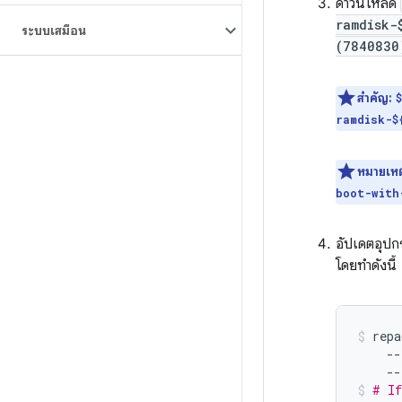
ดาวน์โหลด
ramdisk-
ระบบเสมือน
(7840830
สำคัญ:
ramdisk-$
หมายเหต
boot-with
อัปเดตอุป
โดยทำดังนี้
repa
--
--
# If