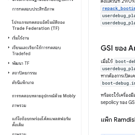
ตั้งแต่วันที่ 29/
repack_booti
การทดสอบประสิทธิภาพ
userdebug_pl
โปรแกรมทดสอบอัตโนมัติของ
userdebug_pl
Trade Federation (TF)
เริ่มใช้งาน
GSI ของ A
เขียนและเรียกใช้การทดสอบ
Tradefed
เมื่อใช้
boot-de
พัฒนา TF
userdebug_pl
สถาปัตยกรรม
หากต้องการเปิดเค
ดัชนีแพ็กเกจ
boot-debug.i
หรือจะใช้เครื่องม
การทดสอบหลายอุปกรณ์ด้วย Mobly
sepolicy ของ GSI 
ภาพรวม
แก้ไขข้อบกพร่องโค้ดแพลตฟอร์ม
แพ็ก Ramdisk
ดั้งเดิม
ภาพรวม