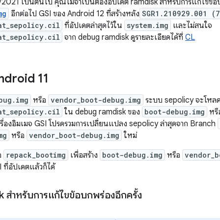
09/2021 เป็นต้นไป คุณไม่จำเป็นต้องอัปเดต ramdisk สำหรับการแก้ไขข้อบ
mg
อีกต่อไป GSI ของ Android 12 ที่สร้างหลัง
SGR1.210929.001 (
at_sepolicy.cil
ที่อัปเดตล่าสุดไว้ใน
system.img
และไม่สนใจ
at_sepolicy.cil
จาก debug ramdisk ดูรายละเอียดได้ที่
CL
ndroid 11
bug.img
หรือ
vendor_boot-debug.img
ระบบ sepolicy จะโหลด
at_sepolicy.cil
ใน debug ramdisk ของ
boot-debug.img
หร
รื่องอิมเมจ GSI โปรดรวมการเปลี่ยนแปลง sepolicy ล่าสุดจาก Branch
mg
หรือ
vendor_boot-debug.img
ใหม่
ือ
repack_bootimg
เพื่อสร้าง
boot-debug.img
หรือ
vendor_b
ที่อัปเดตแล้วก็ได้
 สำหรับการแก้ไขข้อบกพร่องอีกครั้ง