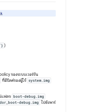
sk
T}
)
olicy ของระบบเวอร์ชัน
ที่มีบิลด์ของผู้ใช้
system.img
ม่แฟลช
boot-debug.img
dor_boot-debug.img
ไปยังพาร์