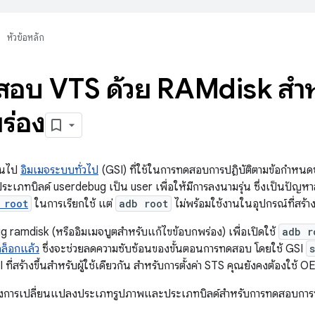
หัวข้อหลัก
อบ VTS ด้วย RAMdisk สำห
ร่อง
ึ้นไป
อิมเมจระบบทั่วไป
(GSI) ที่ใช้ในการทดสอบการปฏิบัติตามข้อกำหน
ะเภทบิลด์ userdebug เป็น user เพื่อให้มีการลงนามรุ่น ซึ่งเป็นปัญ
 root
ในการเรียกใช้ แต่
adb root
ไม่พร้อมใช้งานในอุปกรณ์ที่สร้างโ
ug ramdisk (หรืออิมเมจบูตสำหรับแก้ไขข้อบกพร่อง) เพื่อเปิดใช้
adb r
ล็อกแล้ว
ซึ่งจะช่วยลดความซับซ้อนของขั้นตอนการทดสอบ โดยใช้ GSI
่สร้างขึ้นสำหรับผู้ใช้เดียวกัน สำหรับการตั้งค่า STS คุณยังคงต้องใช้ 
ดงการเปลี่ยนแปลงประเภทรูปภาพและประเภทบิลด์สำหรับการทดสอบการป