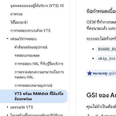
ชุดทดสอบของผู้ให้บริการ (VTS) 10
ข้อกำหนดเบื้
ภาพรวม
OEM ที่ทำการทดสอ
วิดีโอแนะนำ
ที่ลงนามแล้ว และจะ
การทดสอบระบบด้วย VTS
ระบบจะไม่สร้างหรื
เฟรมเวิร์กทดสอบ
คำสั่งเชลล์ของอุปกรณ์
BOARD_B
ทดสอบเทมเพลต
skip_ini
การทดสอบ HAL ที่รับรู้ชื่อบริการ
การตรวจสอบความสามารถในการ
หมายเหตุ:
อุปกร
ทดสอบ HAL
การทดสอบหลายอุปกรณ์
VTS พร้อม RAMdisk ที่ใช้แก้ไข
GSI ของ A
ข้อบกพร่อง
คุณไม่จำเป็นต้องม
แดชบอร์ด VTS
โครงสร้างพื้นฐานของห้องปฏิบัติการ