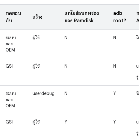
ทดสอบ
แก้ไขข้อบกพร่อง
adb
ก
สร้าง
กับ
ของ Ramdisk
root?
A
ระบบ
ผู้ใช้
N
N
ไ
ของ
OEM
GSI
ผู้ใช้
N
N
u
ร
ระบบ
userdebug
N
Y
ฟ
ของ
OEM
GSI
ผู้ใช้
Y
Y
u
ร