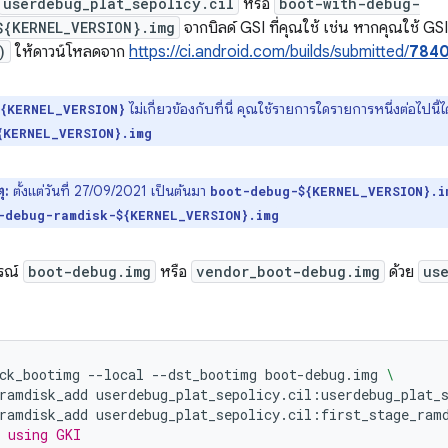
userdebug_plat_sepolicy.cil
หรือ
boot-with-debug-
${KERNEL_VERSION}.img
จากบิลด์ GSI ที่คุณใช้ เช่น หากคุณใช้ 
)
ให้ดาวน์โหลดจาก
https://ci.android.com/builds/submitted/
784
ไม่เกี่ยวข้องกับที่นี่ คุณใช้รายการใดรายการหนึ่งต่อไปนี้ไ
${KERNEL_VERSION}
{KERNEL_VERSION}.img
ุ:
ตั้งแต่วันที่ 27/09/2021 เป็นต้นมา
boot-debug-${KERNEL_VERSION}.i
-debug-ramdisk-${KERNEL_VERSION}.img
กรณ์
boot-debug.img
หรือ
vendor_boot-debug.img
ด้วย
us
ck_bootimg
--local
--dst_bootimg
boot-debug.img
\
ramdisk_add
userdebug_plat_sepolicy.cil:userdebug_plat_
ramdisk_add
userdebug_plat_sepolicy.cil:first_stage_ram
 using GKI