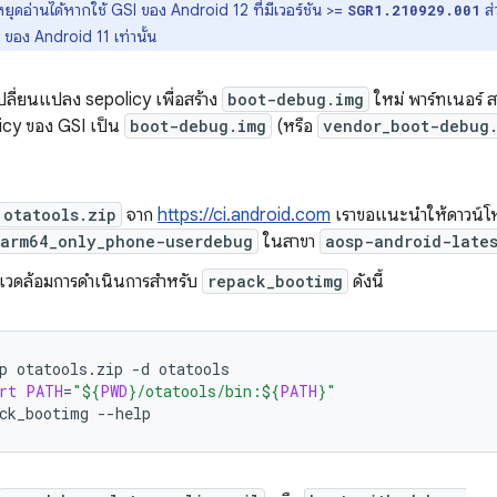
ุดอ่านได้หากใช้ GSI ของ Android 12 ที่มีเวอร์ชัน >=
ส่
SGR1.210929.001
SI ของ Android 11 เท่านั้น
ลี่ยนแปลง sepolicy เพื่อสร้าง
boot-debug.img
ใหม่ พาร์ทเนอร์ 
icy ของ GSI เป็น
boot-debug.img
(หรือ
vendor_boot-debug
otatools.zip
จาก
https://ci.android.com
เราขอแนะนำให้ดาวน์โห
_arm64_only_phone-userdebug
ในสาขา
aosp-android-late
พแวดล้อมการดำเนินการสำหรับ
repack_bootimg
ดังนี้
p
otatools.zip
-d
otatools
rt
PATH
=
"
${
PWD
}
/otatools/bin:
${
PATH
}
"
ck_bootimg
--help