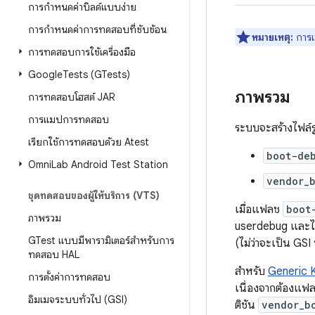
การกำหนดค่าบิลด์แบบง่าย
การกำหนดค่าการทดสอบที่ซับซ้อน
หมายเหตุ:
การเ
การทดสอบการใช้เครื่องมือ
Google
Tests (GTests)
ภาพรวม
การทดสอบโฮสต์ JAR
การแมปการทดสอบ
ระบบจะสร้างไฟล์รู
เรียกใช้การทดสอบด้วย Atest
boot-de
Omni
Lab Android Test Station
vendor_
ชุดทดสอบของผู้ให้บริการ (VTS)
เมื่อแฟลช
boot
ภาพรวม
userdebug และไฟล
GTest แบบมีพารามิเตอร์สําหรับการ
(ไม่ว่าจะเป็น GS
ทดสอบ HAL
สำหรับ
Generic 
การตั้งค่าการทดสอบ
เนื่องจากต้องแฟล
อิมเมจระบบทั่วไป (GSI)
ติชัน
vendor_b