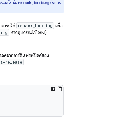
วนต่อไปนี้มี
ขั้นตอน
repack_bootimg
สามารถใช้
repack_bootimg
เพื่อ
.img
หากอุปกรณ์ใช้ GKI)
ลดจากอาร์ติแฟกต์บิลด์ของ
st-release