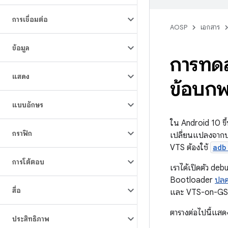
การเชื่อมต่อ
AOSP
เอกสาร
ข้อมูล
การทดส
แสดง
ข้อบกพ
แบบอักษร
ใน Android 10 ข
กราฟิก
เปลี่ยนแปลงจากปร
VTS ต้องใช้
adb
การโต้ตอบ
เราได้เปิดตัว deb
Bootloader
ปลด
สื่อ
และ VTS-on-GSI ที
ตารางต่อไปนี้แส
ประสิทธิภาพ