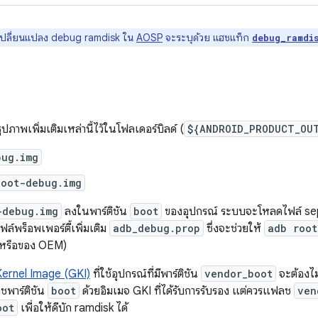
ปลี่ยนแปลง debug ramdisk ใน
AOSP
จะระบุด้วย แฮชแท็ก
debug_ramdi
ปภาพเพิ่มเติมเหล่านี้ไว้ในโฟลเดอร์บิลด์ (
${ANDROID_PRODUCT_OU
bug.img
boot-debug.img
-debug.img
ลงในพาร์ติชัน
boot
ของอุปกรณ์ ระบบจะโหลดไฟล์ sep
์พร็อพเพอร์ตี้เพิ่มเติม
adb_debug.prop
ซึ่งจะช่วยให้
adb root
I หรือของ OEM)
Kernel Image (GKI)
ที่ใช้อุปกรณ์ที่มีพาร์ติชัน
vendor_boot
จะต้องไ
ชพาร์ติชัน
boot
ด้วยอิมเมจ GKI ที่ได้รับการรับรอง แต่ควรแฟลช
ven
oot
เพื่อให้ดีบัก ramdisk ได้