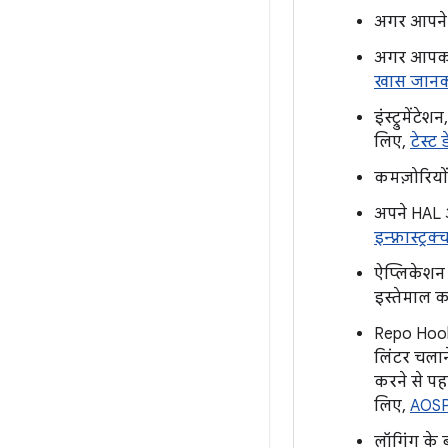
अगर आपने An
अगर आपको 
खास जानक
इंस्ट्रुमेंट
लिए,
टेस्ट 
कमज़ोरियों
अपने HAL औ
इन्फ़्रास्ट्रक्
ऐप्लिकेशन 
इस्तेमाल 
Repo Hook 
लिंटर चलान
करने से पह
लिए,
AOSP
लॉगिंग के ब