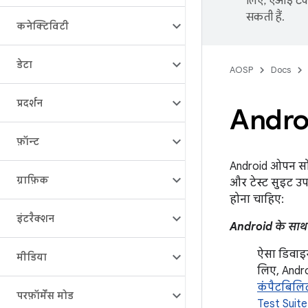
लिए, एआई टेक्
सकती हैं.
कनेक्टिविटी
डेटा
AOSP
Docs
प्रदर्शन
Android
फ़ॉन्ट
Android ओपन सोर
ग्राफ़िक
और टेस्ट सुइट उप
होना चाहिए:
इंटरैक्शन
Android के साथ
ऐसा डिवाइस
मीडिया
लिए, Andr
कंपैटबिलिट
परफ़ॉर्मेंस मोड
Test Suite