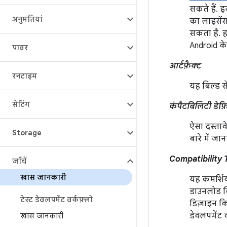
सकते हैं. 
अनुमतियां
का लाइसेंस
सकता है. ह
Android क
पावर
आर्टफ़ैक्ट
रनटाइम
यह बिल्ड स
सेटिंग
कंपैटबिलिटी डेफ़
ऐसा दस्तावे
Storage
बारे में जा
Compatibility 
जाँचें
खास जानकारी
यह कमर्शियल
डाउनलोड कि
टेस्ट डेवलपमेंट वर्कफ़्लो
डिज़ाइन क
डेवलपमेंट क
खास जानकारी