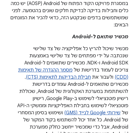
במסגרת פרויקט הקוד הפתוח של Android‏ (AOSP) יש כמה
כלים וחבילות בדיקה לבדיקת חלקים שונים בהטמעה. לפני
שמשתמשים בדפים שבקטע הזה, כדאי להכיר את המונחים
הבאים:
מכשיר שתואם ל-Android
מכשיר שיכול להריץ כל אפליקציה של צד שלישי
שנכתבה על ידי מפתחים של צד שלישי באמצעות
Android SDK ו-NDK. מכשירים שתואמים ל-Android
צריכים לעמוד בדרישות של
מסמך ההגדרה של תאימות
(CDD)
ולעבור את
חבילת הבדיקות לתאימות (CTS)
.
מכשירים שתואמים ל-Android עומדים בדרישות
להשתתפות במערכת האקולוגית של Android, שכוללת
רישיון פוטנציאלי לשימוש ב-Google Play, רישיון
פוטנציאלי לשימוש בחבילת האפליקציות וממשקי ה-API
של
שירותי Google לנייד (GMS)
ושימוש בסימן המסחרי
של Android. כל אחד יכול להשתמש בקוד המקור של
Android, אבל כדי שמכשיר ייחשב כחלק ממערכת