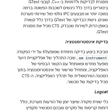
מסגרת לבדיקות ולדמויות ב-C++‎. קובצי GTest
בינאריים בדרך כלל ניגשים לשכבות הפשטה ברמה
נמוכה יותר או מבצעים IPC גולמי מול שירותי מערכת
שונים. גישת הבדיקה של GTest בדרך כלל קשורה
באופן הדוק לשירות שנבדק. ‫CTS מכיל את מסגרת
GTest.
בדיקת אינסטרומנטציה
סביבת ביצוע בדיקה מיוחדת שמופעלת על ידי הפקודה
am instrument
, שבה התהליך של אפליקציית היעד
מופעל מחדש ומאותחל עם הקשר הבסיסי של
האפליקציה, ומתחיל שרשור של אינסטרומנטציה בתוך
המכונה הווירטואלית של תהליך האפליקציה. ה-CTS
מכיל בדיקות של מכשור.
Logcat
כלי שורת פקודה שיוצר יומן של הודעות מערכת, כולל
דוחות קריסות של מקרים שבהם המכשיר מקפיץ