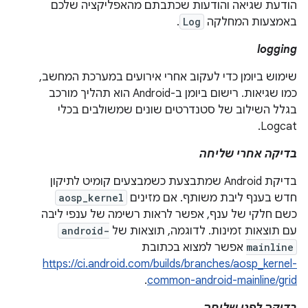
הודעת שגיאה והודעות שכתבתם מהאפליקציה שלכם
באמצעות המחלקה
Log
.
logging
שימוש ביומן כדי לעקוב אחרי אירועים במערכת המחשב,
כמו שגיאות. רישום ביומן ב-Android הוא תהליך מורכב
בגלל השילוב של סטנדרטים שונים שמשולבים בכלי
Logcat.
בדיקה אחרי שליחה
בדיקת Android שמתבצעת כשמבצעים קומיט לתיקון
חדש בענף ליבת משותף. אם מזינים
aosp_kernel
כשם חלקי של ענף, אפשר לראות רשימה של ענפי ליבה
עם תוצאות זמינות. לדוגמה, תוצאות של
android-
mainline
אפשר למצוא בכתובת
https://ci.android.com/builds/branches/aosp_kernel-
.
common-android-mainline/grid