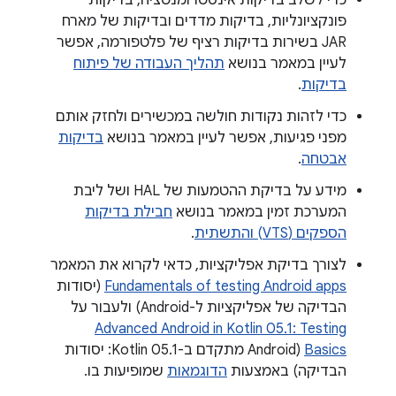
כדי לשלב בדיקות אינסטרומנטציה, בדיקות
פונקציונליות, בדיקות מדדים ובדיקות של מארח
JAR בשירות בדיקות רציף של פלטפורמה, אפשר
לעיין במאמר בנושא
תהליך העבודה של פיתוח
בדיקות
.
כדי לזהות נקודות חולשה במכשירים ולחזק אותם
מפני פגיעות, אפשר לעיין במאמר בנושא
בדיקות
אבטחה
.
מידע על בדיקת ההטמעות של HAL ושל ליבת
המערכת זמין במאמר בנושא
חבילת בדיקות
הספקים (VTS) והתשתית
.
לצורך בדיקת אפליקציות, כדאי לקרוא את המאמר
Fundamentals of testing Android apps
(יסודות
הבדיקה של אפליקציות ל-Android) ולעבור על
Advanced Android in Kotlin 05.1: Testing
Basics
(‫Android מתקדם ב-Kotlin 05.1: יסודות
הבדיקה) באמצעות
הדוגמאות
שמופיעות בו.