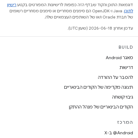
דוגמאות התוכן והקוד שבדף הזה כפופות לרישיונות המפורטים בקטע
רישיון
לתוכן
.‏ Java ו-OpenJDK הם סימנים מסחריים או סימנים מסחריים רשומים
של חברת Oracle ו/או של השותפים העצמאיים שלה.
עדכון אחרון: 2026-06-18 (שעון UTC).
BUILD
מאגר Android
דרישות
להסבר על ההורדה
תצוגה מקדימה של הקודים הבינאריים
גיבוי קושחה
הקודים הבינאריים של מנהל ההתקן
המרכז
‫‎@Android ב-X