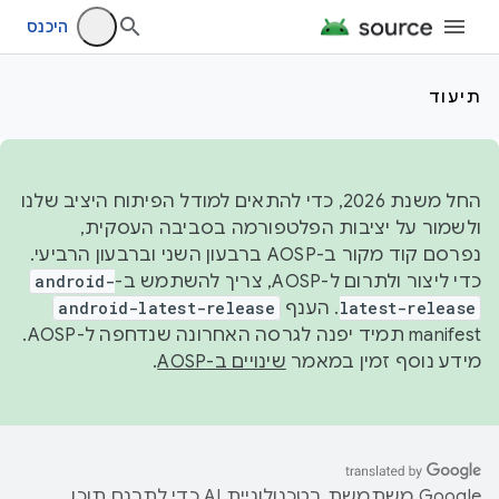
היכנס
תיעוד
החל משנת 2026, כדי להתאים למודל הפיתוח היציב שלנו
ולשמור על יציבות הפלטפורמה בסביבה העסקית,
נפרסם קוד מקור ב-AOSP ברבעון השני וברבעון הרביעי.
כדי ליצור ולתרום ל-AOSP, צריך להשתמש ב-
android-
latest-release
. הענף
android-latest-release
manifest תמיד יפנה לגרסה האחרונה שנדחפה ל-AOSP.
מידע נוסף זמין במאמר
שינויים ב-AOSP
.
‫Google משתמשת בטכנולוגיית AI כדי לתרגם תוכן