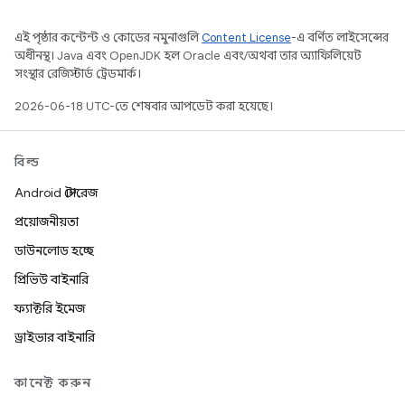
এই পৃষ্ঠার কন্টেন্ট ও কোডের নমুনাগুলি
Content License
-এ বর্ণিত লাইসেন্সের
অধীনস্থ। Java এবং OpenJDK হল Oracle এবং/অথবা তার অ্যাফিলিয়েট
সংস্থার রেজিস্টার্ড ট্রেডমার্ক।
2026-06-18 UTC-তে শেষবার আপডেট করা হয়েছে।
বিল্ড
Android স্টোরেজ
প্রয়োজনীয়তা
ডাউনলোড হচ্ছে
প্রিভিউ বাইনারি
ফ্যাক্টরি ইমেজ
ড্রাইভার বাইনারি
কানেক্ট করুন