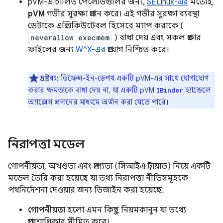
pVM-এ চালিত পেলোডগুলির জন্য,
SELinux-এর
মতোই,
pVM
গভীর সুরক্ষা প্রদান করে। এই গভীর সুরক্ষা ব্যবস্থা
ডেটাকে এক্সিকিউটেবল হিসেবে ম্যাপ করাকে (
neverallow execmem
) বাধা দেয় এবং সকল প্রকার
ফাইলের জন্য
W^X-এর
প্রয়োগ নিশ্চিত করে।
দ্রষ্টব্য:
ডিফেন্স-ইন-ডেপথ একটি pVM-এর সাথে যোগাযোগ
করার ক্ষমতাকে বাধা দেয় না, যা একটি pVM
হ্যান্ডেলে
IBinder
অ্যাক্সেস প্রদানের মাধ্যমে অর্জন করা যেতে পারে।
নিরাপত্তা মডেল
গোপনীয়তা, অখণ্ডতা এবং প্রাপ্যতা (সিআইএ ট্রায়াড) নিয়ে একটি
মডেল তৈরি করা হয়েছে যা তথ্য নিরাপত্তা নীতিসমূহকে
পথনির্দেশনা দেওয়ার জন্য ডিজাইন করা হয়েছে:
গোপনীয়তা
হলো এমন কিছু নিয়মকানুন যা তথ্যে
প্রবেশাধিকার সীমিত করে।