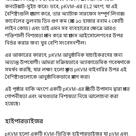
কনটেক্সট-সুইচ করে। তবে, pKVM-এর EL2 অংশ, যা এই
বৈশিষ্ট্যগুলি প্রয়োগ করে, তার অ্যাটাক সারফেস সম্পূর্ণ লিনাক্স
কার্নেলের তুলনায় তিন গুণ কম (প্রায় ১০ হাজার বনাম ২ কোটি
লাইন কোড) এবং তাই এমন সব ব্যবহারের ক্ষেত্রে আরও
শক্তিশালী নিশ্চয়তা প্রদান করে যা প্রসেস আইসোলেশনের উপর
নির্ভর করার জন্য খুব বেশি সংবেদনশীল।
এর আকারের কারণে, pKVM আনুষ্ঠানিক যাচাইকরণের জন্য
অত্যন্ত উপযোগী। আমরা সক্রিয়ভাবে অ্যাকাডেমিক গবেষণাকে
সমর্থন করছি, যার লক্ষ্য হলো প্রকৃত pKVM বাইনারির উপর এই
বৈশিষ্ট্যগুলোকে আনুষ্ঠানিকভাবে প্রমাণ করা।
এই পৃষ্ঠার বাকি অংশে একটি pKVM-এর প্রতিটি উপাদান দ্বারা প্রদত্ত
গোপনীয়তা এবং অখণ্ডতার নিশ্চয়তা নিয়ে আলোচনা করা
হয়েছে।
হাইপারভাইজর
pKVM হলো একটি KVM-ভিত্তিক হাইপারভাইজর যা pVM এবং