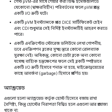
গেস্ট pVM-এর সাথে শেয়ার করা ডিস্ক ইমেজগুলিতে
যেকোনো (স্বাক্ষরবিহীন) পরিবর্তনের ফলে pVM প্রান্তে
একটি I/O ত্রুটি ঘটে।
একটি pVM ইনস্ট্যান্সকে প্রদত্ত DICE সার্টিফিকেট চেইন
এবং CDI শুধুমাত্র সেই নির্দিষ্ট ইনস্ট্যান্সটিই আহরণ করতে
পারে।
একটি এনক্রিপ্টেড স্টোরেজ ভলিউমে লেখা গোপনীয়,
তবে এনক্রিপশন ব্লকের সূক্ষ্ম স্তরে কোনো রোলব্যাক
সুরক্ষা নেই। অধিকন্তু, কোনো ডেটা ব্লকে অন্য কোনো
যথেচ্ছ বাহ্যিক হস্তক্ষেপের ফলে সেই ব্লকটি স্পষ্টভাবে
একটি I/O ত্রুটি হিসাবে শনাক্ত না হয়ে, মাইক্রোড্রয়েডের
কাছে আবর্জনা (garbage) হিসাবে প্রদর্শিত হয়।
অ্যান্ড্রয়েড
এগুলো হলো অ্যান্ড্রয়েড কর্তৃক হোস্ট হিসেবে বজায় রাখা
বৈশিষ্ট্য, কিন্তু হোস্টের নিরাপত্তা বিঘ্নিত হলে এগুলো আর প্রযোজ্য
থাকে না: