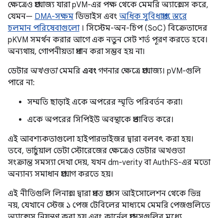
ক্ষেত্রেও প্রযোজ্য যারা pVM-এর পক্ষ থেকে মেমরি অ্যাক্সেস করে,
যেমন—
DMA-সক্ষম
ডিভাইস এবং
অধিক সুবিধাপ্রাপ্ত স্তরে
চলমান পরিষেবাগুলো
। সিস্টেম-অন-চিপ (SoC) বিক্রেতাদের
pKVM সমর্থন করার আগে এক নতুন সেট শর্ত পূরণ করতে হবে।
অন্যথায়, গোপনীয়তা প্রদান করা সম্ভব হয় না।
ডেটার
অখণ্ডতা
মেমরি
এবং
গণনার ক্ষেত্রে প্রযোজ্য। pVM-গুলি
পারে না:
সম্মতি ছাড়াই একে অপরের স্মৃতি পরিবর্তন করা।
একে অপরের সিপিইউ অবস্থাকে প্রভাবিত করে।
এই আবশ্যকতাগুলো হাইপারভাইজর দ্বারা বলবৎ করা হয়।
তবে, ভার্চুয়াল ডেটা স্টোরেজের ক্ষেত্রেও ডেটার অখণ্ডতা
সংক্রান্ত সমস্যা দেখা দেয়, যখন dm-verity বা AuthFS-এর মতো
অন্যান্য সমাধান প্রয়োগ করতে হয়।
এই নীতিগুলি লিনাক্স দ্বারা প্রদত্ত প্রসেস আইসোলেশন থেকে ভিন্ন
নয়, যেখানে স্টেজ ১ পেজ টেবিলের মাধ্যমে মেমরি পেজগুলিতে
অ্যাক্সেস নিয়ন্ত্রণ করা হয় এবং কার্নেল প্রসেসগুলির মধ্যে