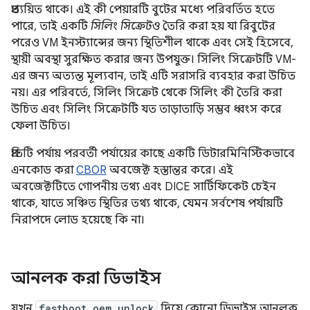
প্রত্যয়িত থাকে। এই কী পেয়ারটি বুটের মধ্যে পরিবর্তিত হতে
পারে, তাই একটি
সিলিং সিক্রেটও
তৈরি করা হয় যা রিবুটের
পরেও VM ইনস্ট্যান্সের জন্য স্থিতিশীল থাকে এবং সেই হিসেবে,
স্থায়ী অবস্থা সুরক্ষিত করার জন্য উপযুক্ত। সিলিং সিক্রেটটি VM-
এর জন্য অত্যন্ত মূল্যবান, তাই এটি সরাসরি ব্যবহার করা উচিত
নয়। এর পরিবর্তে, সিলিং সিক্রেট থেকে সিলিং কী তৈরি করা
উচিত এবং সিলিং সিক্রেটটি যত তাড়াতাড়ি সম্ভব ধ্বংস করে
ফেলা উচিত।
প্রতিটি পর্যায় পরবর্তী পর্যায়ের কাছে একটি ডিটারমিনিস্টিকভাবে
এনকোড করা
CBOR
অবজেক্ট হস্তান্তর করে। এই
অবজেক্টটিতে গোপনীয় তথ্য এবং DICE সার্টিফিকেট চেইন
থাকে, যাতে সঞ্চিত স্থিতির তথ্য থাকে, যেমন সর্বশেষ পর্যায়টি
নিরাপদে লোড হয়েছে কি না।
আনলক করা ডিভাইস
যখন
fastboot oem unlock
দিয়ে কোনো ডিভাইস আনলক