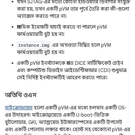
যখন SJTAG-এর মতো কোনো হার্ডওয়্যার ডিবাগার সংযুক্ত
করা হয়, তখন একটি pVM তার পূর্বে তৈরি করা কী-গুলো
অ্যাক্সেস করতে পারে না।
প্রাথমিক ইমেজটি যাচাই করতে না পারলে pVM
ফার্মওয়্যারটি বুট হয় না।
instance.img
এর অখণ্ডতা বিঘ্নিত হলে pVM
ফার্মওয়্যারটি বুট হয় না।
একটি pVM ইনস্ট্যান্সকে প্রদত্ত DICE সার্টিফিকেট চেইন
এবং কম্পাউন্ড ডিভাইস আইডেন্টিফায়ার (CDI) শুধুমাত্র
সেই নির্দিষ্ট ইনস্ট্যান্সটিই আহরণ করতে পারে।
অতিথি ওএস
মাইক্রোড্রয়েড
হলো একটি pVM-এর মধ্যে চলমান একটি OS-
এর উদাহরণ। মাইক্রোড্রয়েডে একটি U-boot-ভিত্তিক
বুটলোডার, GKI, অ্যান্ড্রয়েড ইউজারস্পেসের একটি উপসেট
এবং একটি পেলোড লঞ্চার থাকে। হোস্ট সহ যেকোনো pVM-এর