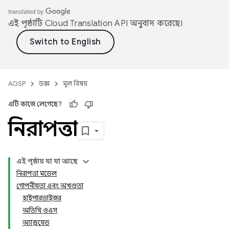
এই পৃষ্ঠাটি
Cloud Translation API
অনুবাদ করেছে।
AOSP
ডক্স
মূল বিষয়
এটি কাজে লেগেছে?
নিরাপত্তা
এই পৃষ্ঠায় যা যা আছে
নিরাপত্তা মডেল
গোপনীয়তা এবং অখণ্ডতা
হাইপারভাইজর
অতিথি ওএস
অ্যান্ড্রয়েড