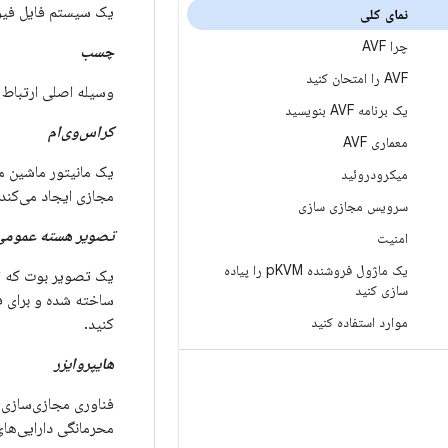
یک سیستم فایل فیوز برای 
نمای کلی
چرا AVF
چسب
AVF را امتحان کنید
وسیله اصلی ارتباط 
یک برنامه AVF بنویسید
کراس‌وی‌ام
معماری AVF
میکرودروئید
مجازی ایجاد می‌کند و back-endهای دستگاه مجازی را پیاده‌سازی
سرویس مجازی سازی
تصویر هسته عمومی (KI
امنیت
یک ماژول فروشنده p
KVM را پیاده
سازی کنید
ساخته شده و برای ف
موارد استفاده کنید
کنید.
هایپروایزر
فناوری مجازی‌سازی مورد ا
محرمانگی دارایی‌های pVM را حفظ می‌کند، حتی اگر اندروید میزبان یا هر یک از pVMهای دیگر به خطر