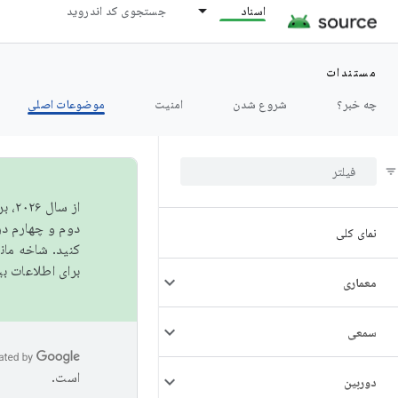
اسناد
جستجوی کد اندروید
مستندات
چه خبر؟
شروع شدن
امنیت
موضوعات اصلی
از 
دوم و چهارم در AOSP منتشر خواهیم کرد. برای ساخت و مشارکت در 
نمای کلی
کنید. شاخه ما
برای اطلاعات ب
معماری
سمعی
است.
دوربین