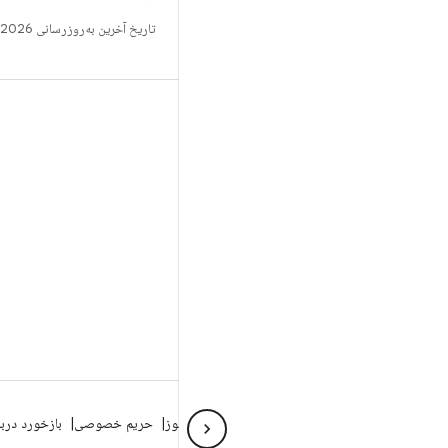
تاریخ آخرین به‌روزرسانی 2026-06-25 به‌وقت ساعت هماهنگ جهانی.
ساخت
مخزن Android
الزامات
بارگیری
پیش‌نمایش کدهای دودویی
تصاویر تنظیمات کارخانه
کدهای دودویی درایور
درباره Android
انجمن
شرایط حقوقی
مجوز
حریم خصوصی
بازخورد درب