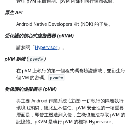
管理 pVM 生命週期、pVM 內部和執行個體磁碟。
原生 API
Android Native Developers Kit (NDK) 的子集。
受保護的核心式虛擬機器 (pKVM)
請參閱「
Hypervisor
」。
pVM 韌體 (
pvmfw
)
在 pVM 上執行的第一個程式碼會驗證酬載，並衍生每
個 VM 的密碼。
pvmfw
受保護的虛擬機器 (pVM)
與主要 Android 作業系統 (
主機
) 一併執行的隔離執行
環境 (
訪客
)，彼此互不信任。pVM 安全性的一項重要
層面是，即使主機遭到入侵，主機也無法存取 pVM 的
記憶體。pKVM 是執行 pVM 的標準 Hypervisor。