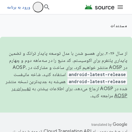
ورود به برنامه
مستندات
از سال ۲۰۲۶، برای همسو شدن با مدل توسعه پایدار ترانک و تضمین
پایداری پلتفرم برای اکوسیستم، کد منبع را در سه‌ماهه دوم و چهارم
در AOSP منتشر خواهیم کرد. برای ساخت و مشارکت در AOSP،
android-latest-release
استفاده کنید. شاخه مانیفست
android-latest-release
همیشه به جدیدترین نسخه منتشر
شده در AOSP ارجاع می‌دهد. برای اطلاعات بیشتر، به
تغییرات در
AOSP
مراجعه کنید.
این صفحه به‌وسیله
ترجمه شده است.