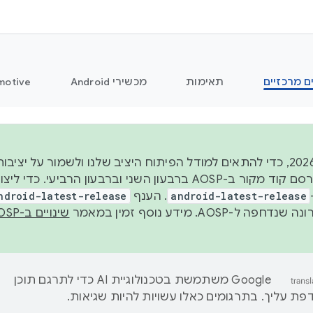
ם מרכזיים
תאימות
מכשירי Android
motive
החל משנת 2026, כדי להתאים למודל הפיתוח היציב שלנו ולשמור על
android-latest-release
. הענף
ndroid-latest-release
ל-AOSP. מידע נוסף זמין במאמר
שינויים ב-AOSP
‫Google משתמשת בטכנולוגיית AI כדי לתרגם תוכן
ת עליך. בתרגומים כאלו עשויות להיות שגיאות.