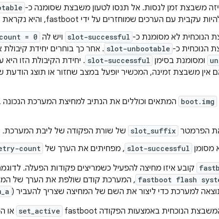
זה משבצת זמן לנסות. אל תנסו לטעון משבצת שסומנה כ-
otable
בית עם הערכים שמוחזרים על ידי fastboot, והיא נקראת המשבצת הנוכחית.
 הנוכחית לא מסומנת כ-
slot-successful
ויש לה
count = 0
 הנוכחית כ-
slot-unbootable
. אחר כך בוחרים יחידת קיבולת
un
ומסומנת בסימן
slot-successful
. יחידת הקיבולת הזו היא ע
 אין משבצת זמינה, המכשיר יופעל במצב שחזור או תוצג הודעת 
boot.img
המתאים וכוללים את הנתיב למחיצת המערכת הנכונה 
ת הפרמטר
slot_suffix
של שורת הפקודה של ליבת המערכת.
 מסומן
slot-successful
, מפחיתים את הערך של
etry-count
fast
קובע איזו מחיצה להפעיל כשמריצים פקודות הפעלה. לדוגמ
fastboot flash syst
, המערכת קודם שולפת את הערך של ה
אה למערכת כדי ליצור את השם של המחיצה שצריך להעביר (
m_a
צת הנוכחית באמצעות הפקודה fastboot
set_active
או ה