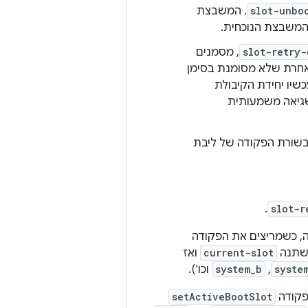
slot-unbo
. המשבצת
slot-retry-
, מסמנים
 אחרת שלא מסומנת בסימן
כשיו יחידת הקיבולת
שגיאה משמעותית
בשורת הפקודה של ליבת
.
slot-r
ה, כשמריצים את הפקודה
משתנה
current-slot
ואז
syste
,
system_b
וכו').
פקודה
setActiveBootSlot