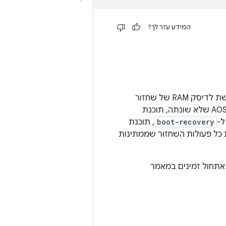
המידע עזר לך?
, תוכנת האתחול צריכה להיות מסוגלת לגשת לדיסק RAM של שחזור
במהלך האתחול. אם המכשיר משתמש בקובץ אימג' לשחזור מערכת ההפעלה של AOSP שלא שונתה, תוכנת
ל-
boot-recovery
, תוכנת
כל פעולות השחזור שממתינות
אתחול זמינים במאמר