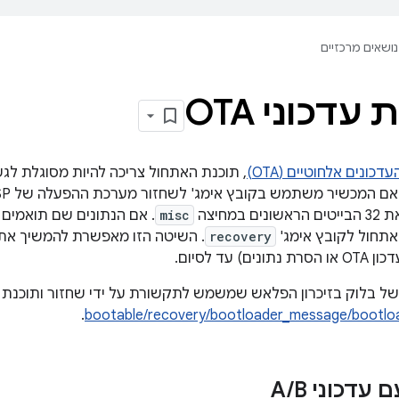
נושאים מרכזיים
דכוני OTA
עדכונים אלחוטיים (OTA)
במחיצה
misc
. אם הנתונים שם תואמים 
תחול לקובץ אימג'
recovery
. השיטה הזו מאפשרת להמשיך את 
) עד לסיום.
של בלוק בזיכרון הפלאש שמשמש לתקשורת על ידי שחזור ותוכנת 
.
bootable/recovery/bootloader_message/bootlo
 עדכוני A
B
/