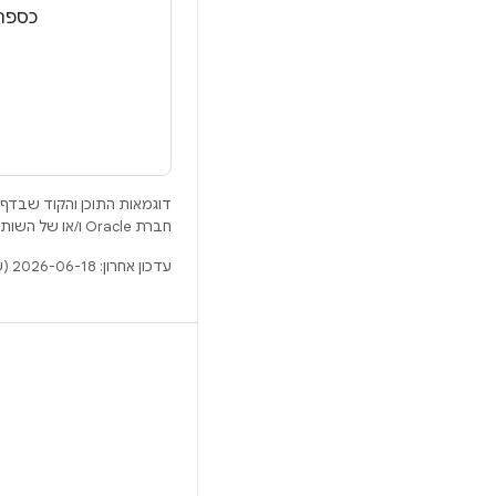
כספרי
דוגמאות התוכן והקוד שבדף 
חברת Oracle ו/או של השותפים העצמאיים שלה.
עדכון אחרון: 2026-06-18 (שעון UTC).
BUILD
מאגר Android
דרישות
להסבר על ההורדה