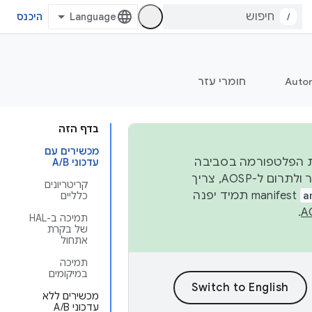
/
היכנס
Auto
חומרי עזר
בדף הזה
מכשירים עם
 יציבות הפלטפורמה בסביבה
עדכוני A/B
העסקית, נפרסם קוד מקור ב-AOSP ברבעון השני וברבעון הרביעי. כדי ליצור ולתרום ל-AOSP, צריך
קריטריונים
a
manifest תמיד יפנה
כלליים
.
תמיכה ב-HAL
של בקרת
אתחול
תמיכה
במיקומים
מכשירים ללא
עדכוני A/B