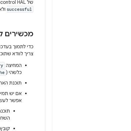
של boot control HAL, טוען האתחול צריך לעדכן את המשבצת הנוכחית, לנקות את
successful
ולא
מכשירים לל
כדי לתמוך בעדכוני OTA במכשירים שלא משתמשים בעדכוני B
צריך לוודא שתוכ
המחיצה
ry
כלשהי (
he
תוכנת האתח
אם יש תמיכ
אפשר לעשו
תוכנת
השחזו
קובץ 