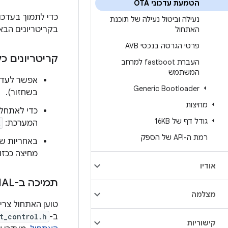
הטמעת עדכוני OTA
כדי לתמוך בעדכוני OTA במכשירים שמשתמ
נעילה וביטול נעילה של תוכנת
בקריטריונים הבא
האתחול
פרטי הגרסה בנכסי AVB
קריטריונים כל
העברת fastboot למרחב
המשתמש
Generic Bootloader
בשחזור).
מחיצות
כדי לאתחל
גודל דף של 16KB
המערכת:
t
רמת ה-API של הספק
באחריות של מסגרת d
מחיצה ככז
אודיו
תמיכה ב-HAL של בקרת אתחול
מצלמה
טוען האתחול צרי
ב-
t_control.h
קישוריות