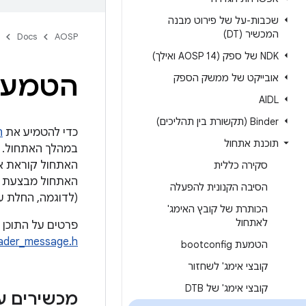
שכבות-על של פירוט מבנה
המכשיר (DT)
Docs
AOSP
NDK של ספק (AOSP 14 ואילך)
הטמעת ע
אובייקט של ממשק הספק
AIDL
‫Binder (תקשורת בין תהליכים)
כדי להטמיע את
ה
תוכנת אתחול
האתחול קוראת את 32 הבייטים הראשונים 
סקירה כללית
האתחול מבצעת א
הסיבה הקנונית להפעלה
(לדוגמה, החלת עדכון OTA או הסרת נתונים
הכותרת של קובץ האימג'
לאתחול
פרטים על התוכן 
ader_message.h
הטמעת bootconfig
קובצי אימג' לשחזור
קובצי אימג' של DTB
מכשירים עם