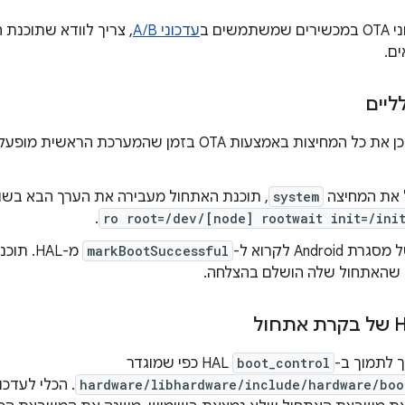
שים ב
עדכוני A/B
, צריך לוודא שתוכנת
ים.
ליים
אפשר לעדכן את כל המחיצות באמצעות OTA בזמן שהמערכת 
 את המחיצה
system
, תוכנת האתחול מעבירה את הערך הבא בשו
.
ro root=/dev/[node] rootwait init=/ini
Androi לקרוא ל-
markBootSuccessful
מ-HAL.
ו שהאתחול שלה הושלם בהצלחה.
ך לתמוך ב-
boot_control
HAL כפי שמוגדר
hardware/libhardware/include/hardware/boo
. הכלי לעדכו