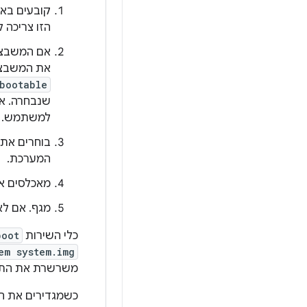
קובעים באי
הזו צריכה להיות עק
אם המשבצת
את המשבצת
bootable
שנבחרה. אם
למשתמש.
בוחרים את
המערכת.
מאכלסים א
מגף. אם לא
כלי השירות
boot
em system.img
משרשרת את התוצ
כשמגדירים את המשב