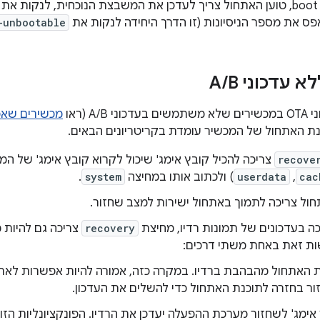
פס את מספר הניסיונות (זו הדרך היחידה לנקות את
-unbootable
א עדכוני A
B
/
A/ (ראו
מכשירים שאפש
נת האתחול של המכשיר עומדת בקריטריונים הבאים.
recove
צריכה להכיל קובץ אימג' שיכול לקרוא קובץ אימג' של 
cac
,
userdata
) ולכתוב אותו במחיצה
system
.
ול צריכה לתמוך באתחול ישירות למצב שחזור.
ה בעדכונים של תמונות רדיו, מחיצת
recovery
צריכה גם להיות 
ת זאת באחת משתי דרכים:
 האתחול מהבהבת ברדיו. במקרה כזה, אמורה להיות אפשרות ל
ר בחזרה לתוכנת האתחול כדי להשלים את העדכון.
אימג' לשחזור מערכת ההפעלה יעדכן את הרדיו. הפונקציונליות הזו 