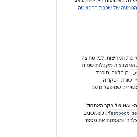
, מעדכן את משבצת האתחול שלא נמצאת בשימוש, משנה את המשבצת הפעילה באמצעות ה-HAL ומבצע
הטמעה של שכבת ההפשטה
כות המחיצות. לכל מחיצה
 המשבצות מקבלות שמות
_
וכן הלאה. תוכנת
ן שורת הפקודה
 הזה מוגדר באמצעות bootconfig למכשירים שמופעלים עם
), באמצעות ה-HAL של בקר האתחול
fastboot se
. כשמשנים
צלחה' ומאפסת את מספר