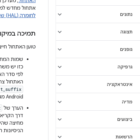
האתחול
אתחול מחדש למע
נתונים
לחומרה (HAL) של בקרת האתחול
תצוגה
תמיכה במיקו
טוען האתחול חייב
גופנים
שמות המחיצ
כזו יש מש
גרפיקה
לפי סדר האלפבית: a,‏ b,‏ c וכן הלא
האתחול צרי
אינטראקציה
ot_suffix
Android מגרסה 12 ואילך.
מדיה
הערך של
t
דרך הקריא
ביצועים
מחיצה שהי
הניסיונות ה
הרשאות