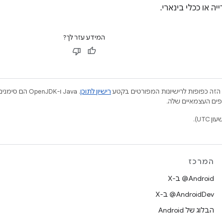
יה או ככלי בינארי.
המידע עזר לך?
הזה כפופות לרישיונות המפורטים בקטע
רישיון לתוכן
.‏ Java ו-JDK
המרכז
‫‎@Android ב-X
‫‎@AndroidDev ב-X
הבלוג של Android