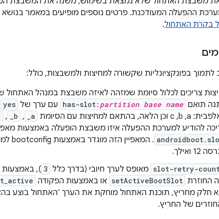
רכת ההפעלה המעודכנת. פרטים נוספים מופיעים במאמר בנושא
.
מים
 לתמוך בפונקציונליות שקשורה למחיצות ולמשבצות, כולל:
ות צריכים לכלול סיומת שמזהה לאיזה משבצת במנהל האתחול שיי
תנה תואם
partition base name
has-slot:
עם ערך של
yes
.
ה, בהתאם למחיצות עם הסיומת
_a
,‏
_b
,‏
c
כה להודיע למערכת ההפעלה איזו משבצת הופעלה באמצעות מאפיי
androidboot.sl
. המאפיין
slot-retry-coun
מאופס לערך חיובי (בדרך כלל
3
ה החוזרת
setActiveBootSlot
או באמצעות הפקודה
t_active
א חלק מחריץ, תוכנת האתחול מוחקת את הערך 'האתחול בוצע בה
חוזרים של החריץ.