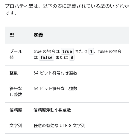
プロパティ型は、以下の表に記載されている型のいずれか
です。
型
定義
true
1
ブール
true の場合は
または
、false の場合
false
0
値
は
または
整数
64 ビット符号付き整数
符号な
64 ビット符号なし整数
し整数
倍精度
倍精度浮動小数点数
文字列
任意の有効な UTF-8 文字列