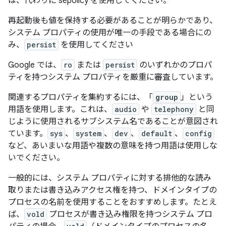
は、代わりに sepolicy を使用してください。
再起動後も値を保持する必要があることが明らかであり、
システム プロパティの使用が唯一の手段である場合にの
み、
persist
を使用してください
Google では、
ro
または
persist
のいずれかのプロパ
ティを持つシステム プロパティを厳重に審査しています。
関連するプロパティを集約するには、「
group
」という
用語を使用します。これは、
audio
や
telephony
と同
じように使用されるサブシステム名であることが意図され
ています。
sys
、
system
、
dev
、
default
、
config
など、あいまいな用語や複数の意味を持つ用語は使用しな
いでください
。
一般的には、システム プロパティに対する排他的な読み
取りまたは書き込みアクセス権を持つ、ドメインタイプの
プロセスの名前を使用することをおすすめします。たとえ
ば、
vold
プロセスが書き込み権限を持つシステム プロ