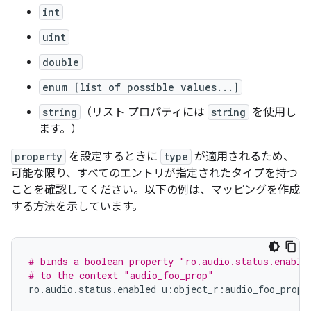
int
uint
double
enum [list of possible values...]
string
（リスト プロパティには
string
を使用し
ます。）
property
を設定するときに
type
が適用されるため、
可能な限り、すべてのエントリが指定されたタイプを持つ
ことを確認してください。以下の例は、マッピングを作成
する方法を示しています。
# binds a boolean property "ro.audio.status.enable
# to the context "audio_foo_prop"
ro
.
audio
.
status
.
enabled
u
:
object_r
:
audio_foo_prop
: