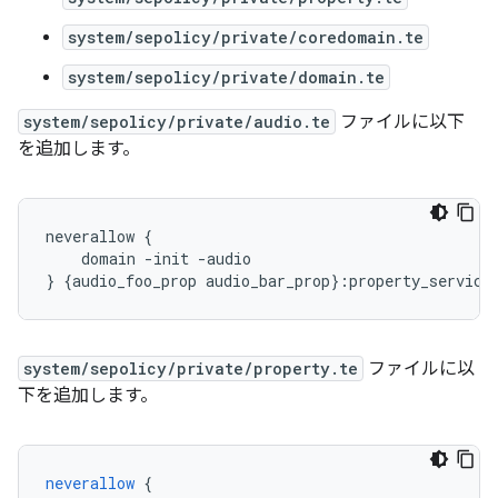
system/sepolicy/private/coredomain.te
system/sepolicy/private/domain.te
system/sepolicy/private/audio.te
ファイルに以下
を追加します。
neverallow {

    domain -init -audio

system/sepolicy/private/property.te
ファイルに以
下を追加します。
neverallow
{