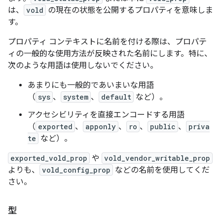
は、
vold
の現在の状態を公開するプロパティを意味しま
す。
プロパティ コンテキストに名前を付ける際は、プロパテ
ィの一般的な使用方法が反映された名前にします。特に、
次のような用語は使用しないでください。
あまりにも一般的であいまいな用語
（
sys
、
system
、
default
など）。
アクセシビリティを直接エンコードする用語
（
exported
、
apponly
、
ro
、
public
、
priva
te
など）。
exported_vold_prop
や
vold_vendor_writable_prop
よりも、
vold_config_prop
などの名前を使用してくだ
さい。
型