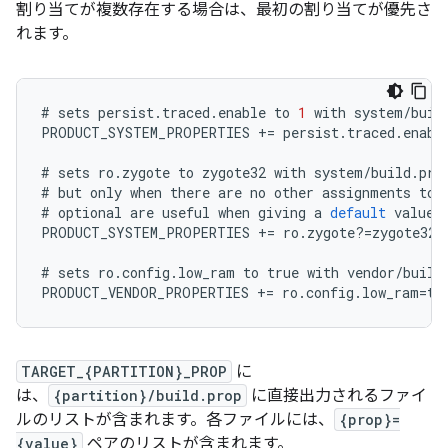
割り当てが複数存在する場合は、最初の割り当てが優先さ
れます。
#
sets
persist
.
traced
.
enable
to
1
with
system
/
buil
PRODUCT_SYSTEM_PROPERTIES
+=
persist
.
traced
.
enabl
#
sets
ro
.
zygote
to
zygote32
with
system
/
build
.
pro
#
but
only
when
there
are
no
other
assignments
to
#
optional
are
useful
when
giving
a
default
value
PRODUCT_SYSTEM_PROPERTIES
+=
ro
.
zygote
?=
zygote32
#
sets
ro
.
config
.
low_ram
to
true
with
vendor
/
build
PRODUCT_VENDOR_PROPERTIES
+=
ro
.
config
.
low_ram
=
tr
TARGET_{PARTITION}_PROP
に
は、
{partition}/build.prop
に直接出力されるファイ
ルのリストが含まれます。各ファイルには、
{prop}=
{value}
ペアのリストが含まれます。