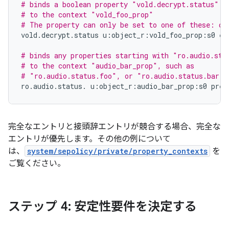
# binds a boolean property "vold.decrypt.status"
# to the context "vold_foo_prop"
# The property can only be set to one of these: on
vold
.
decrypt
.
status
u
:
object_r
:
vold_foo_prop
:
s0
ex
# binds any properties starting with "ro.audio.sta
# to the context "audio_bar_prop", such as
# "ro.audio.status.foo", or "ro.audio.status.bar.b
ro
.
audio
.
status
.
u
:
object_r
:
audio_bar_prop
:
s0
pref
完全なエントリと接頭辞エントリが競合する場合、完全な
エントリが優先します。その他の例について
は、
system/sepolicy/private/property_contexts
を
ご覧ください。
ステップ 4: 安定性要件を決定する