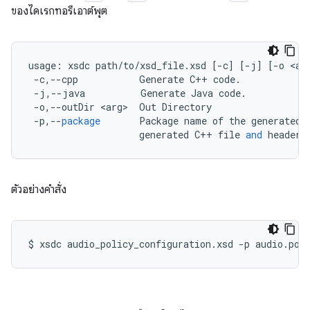
ของไดเรกทอรีเอาต์พุต
usage
:
xsdc
path
/
to
/
xsd_file
.
xsd
[
-
c
]
[
-
j
]
[
-
o
<
ar
-
c
,
--
cpp
Generate
C
++
code
.
-
j
,
--
java
Generate
Java
code
.
-
o
,
--
outDir
<
arg
>
Out
Directory
-
p
,
--
package
Package
name
of
the
generated
generated
C
++
file
and
header
ตัวอย่างคำสั่ง
$
xsdc
audio_policy_configuration.xsd
-p
audio.pol