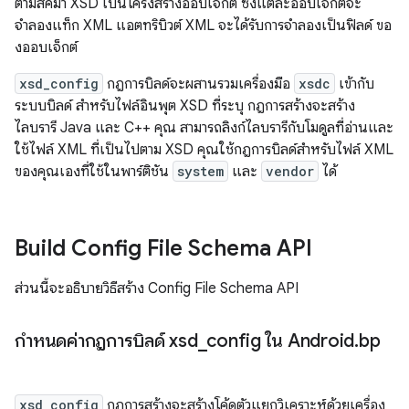
ตามสคีมา XSD เป็นโครงสร้างออบเจ็กต์ ซึ่งแต่ละออบเจ็กต์จะ
จำลองแท็ก XML แอตทริบิวต์ XML จะได้รับการจำลองเป็นฟิลด์ ขอ
งออบเจ็กต์
xsd_config
กฎการบิลด์จะผสานรวมเครื่องมือ
xsdc
เข้ากับ
ระบบบิลด์ สำหรับไฟล์อินพุต XSD ที่ระบุ กฎการสร้างจะสร้าง
ไลบรารี Java และ C++ คุณ สามารถลิงก์ไลบรารีกับโมดูลที่อ่านและ
ใช้ไฟล์ XML ที่เป็นไปตาม XSD คุณใช้กฎการบิลด์สำหรับไฟล์ XML
ของคุณเองที่ใช้ในพาร์ติชัน
system
และ
vendor
ได้
Build Config File Schema API
ส่วนนี้จะอธิบายวิธีสร้าง Config File Schema API
กำหนดค่ากฎการบิลด์ xsd
_
config ใน Android
.
bp
xsd_config
กฎการสร้างจะสร้างโค้ดตัวแยกวิเคราะห์ด้วยเครื่อง