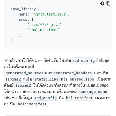
java_library
{
name
:
"vintf_test_java"
,
srcs
:
[
"srcs/**/*.java"
":hal_manifest"
],
}
หากต้องการใช้โค้ด C++ ที่สร้างขึ้น ให้เพิ่ม
xsd_config
ชื่อโมดูล
ลงในพร็อพเพอร์ตี้
generated_sources
และ
generated_headers
และเพิ่ม
libxml2
ลงใน
static_libs
หรือ
shared_libs
เนื่องจาก
ต้องมี
libxml2
ในโค้ดตัวแยกวิเคราะห์ที่สร้างขึ้น เนมสเปซของ
โค้ด C++ ที่สร้างขึ้นจะเหมือนกับพร็อพเพอร์ตี้
package_name
เช่น หากชื่อโมดูล
xsd_config
คือ
hal.manifest
เนมสเปซ
จะเป็น
hal::manifest