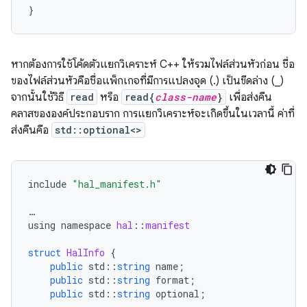
}
หากต้องการใช้โค้ดตัวแยกวิเคราะห์ C++ ให้รวมไฟล์ส่วนหัวก่อน ชื่อ
ของไฟล์ส่วนหัวคือชื่อแพ็กเกจที่มีการแปลงจุด (.) เป็นขีดล่าง (_)
จากนั้นใช้วิธี
read
หรือ
read{
class-name
}
เพื่อส่งคืน
คลาสขององค์ประกอบราก การแยกวิเคราะห์จะเกิดขึ้นในเวลานี้ ค่าที่
ส่งคืนคือ
std::optional<>
include
"hal_manifest.h"
…
using
namespace
hal
::
manifest
struct
HalInfo
{
public
std
::
string
name
;
public
std
::
string
format
;
public
std
::
string
optional
;