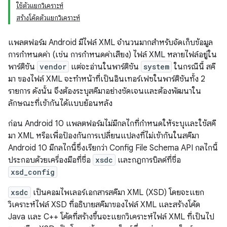
ใช้ตัวแยกวิเคราะห์
สร้างโค้ดตัวแยกวิเคราะห์
แพลตฟอร์ม Android มีไฟล์ XML จำนวนมากสำหรับจัดเก็บข้อมูล
การกำหนดค่า (เช่น การกำหนดค่าเสียง) ไฟล์ XML หลายไฟล์อยู่ใน
พาร์ติชัน
vendor
แต่จะอ่านในพาร์ติชัน
system
ในกรณีนี้ สคี
มา ของไฟล์ XML จะทำหน้าที่เป็นอินเทอร์เฟซในพาร์ติชันทั้ง 2
รายการ ดังนั้น จึงต้องระบุสคีมาอย่างชัดเจนและต้องพัฒนาใน
ลักษณะที่เข้ากันได้แบบย้อนหลัง
ก่อน Android 10 แพลตฟอร์มไม่มีกลไกที่กำหนดให้ระบุและใช้สคี
มา XML หรือเพื่อป้องกันการเปลี่ยนแปลงที่ไม่เข้ากันในสคีมา
Android 10 มีกลไกนี้ซึ่งเรียกว่า Config File Schema API กลไกนี้
ประกอบด้วยเครื่องมือที่ชื่อ
xsdc
และกฎการบิลด์ที่ชื่อ
xsd_config
xsdc
เป็นคอมไพเลอร์เอกสารสคีมา XML (XSD) โดยจะแยก
วิเคราะห์ไฟล์ XSD ที่อธิบายสคีมาของไฟล์ XML และสร้างโค้ด
Java และ C++ โค้ดที่สร้างขึ้นจะแยกวิเคราะห์ไฟล์ XML ที่เป็นไป