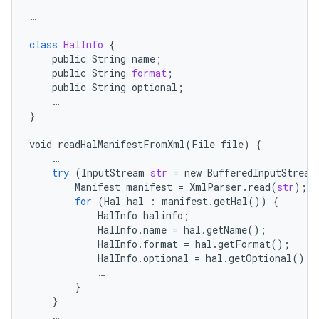
…
class
HalInfo
{
public
String
name
;
public
String
format
;
public
String
optional
;
…
}
void
readHalManifestFromXml
(
File
file
)
{
…
try
(
InputStream
str
=
new
BufferedInputStream
Manifest
manifest
=
XmlParser
.
read
(
str
);
for
(
Hal
hal
:
manifest
.
getHal
())
{
HalInfo
halinfo
;
HalInfo
.
name
=
hal
.
getName
();
HalInfo
.
format
=
hal
.
getFormat
();
HalInfo
.
optional
=
hal
.
getOptional
();
…
}
}
…