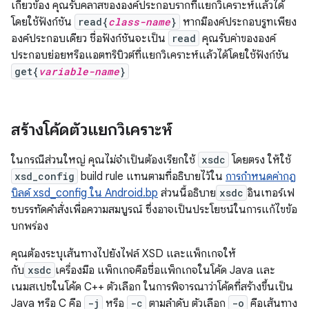
เกี่ยวข้อง คุณรับคลาสขององค์ประกอบรากที่แยกวิเคราะห์แล้วได้
โดยใช้ฟังก์ชัน
read{
class-name
}
หากมีองค์ประกอบรูทเพียง
องค์ประกอบเดียว ชื่อฟังก์ชันจะเป็น
read
คุณรับค่าขององค์
ประกอบย่อยหรือแอตทริบิวต์ที่แยกวิเคราะห์แล้วได้โดยใช้ฟังก์ชัน
get{
variable-name
}
สร้างโค้ดตัวแยกวิเคราะห์
ในกรณีส่วนใหญ่ คุณไม่จำเป็นต้องเรียกใช้
xsdc
โดยตรง ให้ใช้
xsd_config
build rule แทนตามที่อธิบายไว้ใน
การกำหนดค่ากฎ
บิลด์ xsd_config ใน Android.bp
ส่วนนี้อธิบาย
xsdc
อินเทอร์เฟ
ซบรรทัดคำสั่งเพื่อความสมบูรณ์ ซึ่งอาจเป็นประโยชน์ในการแก้ไขข้อ
บกพร่อง
คุณต้องระบุเส้นทางไปยังไฟล์ XSD และแพ็กเกจให้
กับ
xsdc
เครื่องมือ แพ็กเกจคือชื่อแพ็กเกจในโค้ด Java และ
เนมสเปซในโค้ด C++ ตัวเลือก ในการพิจารณาว่าโค้ดที่สร้างขึ้นเป็น
Java หรือ C คือ
-j
หรือ
-c
ตามลำดับ ตัวเลือก
-o
คือเส้นทาง