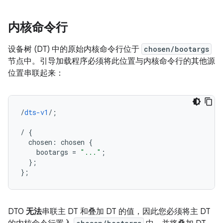
内核命令行
设备树 (DT) 中的原始内核命令行位于
chosen/bootargs
节点中。引导加载程序必须将此位置与内核命令行的其他源
位置串联起来：
/
dts-v1
/;
/
{
chosen
:
chosen
{
bootargs
=
"..."
;
}
;
}
;
DTO
无法
串联主 DT 和叠加 DT 的值，因此您必须将主 DT