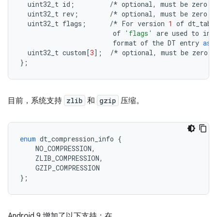
uint32_t
id
;
/*
optional
,
must
be
zero
i
uint32_t
rev
;
/*
optional
,
must
be
zero
i
uint32_t
flags
;
/*
For
version
1
of
dt_tabl
of
'flags'
are
used
to
ind
format
of
the
DT
entry
as
uint32_t
custom
[
3
];
/*
optional
,
must
be
zero
i
};
目前，系统支持
zlib
和
gzip
enum
dt_compression_info
{
NO_COMPRESSION
,
ZLIB_COMPRESSION
,
GZIP_COMPRESSION
};
Android 9 增加了以下支持：在