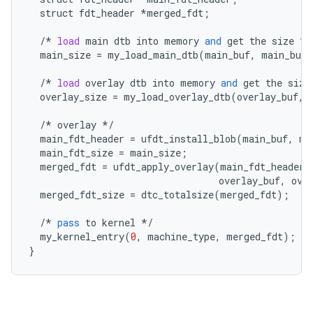
struct
fdt_header
*
merged_fdt
;
/*
load
main
dtb
into
memory
and
get
the
size
*/
main_size
=
my_load_main_dtb
(
main_buf
,
main_buf_
/*
load
overlay
dtb
into
memory
and
get
the
size
overlay_size
=
my_load_overlay_dtb
(
overlay_buf
,
/*
overlay
*/
main_fdt_header
=
ufdt_install_blob
(
main_buf
,
ma
main_fdt_size
=
main_size
;
merged_fdt
=
ufdt_apply_overlay
(
main_fdt_header
,
overlay_buf
,
ove
merged_fdt_size
=
dtc_totalsize
(
merged_fdt
);
/*
pass
to
kernel
*/
my_kernel_entry
(
0
,
machine_type
,
merged_fdt
);
}