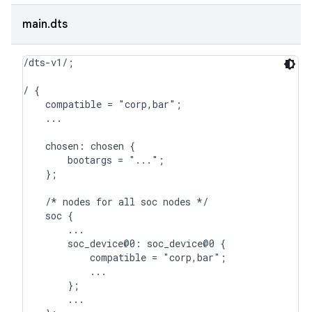
main.dts
/dts-v1/;

/ {

    compatible = "corp,bar";

    ...

    chosen: chosen {

        bootargs = "...";

    };

    /* nodes for all soc nodes */

    soc {

        ...

        soc_device@0: soc_device@0 {

            compatible = "corp,bar";

            ...

        };

        ...
