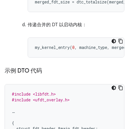
merged_fdt_size = dtc_totalsize(merged_f
传递合并的 DT 以启动内核：
my_kernel_entry
(
0
,
machine_type
,
merged_
示例 DTO 代码
#include <libfdt.h>
#include <ufdt_overlay.h>
…
{
struct
fdt_header
*
main_fdt_header
;