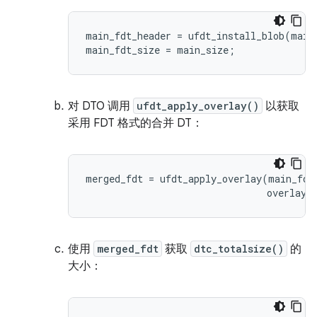
main_fdt_header = ufdt_install_blob(main_
main_fdt_size = main_size;
对 DTO 调用
ufdt_apply_overlay()
以获取
采用 FDT 格式的合并 DT：
merged_fdt = ufdt_apply_overlay(main_fdt_
                                overlay_
使用
merged_fdt
获取
dtc_totalsize()
的
大小：