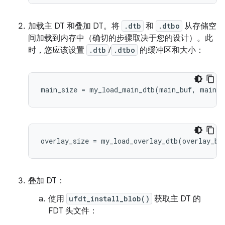
加载主 DT 和叠加 DT。将
.dtb
和
.dtbo
从存储空
间加载到内存中（确切的步骤取决于您的设计）。此
时，您应该设置
.dtb
/
.dtbo
的缓冲区和大小：
main_size
=
my_load_main_dtb
(
main_buf
,
main_b
overlay_size
=
my_load_overlay_dtb
(
overlay_bu
叠加 DT：
使用
ufdt_install_blob()
获取主 DT 的
FDT 头文件：