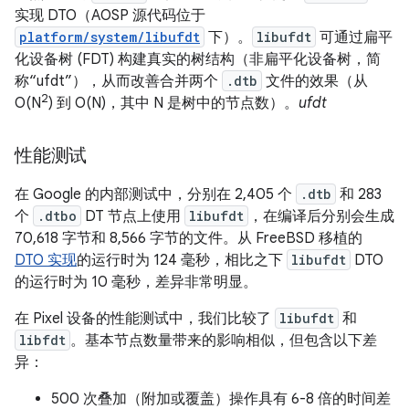
实现 DTO（AOSP 源代码位于
platform/system/libufdt
下）。
libufdt
可通过扁平
化设备树 (FDT) 构建真实的树结构（非扁平化设备树，简
称“ufdt”），从而改善合并两个
.dtb
文件的效果（从
2
O(N
) 到 O(N)，其中 N 是树中的节点数）。
ufdt
性能测试
在 Google 的内部测试中，分别在 2,405 个
.dtb
和 283
个
.dtbo
DT 节点上使用
libufdt
，在编译后分别会生成
70,618 字节和 8,566 字节的文件。从 FreeBSD 移植的
DTO 实现
的运行时为 124 毫秒，相比之下
libufdt
DTO
的运行时为 10 毫秒，差异非常明显。
在 Pixel 设备的性能测试中，我们比较了
libufdt
和
libfdt
。基本节点数量带来的影响相似，但包含以下差
异：
500 次叠加（附加或覆盖）操作具有 6-8 倍的时间差