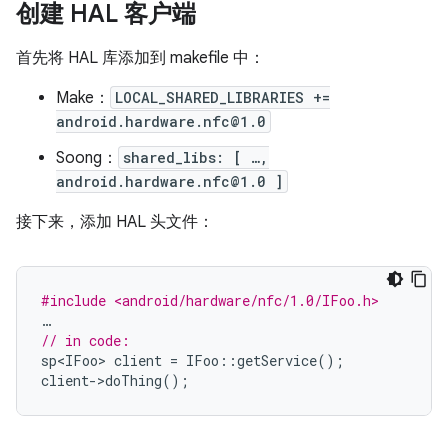
创建 HAL 客户端
首先将 HAL 库添加到 makefile 中：
Make：
LOCAL_SHARED_LIBRARIES +=
android.hardware.nfc@1.0
Soong：
shared_libs: [ …,
android.hardware.nfc@1.0 ]
接下来，添加 HAL 头文件：
#include <android/hardware/nfc/1.0/IFoo.h>
…
// in code:
sp<IFoo>
client
=
IFoo
::
getService
();
client
-
>
doThing
();