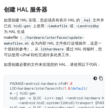
创建 HAL 服务器
如需创建 HAL 实现，您必须具有表示 HAL 的
.hal
文件并
已在
hidl-gen
上使用
-Lmakefile
或
-Landroidbp
为 HAL 生成
makefile（
./hardware/interfaces/update-
makefiles.sh
会为内部 HAL 文件执行这项操作，这是一
个很好的参考）。从
libhardware
通过 HAL 传输时，您
可以使用 c2hal 轻松完成许多此类工作。
如需创建必要的文件来实现您的 HAL，请使用以下代码：
PACKAGE
=
android
.
hardware
.
nfc
@
1.0
LOC
=
hardware
/
interfaces
/
nfc
/
1.0
/
default
/
m
-
j
hidl
-
gen
hidl
-
gen
-
o
$LOC
-
Lc
++-
impl
-
randroid
.
hardware
:
har
-
randroid
.
hidl
:
system
/
libhidl
/
transport
$PACKA
hidl
-
gen
-
o
$LOC
-
Landroidbp
-
impl
-
randroid
.
hardwa