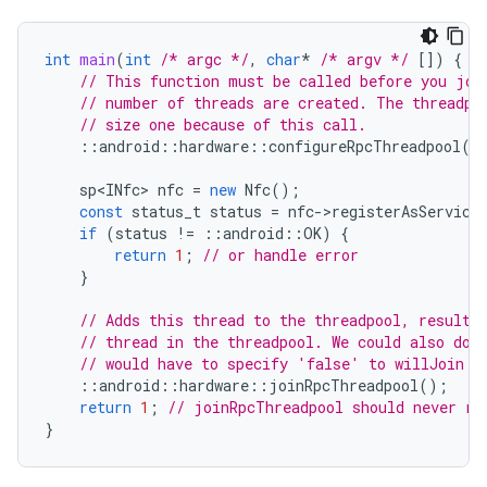
int
main
(
int
/* argc */
,
char
*
/* argv */
[])
{
// This function must be called before you joi
// number of threads are created. The threadpo
// size one because of this call.
::
android
::
hardware
::
configureRpcThreadpool
(
1
sp<INfc>
nfc
=
new
Nfc
();
const
status_t
status
=
nfc
-
>
registerAsService
if
(
status
!=
::
android
::
OK
)
{
return
1
;
// or handle error
}
// Adds this thread to the threadpool, resulti
// thread in the threadpool. We could also do 
// would have to specify 'false' to willJoin i
::
android
::
hardware
::
joinRpcThreadpool
();
return
1
;
// joinRpcThreadpool should never re
}