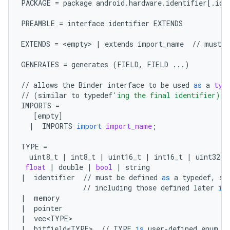
PACKAGE
=
package
android
.
hardware
.
identifier
[
.
ide
PREAMBLE
=
interface
identifier
EXTENDS
EXTENDS
=
 <
empty
> 
|
extends
import_name
//
must
b
GENERATES
=
generates
(
FIELD
,
FIELD
...
)
//
allows
the
Binder
interface
to
be
used
as
a
typ
//
(
similar
to
typedef
'ing the final identifier)
IMPORTS
=
[
empty
]
|
IMPORTS
import
import_name
;
TYPE
=
uint8_t
|
int8_t
|
uint16_t
|
int16_t
|
uint32_t
float
|
double
|
bool
|
string
|
identifier
//
must
be
defined
as
a
typedef
,
st
//
including
those
defined
later
in
|
memory
|
pointer
|
vec<TYPE>
|
bitfield<TYPE>
//
TYPE
is
user
-
defined
enum