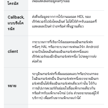
เพื่อแสดงผลข้อมูลได้ทุกเมื่อ
โครนัส
ส่งคืนข้อมูลจากการใช้งานเมธอด HIDL ของ
Callback,
เซิร์ฟเวอร์ไปยังไคลเอ็นต์ ไม่ได้ใช้สําหรับเมธอดที่
แบบซิงโค
แสดงผลเป็นค่าว่างหรือค่าพื้นฐานเดี่ยว
รนัส
กระบวนการที่เรียกใช้เมธอดของอินเทอร์เฟซ
หนึ่งๆ HAL หรือกระบวนการเฟรมเวิร์ก Android
client
อาจเป็นไคลเอ็นต์ของอินเทอร์เฟซหนึ่งและ
เซิร์ฟเวอร์ของอีกอินเทอร์เฟซหนึ่ง โปรดดู
การส่ง
ต่อ
ด้วย
ระบุอินเทอร์เฟซที่เพิ่มเมธอดและ/หรือประเภทลง
ในอินเทอร์เฟซอื่น อินเทอร์เฟซหนึ่งจะขยายอินเท
อร์เฟซอื่นได้เพียงอินเทอร์เฟซเดียวเท่านั้น ใช้กับ
ขยาย
การอัปเกรดเวอร์ชันย่อยในชื่อแพ็กเกจเดียวกัน
หรือสำหรับแพ็กเกจใหม่ (เช่น ส่วนขยายของผู้ให้
บริการ) เพื่อสร้างจากแพ็กเกจเก่าได้