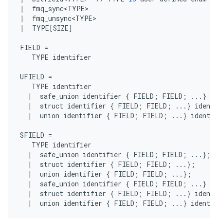
|
fmq_sync<TYPE>
|
fmq_unsync<TYPE>
|
TYPE
[
SIZE
]
FIELD
=
TYPE
identifier
UFIELD
=
TYPE
identifier
|
safe_union
identifier
{
FIELD
;
FIELD
;
...
}
id
|
struct
identifier
{
FIELD
;
FIELD
;
...
}
identi
|
union
identifier
{
FIELD
;
FIELD
;
...
}
identif
SFIELD
=
TYPE
identifier
|
safe_union
identifier
{
FIELD
;
FIELD
;
...
};
|
struct
identifier
{
FIELD
;
FIELD
;
...
};
|
union
identifier
{
FIELD
;
FIELD
;
...
};
|
safe_union
identifier
{
FIELD
;
FIELD
;
...
}
id
|
struct
identifier
{
FIELD
;
FIELD
;
...
}
identi
|
union
identifier
{
FIELD
;
FIELD
;
...
}
identif