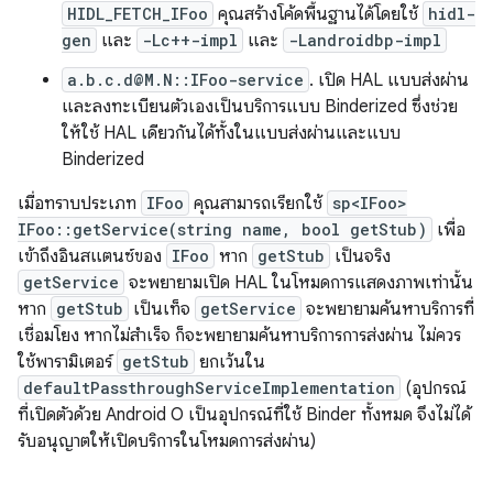
HIDL_FETCH_IFoo
คุณสร้างโค้ดพื้นฐานได้โดยใช้
hidl-
gen
และ
-Lc++-impl
และ
-Landroidbp-impl
a.b.c.d@M.N::IFoo-service
. เปิด HAL แบบส่งผ่าน
และลงทะเบียนตัวเองเป็นบริการแบบ Binderized ซึ่งช่วย
ให้ใช้ HAL เดียวกันได้ทั้งในแบบส่งผ่านและแบบ
Binderized
เมื่อทราบประเภท
IFoo
คุณสามารถเรียกใช้
sp<IFoo>
IFoo::getService(string name, bool getStub)
เพื่อ
เข้าถึงอินสแตนซ์ของ
IFoo
หาก
getStub
เป็นจริง
getService
จะพยายามเปิด HAL ในโหมดการแสดงภาพเท่านั้น
หาก
getStub
เป็นเท็จ
getService
จะพยายามค้นหาบริการที่
เชื่อมโยง หากไม่สำเร็จ ก็จะพยายามค้นหาบริการการส่งผ่าน ไม่ควร
ใช้พารามิเตอร์
getStub
ยกเว้นใน
defaultPassthroughServiceImplementation
(อุปกรณ์
ที่เปิดตัวด้วย Android O เป็นอุปกรณ์ที่ใช้ Binder ทั้งหมด จึงไม่ได้
รับอนุญาตให้เปิดบริการในโหมดการส่งผ่าน)