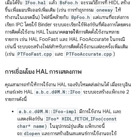
เมื่อได้รับ
IFoo.hal
แล้ว
BsFoo.h
จะรวมวิธีการที่ HIDL สร้าง
ขึ้นเพื่อมอบฟีเจอร์เพิ่มเติม (เช่น การทำธุรกรรม
oneway
ให้
ทำงานในเธรดอื่น) ไฟล์นี้คล้ายกับ
BpFoo.h
แต่แทนที่จะส่งการ
เรียก IPC โดยใช้ Binder ระบบจะเรียกใช้ฟังก์ชันที่ต้องการโดยตรง
การติดตั้งใช้งาน HAL ในอนาคต
อาจให้
การติดตั้งใช้งานหลาย
รายการ เช่น HAL FooFast และ HAL FooAccurate ในกรณี
เช่นนี้ ระบบจะสร้างไฟล์สําหรับการติดตั้งใช้งานแต่ละครั้งเพิ่มเติม
(เช่น
PTFooFast.cpp
และ
PTFooAccurate.cpp
)
การเชื่อมโยง HAL การแสดงภาพ
คุณสามารถทำให้การใช้งาน HAL รองรับโหมดส่งผ่านได้ เมื่อระบุอิน
เทอร์เฟซ HAL
a.b.c.d@M.N::IFoo
ระบบจะสร้างแพ็กเกจ 2
รายการดังนี้
a.b.c.d@M.N::IFoo-impl
มีการใช้งาน HAL และ
แสดงฟังก์ชัน
IFoo* HIDL_FETCH_IFoo(const
char* name)
ในอุปกรณ์รุ่นเดิม แพ็กเกจนี้
จะ
dlopen
และการสร้างอินสแตนซ์การใช้งานจะใช้