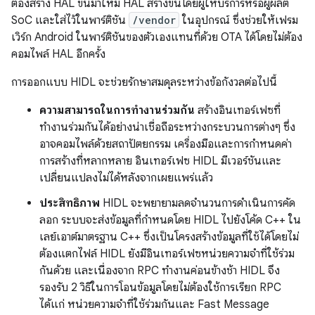
ต้องสร้าง HAL ขึ้นมาใหม่ HAL สร้างขึ้นโดยผู้ให้บริการหรือผู้ผลิต
SoC และใส่ไว้ในพาร์ติชัน
/vendor
ในอุปกรณ์ ซึ่งช่วยให้เฟรม
เวิร์ก Android ในพาร์ติชันของตัวเองแทนที่ด้วย OTA ได้โดยไม่ต้อง
คอมไพล์ HAL อีกครั้ง
การออกแบบ HIDL จะช่วยรักษาสมดุลระหว่างข้อกังวลต่อไปนี้
ความสามารถในการทำงานร่วมกัน
สร้างอินเทอร์เฟซที่
ทำงานร่วมกันได้อย่างน่าเชื่อถือระหว่างกระบวนการต่างๆ ซึ่ง
อาจคอมไพล์ด้วยสถาปัตยกรรม เครื่องมือและการกำหนดค่า
การสร้างที่หลากหลาย อินเทอร์เฟซ HIDL มีเวอร์ชันและ
เปลี่ยนแปลงไม่ได้หลังจากเผยแพร่แล้ว
ประสิทธิภาพ
HIDL จะพยายามลดจำนวนการดำเนินการคัด
ลอก ระบบจะส่งข้อมูลที่กําหนดโดย HIDL ไปยังโค้ด C++ ใน
เลย์เอาต์มาตรฐาน C++ ซึ่งเป็นโครงสร้างข้อมูลที่ใช้ได้โดยไม่
ต้องแตกไฟล์ HIDL ยังมีอินเทอร์เฟซหน่วยความจำที่ใช้ร่วม
กันด้วย และเนื่องจาก RPC ทำงานค่อนข้างช้า HIDL จึง
รองรับ 2 วิธีในการโอนข้อมูลโดยไม่ต้องใช้การเรียก RPC
ได้แก่ หน่วยความจำที่ใช้ร่วมกันและ Fast Message