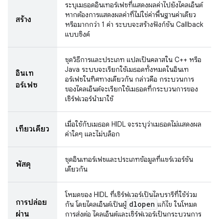
ระบุเมธอดอินเทอร์เฟซที่แสดงผลค่าไปยังไคลเอ็นต์
หากต้องการแสดงผลค่าที่ไม่ใช่ค่าพื้นฐานค่าเดียว
สร้าง
หรือมากกว่า 1 ค่า ระบบจะสร้างฟังก์ชัน Callback
แบบซิงค์
ชุดวิธีการและประเภท แปลเป็นคลาสใน C++ หรือ
Java ระบบจะเรียกใช้เมธอดทั้งหมดในอินเท
อินเท
อร์เฟซในทิศทางเดียวกัน กล่าวคือ กระบวนการ
อร์เฟซ
ของไคลเอ็นต์จะเรียกใช้เมธอดที่กระบวนการของ
เซิร์ฟเวอร์นำมาใช้
เมื่อใช้กับเมธอด HIDL จะระบุว่าเมธอดไม่แสดงผล
เที่ยวเดียว
ค่าใดๆ และไม่บล็อก
ชุดอินเทอร์เฟซและประเภทข้อมูลที่แชร์เวอร์ชัน
พัสดุ
เดียวกัน
โหมดของ HIDL ที่เซิร์ฟเวอร์เป็นไลบรารีที่ใช้ร่วม
การปล่อย
dlopen
กัน โดยไคลเอ็นต์เป็นผู้
แก้ไข ในโหมด
ผ่าน
การส่งต่อ ไคลเอ็นต์และเซิร์ฟเวอร์เป็นกระบวนการ