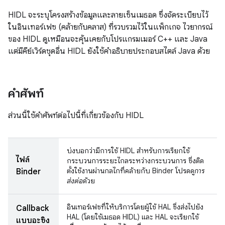
HIDL จะระบุโครงสร้างข้อมูลและลายเซ็นเมธอด ซึ่งจัดระเบียบไว้
ในอินเทอร์เฟซ (คล้ายกับคลาส) ที่รวบรวมไว้ในแพ็กเกจ ไวยากรณ์
ของ HIDL ดูเหมือนจะคุ้นเคยกับโปรแกรมเมอร์ C++ และ Java
แต่มีคีย์เวิร์ดชุดอื่น HIDL ยังใช้คำอธิบายประกอบสไตล์ Java ด้วย
คำศัพท์
ส่วนนี้ใช้คําศัพท์ต่อไปนี้ที่เกี่ยวข้องกับ HIDL
บ่งบอกว่ามีการใช้ HIDL สําหรับการเรียกใช้
ไฟล์
กระบวนการระยะไกลระหว่างกระบวนการ ซึ่งติด
ตั้งใช้งานผ่านกลไกที่คล้ายกับ Binder โปรดดู
การ
Binder
ส่งต่อ
ด้วย
อินเทอร์เฟซที่ให้บริการโดยผู้ใช้ HAL ซึ่งส่งไปยัง
Callback
HAL (โดยใช้เมธอด HIDL) และ HAL จะเรียกใช้
แบบอะซิง