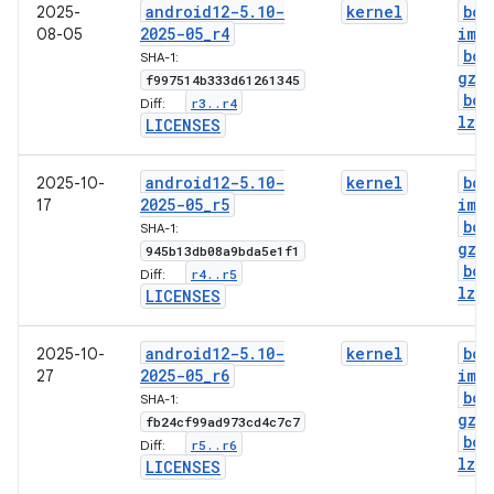
android12-5
.
10-
kernel
boo
2025-
2025-05
_
r4
img
08-05
boo
SHA-1:
gz
.
f997514b333d61261345
boo
r3
.
.
r4
Diff:
lz4
.
LICENSES
android12-5
.
10-
kernel
boo
2025-10-
2025-05
_
r5
img
17
boo
SHA-1:
gz
.
945b13db08a9bda5e1f1
boo
r4
.
.
r5
Diff:
lz4
.
LICENSES
android12-5
.
10-
kernel
boo
2025-10-
2025-05
_
r6
img
27
boo
SHA-1:
gz
.
fb24cf99ad973cd4c7c7
boo
r5
.
.
r6
Diff:
lz4
.
LICENSES