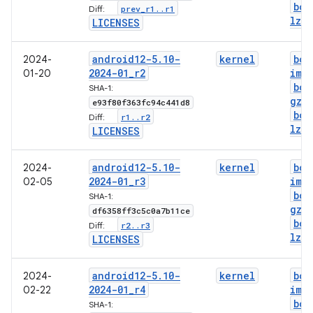
boo
prev
_
r1
.
.
r1
Diff:
lz4
.
LICENSES
android12-5
.
10-
kernel
boo
2024-
2024-01
_
r2
img
01-20
boo
SHA-1:
gz
.
e93f80f363fc94c441d8
boo
r1
.
.
r2
Diff:
lz4
.
LICENSES
android12-5
.
10-
kernel
boo
2024-
2024-01
_
r3
img
02-05
boo
SHA-1:
gz
.
df6358ff3c5c0a7b11ce
boo
r2
.
.
r3
Diff:
lz4
.
LICENSES
android12-5
.
10-
kernel
boo
2024-
2024-01
_
r4
img
02-22
boo
SHA-1: