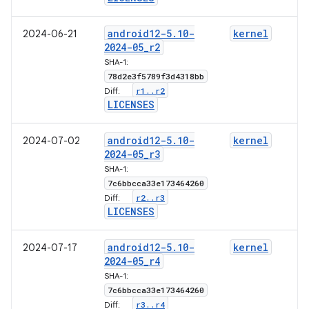
android12-5
.
10-
kernel
2024-06-21
2024-05
_
r2
5
SHA-1:
g
78d2e3f5789f3d4318bb
r1
.
.
r2
Diff:
l
LICENSES
android12-5
.
10-
kernel
2024-07-02
2024-05
_
r3
5
SHA-1:
g
7c6bbcca33e173464260
r2
.
.
r3
Diff:
l
LICENSES
android12-5
.
10-
kernel
2024-07-17
2024-05
_
r4
5
SHA-1:
g
7c6bbcca33e173464260
r3
.
.
r4
Diff: