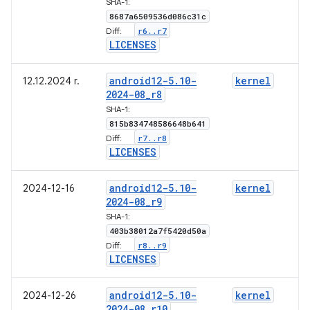
SHA-1:
8687a6509536d086c31c
r6
.
.
r7
Diff:
LICENSES
android12-5
.
10-
kernel
12.12.2024 r.
2024-08
_
r8
SHA-1:
815b834748586648b641
r7
.
.
r8
Diff:
LICENSES
android12-5
.
10-
kernel
2024-12-16
2024-08
_
r9
SHA-1:
403b38012a7f5420d50a
r8
.
.
r9
Diff:
LICENSES
android12-5
.
10-
kernel
2024-12-26
2024-08
_
r10