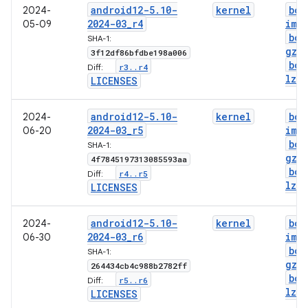
android12-5
.
10-
kernel
boo
2024-
2024-03
_
r4
img
05-09
boo
SHA-1:
gz
.
3f12df86bfdbe198a006
boo
r3
.
.
r4
Diff:
lz4
.
LICENSES
android12-5
.
10-
kernel
boo
2024-
2024-03
_
r5
img
06-20
boo
SHA-1:
gz
.
4f7845197313085593aa
boo
r4
.
.
r5
Diff:
lz4
.
LICENSES
android12-5
.
10-
kernel
boo
2024-
2024-03
_
r6
img
06-30
boo
SHA-1:
gz
.
264434cb4c988b2782ff
boo
r5
.
.
r6
Diff:
lz4
.
LICENSES