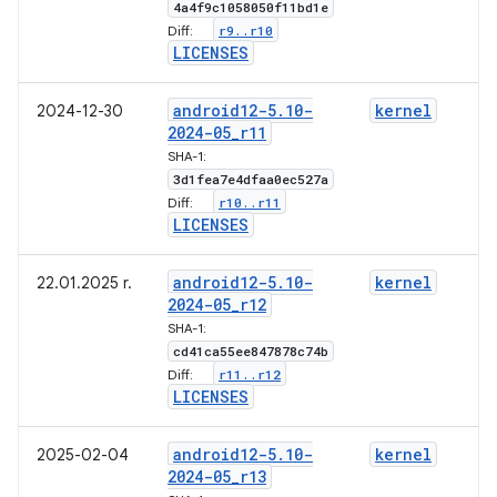
g
4a4f9c1058050f11bd1e
r9
.
.
r10
Diff:
l
LICENSES
android12-5
.
10-
kernel
2024-12-30
2024-05
_
r11
5
SHA-1:
g
3d1fea7e4dfaa0ec527a
r10
.
.
r11
Diff:
l
LICENSES
android12-5
.
10-
kernel
22.01.2025 r.
2024-05
_
r12
5
SHA-1:
g
cd41ca55ee847878c74b
r11
.
.
r12
Diff:
l
LICENSES
android12-5
.
10-
kernel
2025-02-04
2024-05
_
r13
5