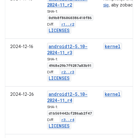
2024-11
_
r2
się
, aby zobaczy
SHA-1:
0d9b8f86060386410f86
r1
.
.
r2
Diff:
LICENSES
android12-5
.
10-
kernel
2024-12-16
2024-11
_
r3
SHA-1:
4968e29b7f9287a83b91
r2
.
.
r3
Diff:
LICENSES
android12-5
.
10-
kernel
2024-12-26
2024-11
_
r4
SHA-1:
d1b569442cf286ab2f47
r3
.
.
r4
Diff:
LICENSES