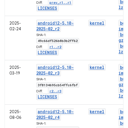
boo
prev
_
r1
.
.
r1
Diff:
lz4
.
LICENSES
android12-5
.
10-
kernel
boo
2025-
2025-02
_
r2
img
02-24
boo
SHA-1:
gz
.
49c66df526b8b3b2ff62
boo
r1
.
.
r2
Diff:
lz4
.
LICENSES
android12-5
.
10-
kernel
boo
2025-
2025-02
_
r3
img
03-19
boo
SHA-1:
gz
.
3f8134695cb54ffc6fbf
boo
r2
.
.
r3
Diff:
lz4
.
LICENSES
android12-5
.
10-
kernel
boo
2025-
2025-02
_
r4
img
08-06
boo
SHA-1: