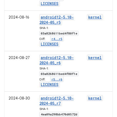
l
LICENSES
android12-5
.
10-
kernel
2024-08-16
2024-05
_
r5
5
SHA-1:
g
03a8268611bed4f80f1e
r4
.
.
r5
Diff:
l
LICENSES
android12-5
.
10-
kernel
2024-08-27
2024-05
_
r6
5
SHA-1:
g
03a8268611bed4f80f1e
r5
.
.
r6
Diff:
l
LICENSES
android12-5
.
10-
kernel
2024-08-30
2024-05
_
r7
5
SHA-1:
g
4ea09a298bb470d0572d