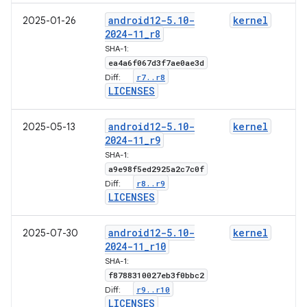
android12-5
.
10-
kernel
2025-01-26
2024-11
_
r8
SHA-1:
ea4a6f067d3f7ae0ae3d
r7
.
.
r8
Diff:
LICENSES
android12-5
.
10-
kernel
2025-05-13
2024-11
_
r9
SHA-1:
a9e98f5ed2925a2c7c0f
r8
.
.
r9
Diff:
LICENSES
android12-5
.
10-
kernel
2025-07-30
2024-11
_
r10
SHA-1:
f8788310027eb3f0bbc2
r9
.
.
r10
Diff:
LICENSES