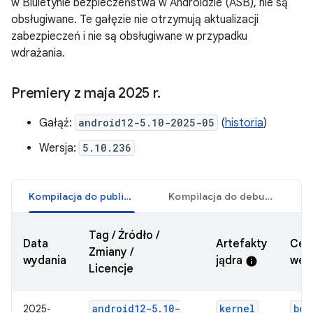
w Biuletynie bezpieczeństwa w Androidzie (ASB), nie są
obsługiwane. Te gałęzie nie otrzymują aktualizacji
zabezpieczeń i nie są obsługiwane w przypadku
wdrażania.
Premiery z maja 2025 r
.
Gałąź:
android12-5.10-2025-05
(
historia
)
Wersja:
5.10.236
Kompilacja do publikacji
Kompilacja do debugowania
Tag / Źródło /
Data
Artefakty
Cer
Zmiany /
wydania
jądra
wers
info
Licencje
android12-5
.
10-
kernel
boo
2025-