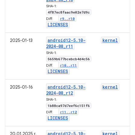
SHA-1:
4f87ec8faac9e02e7d9c
r9
.
.
r10
Diff:
LICENSES
android12-5
.
10-
kernel
2025-01-13
2024-08
_
r11
SHA-1:
5659b677bcebcb4d4c56
r10
.
.
r11
Diff:
LICENSES
android12-5
.
10-
kernel
2025-01-16
2024-08
_
r12
SHA-1:
1b88ca97d7eef6c151f6
r11
.
.
r12
Diff:
LICENSES
android12-5
.
10-
kernel
20.01.2025 r.