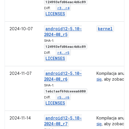
124993efd06eac4d6c89
r3
.
.
r4
Diff:
LICENSES
android12-5
.
10-
kernel
2024-10-07
2024-08
_
r5
SHA-1:
124993efd06eac4d6c89
r4
.
.
r5
Diff:
LICENSES
android12-5
.
10-
2024-11-07
Kompilacja anul
2024-08
_
r6
się
, aby zobaczy
SHA-1:
1e6c1aef69dceeea6080
r5
.
.
r6
Diff:
LICENSES
android12-5
.
10-
2024-11-14
Kompilacja anul
2024-08
_
r7
się
, aby zobaczy