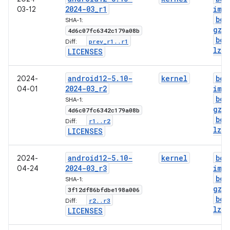
2024-03
_
r1
img
03-12
boo
SHA-1:
gz
.
4d6c07fc6342c179a08b
boo
prev
_
r1
.
.
r1
Diff:
lz4
.
LICENSES
android12-5
.
10-
kernel
boo
2024-
2024-03
_
r2
img
04-01
boo
SHA-1:
gz
.
4d6c07fc6342c179a08b
boo
r1
.
.
r2
Diff:
lz4
.
LICENSES
android12-5
.
10-
kernel
boo
2024-
2024-03
_
r3
img
04-24
boo
SHA-1:
gz
.
3f12df86bfdbe198a006
boo
r2
.
.
r3
Diff:
lz4
.
LICENSES