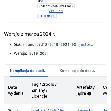
SHA-1:
g
9e4ccf17ac6332614a89
r12
.
.
r13
Diff:
l
LICENSES
Wersje z marca 2024 r
.
Gałąź:
android12-5.10-2024-03
(
historia
)
Wersja:
5.10.205
Kompilacja do publikacji
Kompilacja do debugowania
Tag / Źródło /
Data
Artefakty
Cer
Zmiany /
wydania
jądra
wers
info
Licencje
android12-5
.
10-
kernel
boo
2024-