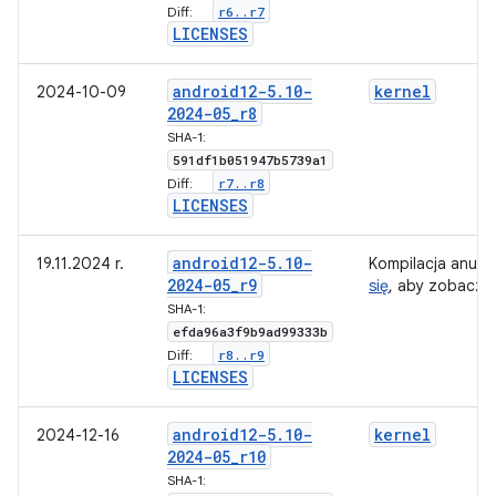
r6
.
.
r7
Diff:
l
LICENSES
android12-5
.
10-
kernel
2024-10-09
2024-05
_
r8
5
SHA-1:
g
591df1b051947b5739a1
r7
.
.
r8
Diff:
l
LICENSES
android12-5
.
10-
19.11.2024 r.
Kompilacja anul
2024-05
_
r9
się
, aby zobaczy
SHA-1:
efda96a3f9b9ad99333b
r8
.
.
r9
Diff:
LICENSES
android12-5
.
10-
kernel
2024-12-16
2024-05
_
r10
5
SHA-1: