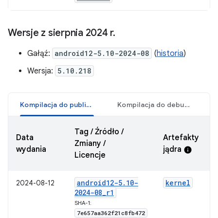
Wersje z sierpnia 2024 r
.
Gałąź:
android12-5.10-2024-08
(
historia
)
Wersja:
5.10.218
Kompilacja do publikacji
Kompilacja do debugowania
Tag / Źródło /
Data
Artefakty
Zmiany /
wydania
jądra
info
Licencje
android12-5
.
10-
kernel
2024-08-12
2024-08
_
r1
SHA-1:
7e657aa362f21c8fb472