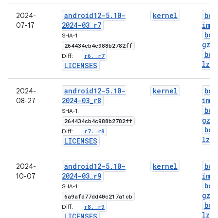
android12-5
.
10-
kernel
boo
2024-
2024-03
_
r7
img
07-17
boo
SHA-1:
gz
.
264434cb4c988b2782ff
boo
r6
.
.
r7
Diff:
lz4
.
LICENSES
android12-5
.
10-
kernel
boo
2024-
2024-03
_
r8
img
08-27
boo
SHA-1:
gz
.
264434cb4c988b2782ff
boo
r7
.
.
r8
Diff:
lz4
.
LICENSES
android12-5
.
10-
kernel
boo
2024-
2024-03
_
r9
img
10-07
boo
SHA-1:
gz
.
6a9afd77dd40c217a1cb
boo
r8
.
.
r9
Diff:
lz4
.
LICENSES