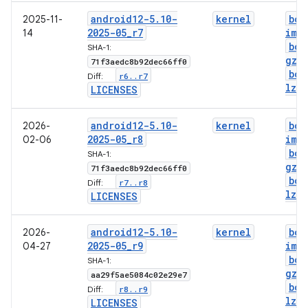
android12-5
.
10-
kernel
boo
2025-11-
2025-05
_
r7
img
14
boo
SHA-1:
gz
.
71f3aedc8b92dec66ff0
boo
r6
.
.
r7
Diff:
lz4
.
LICENSES
android12-5
.
10-
kernel
boo
2026-
2025-05
_
r8
img
02-06
boo
SHA-1:
gz
.
71f3aedc8b92dec66ff0
boo
r7
.
.
r8
Diff:
lz4
.
LICENSES
android12-5
.
10-
kernel
boo
2026-
2025-05
_
r9
img
04-27
boo
SHA-1:
gz
.
aa29f5ae5084c02e29e7
boo
r8
.
.
r9
Diff:
lz4
.
LICENSES