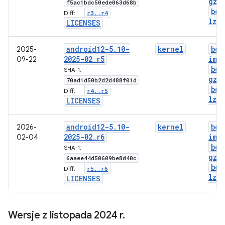
gz
.
f5ac1bdc50ede063d68b
boo
r3
.
.
r4
Diff:
lz4
.
LICENSES
android12-5
.
10-
kernel
boo
2025-
2025-02
_
r5
img
09-22
boo
SHA-1:
gz
.
70ad1d50b2d2d488f01d
boo
r4
.
.
r5
Diff:
lz4
.
LICENSES
android12-5
.
10-
kernel
boo
2026-
2025-02
_
r6
img
02-04
boo
SHA-1:
gz
.
6aaee44d50609be8d40c
boo
r5
.
.
r6
Diff:
lz4
.
LICENSES
Wersje z listopada 2024 r
.