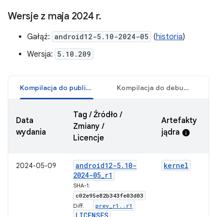
Wersje z maja 2024 r
.
Gałąź:
android12-5.10-2024-05
(
historia
)
Wersja:
5.10.209
Kompilacja do publikacji
Kompilacja do debugowania
Tag / Źródło /
Data
Artefakty
C
Zmiany /
wydania
jądra
w
info
Licencje
android12-5
.
10-
kernel
2024-05-09
2024-05
_
r1
5
SHA-1:
g
c02e95e82b343fe03d03
prev
_
r1
.
.
r1
Diff:
l
LICENSES