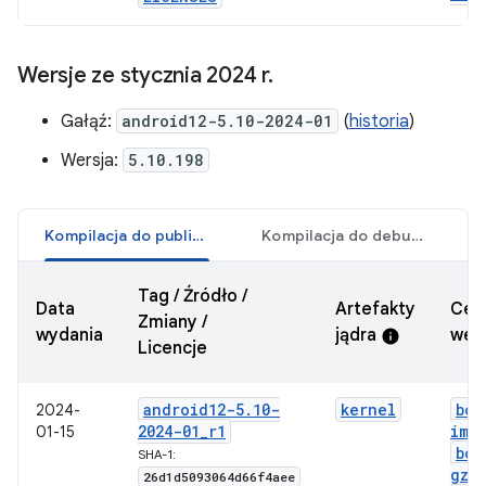
Wersje ze stycznia 2024 r
.
Gałąź:
android12-5.10-2024-01
(
historia
)
Wersja:
5.10.198
Kompilacja do publikacji
Kompilacja do debugowania
Tag / Źródło /
Data
Artefakty
Cer
Zmiany /
wydania
jądra
wers
info
Licencje
android12-5
.
10-
kernel
boo
2024-
2024-01
_
r1
img
01-15
boo
SHA-1:
gz
.
26d1d5093064d66f4aee