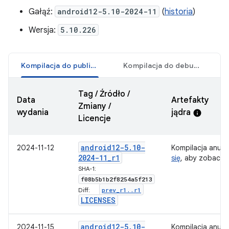
Gałąź:
android12-5.10-2024-11
(
historia
)
Wersja:
5.10.226
Kompilacja do publikacji
Kompilacja do debugowania
Tag / Źródło /
Data
Artefakty
Zmiany /
wydania
jądra
info
Licencje
android12-5
.
10-
2024-11-12
Kompilacja anul
2024-11
_
r1
się
, aby zobaczy
SHA-1:
f08b5b1b2f8254a5f213
prev
_
r1
.
.
r1
Diff:
LICENSES
android12-5
.
10-
2024-11-15
Kompilacja anul