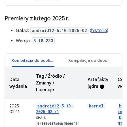
Premiery z lutego 2025 r
.
Gałąź:
android12-5.10-2025-02
(
historia
)
Wersja:
5.10.233
Kompilacja do publikacji
Kompilacja do debugowania
Tag / Źródło /
Data
Artefakty
Cer
Zmiany /
wydania
jądra
wers
info
Licencje
android12-5
.
10-
kernel
boo
2025-
2025-02
_
r1
img
02-11
boo
SHA-1:
gz
.
04560d087a0db45d0df4