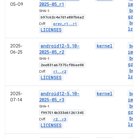
2025-05
_
r1
img
05-09
boo
SHA-1:
gz
.
b97c62c4e7d1e80fb6a2
boo
prev
_
r1
.
.
r1
Diff:
lz4
.
LICENSES
android12-5
.
10-
kernel
boo
2025-
2025-05
_
r2
img
06-25
boo
SHA-1:
gz
.
2ee831ab7375cf06ee90
boo
r1
.
.
r2
Diff:
lz4
.
LICENSES
android12-5
.
10-
kernel
boo
2025-
2025-05
_
r3
img
07-14
boo
SHA-1:
gz
.
f997514b333d61261345
boo
r2
.
.
r3
Diff:
lz4
.
LICENSES