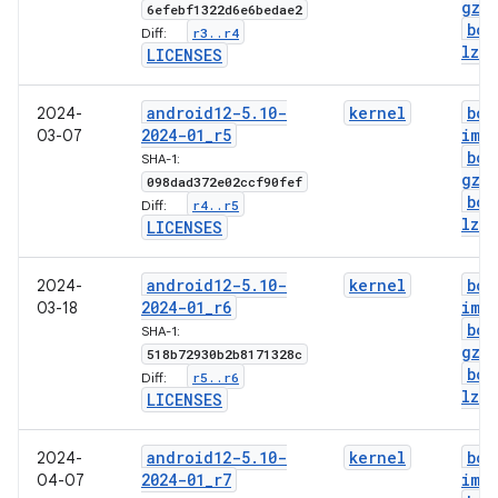
gz
.
6efebf1322d6e6bedae2
boo
r3
.
.
r4
Diff:
lz4
.
LICENSES
android12-5
.
10-
kernel
boo
2024-
2024-01
_
r5
img
03-07
boo
SHA-1:
gz
.
098dad372e02ccf90fef
boo
r4
.
.
r5
Diff:
lz4
.
LICENSES
android12-5
.
10-
kernel
boo
2024-
2024-01
_
r6
img
03-18
boo
SHA-1:
gz
.
518b72930b2b8171328c
boo
r5
.
.
r6
Diff:
lz4
.
LICENSES
android12-5
.
10-
kernel
boo
2024-
2024-01
_
r7
img
04-07