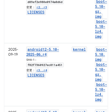
boot-
d09ef2e980e0974a0d6d
5
.
10-
r2
.
.
r3
变更：
gz
.
LICENSES
img
boot-
5
.
10-
lz4
.
img
android12-5
.
10-
kernel
boot-
2025-
2025-06
_
r4
5
.
10
.
09-19
img
SHA-1：
boot-
f82f7360927ec011a451
5
.
10-
r3
.
.
r4
变更：
gz
.
LICENSES
img
boot-
5
.
10-
lz4
.
img