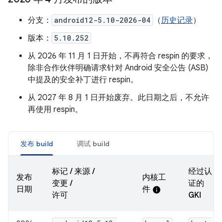
分支：
android12-5.10-2026-04
（
历史记录
）
版本：
5.10.252
从 2026 年 11 月 1 日开始，不再符合 respin 的要求，
除非合作伙伴明确请求针对 Android 安全公告 (ASB)
中提及的安全补丁进行 respin。
从 2027 年 8 月 1 日开始废弃。此日期之后，不允许
再使用 respin。
发布 build
调试 build
标记 / 来源 /
经过认
发布
内核工
变更 /
证的
日期
件
info
许可
GKI