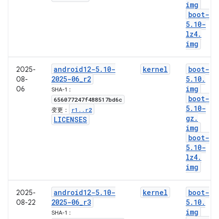
img
boot-
5
.
10-
lz4
.
img
android12-5
.
10-
kernel
boot-
2025-
2025-06
_
r2
5
.
10
.
08-
img
06
SHA-1：
boot-
656077247f488517bd6c
5
.
10-
r1
.
.
r2
变更：
gz
.
LICENSES
img
boot-
5
.
10-
lz4
.
img
android12-5
.
10-
kernel
boot-
2025-
2025-06
_
r3
5
.
10
.
08-22
img
SHA-1：