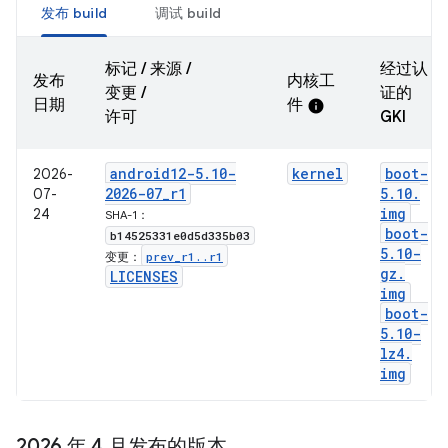
发布 build
调试 build
标记 / 来源 /
经过认
发布
内核工
变更 /
证的
日期
件
info
许可
GKI
android12-5
.
10-
kernel
boot-
2026-
2026-07
_
r1
5
.
10
.
07-
img
24
SHA-1：
boot-
b14525331e0d5d335b03
5
.
10-
prev
_
r1
.
.
r1
变更：
gz
.
LICENSES
img
boot-
5
.
10-
lz4
.
img
2026 年 4 月发布的版本