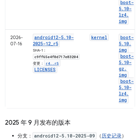
boot-
5
.
10-
lz4
.
img
android12-5
.
10-
kernel
boot-
2026-
2025-12
_
r5
5
.
10
.
07-16
img
SHA-1：
boot-
c9ff65e4f0d717e83204
5
.
10-
r4
.
.
r5
变更：
gz
.
LICENSES
img
boot-
5
.
10-
lz4
.
img
2025 年 9 月发布的版本
分支：
android12-5.10-2025-09
（
历史记录
）