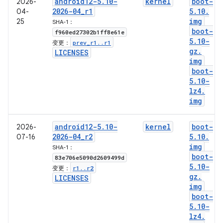
android12-5
.
10-
kernel
boot-
2026-
2026-04
_
r1
5
.
10
.
04-
img
25
SHA-1：
boot-
f960ed27302b1ff8e61e
5
.
10-
prev
_
r1
.
.
r1
变更：
gz
.
LICENSES
img
boot-
5
.
10-
lz4
.
img
android12-5
.
10-
kernel
boot-
2026-
2026-04
_
r2
5
.
10
.
07-16
img
SHA-1：
boot-
83e706e5090d2609499d
5
.
10-
r1
.
.
r2
变更：
gz
.
LICENSES
img
boot-
5
.
10-
lz4
.