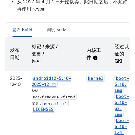
从 2027 年 4 月 1 日开始废弃。此日期之后，不允许
再使用 respin。
发布 build
调试 build
标记 / 来源 /
经过认
发布
内核工
变更 /
证的
日期
件
info
许可
GKI
android12-5
.
10-
kernel
boot-
2025-
2025-12
_
r1
5
.
10
.
12-10
img
SHA-1：
boot-
8ca7f39b1d8437f3795f
5
.
10-
prev
_
r1
.
.
r1
变更：
gz
.
LICENSES
img
boot-
5
.
10-
lz4
.