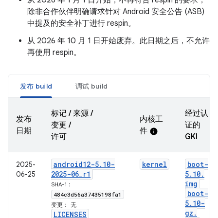
从 2026 年 1 月 1 日开始，不再符合 respin 的要求，
除非合作伙伴明确请求针对 Android 安全公告 (ASB)
中提及的安全补丁进行 respin。
从 2026 年 10 月 1 日开始废弃。此日期之后，不允许
再使用 respin。
发布 build
调试 build
标记 / 来源 /
经过认
发布
内核工
变更 /
证的
日期
件
info
许可
GKI
android12-5
.
10-
kernel
boot-
2025-
2025-06
_
r1
5
.
10
.
06-25
img
SHA-1：
boot-
484c3d56a37435198fa1
5
.
10-
变更：
无
gz
.
LICENSES