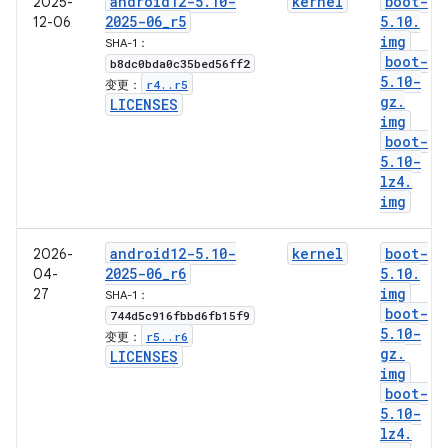
android12-5
.
10-
kernel
boot-
2025-
2025-06
_
r5
5
.
10
.
12-06
img
SHA-1：
boot-
b8dc0bda0c35bed56ff2
5
.
10-
r4
.
.
r5
变更：
gz
.
LICENSES
img
boot-
5
.
10-
lz4
.
img
android12-5
.
10-
kernel
boot-
2026-
2025-06
_
r6
5
.
10
.
04-
img
27
SHA-1：
boot-
744d5c916fbbd6fb15f9
5
.
10-
r5
.
.
r6
变更：
gz
.
LICENSES
img
boot-
5
.
10-
lz4
.