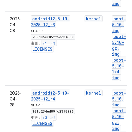
img
android12-5
.
10-
kernel
boot-
2026-
2025-12
_
r3
5
.
10
.
04-
img
08
SHA-1：
boot-
730d06ec05ff5dc34389
5
.
10-
r1
.
.
r3
变更：
gz
.
LICENSES
img
boot-
5
.
10-
lz4
.
img
android12-5
.
10-
kernel
boot-
2026-
2025-12
_
r4
5
.
10
.
04-
img
28
SHA-1：
boot-
101c234ed89fc2370996
5
.
10-
r3
.
.
r4
变更：
gz
.
LICENSES
img