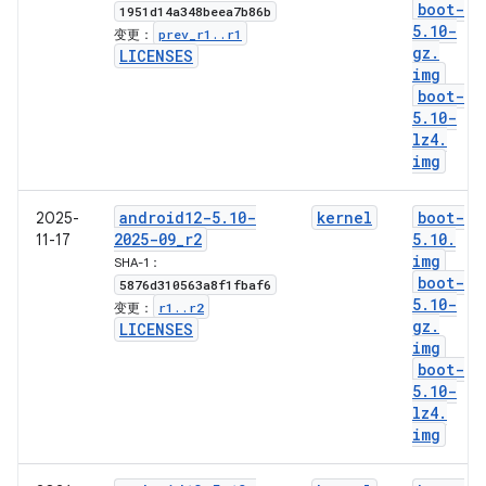
boot-
1951d14a348beea7b86b
5
.
10-
prev
_
r1
.
.
r1
变更：
gz
.
LICENSES
img
boot-
5
.
10-
lz4
.
img
android12-5
.
10-
kernel
boot-
2025-
2025-09
_
r2
5
.
10
.
11-17
img
SHA-1：
boot-
5876d310563a8f1fbaf6
5
.
10-
r1
.
.
r2
变更：
gz
.
LICENSES
img
boot-
5
.
10-
lz4
.
img