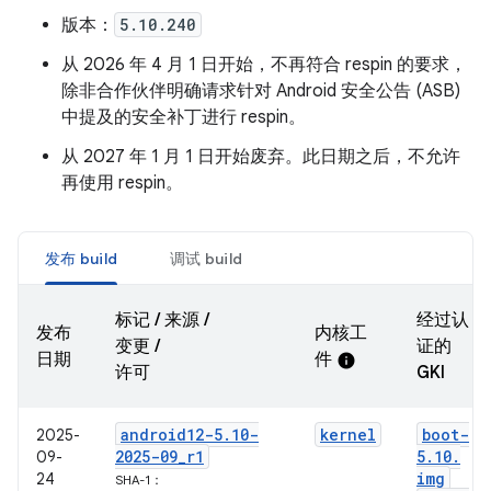
版本：
5.10.240
从 2026 年 4 月 1 日开始，不再符合 respin 的要求，
除非合作伙伴明确请求针对 Android 安全公告 (ASB)
中提及的安全补丁进行 respin。
从 2027 年 1 月 1 日开始废弃。此日期之后，不允许
再使用 respin。
发布 build
调试 build
标记 / 来源 /
经过认
发布
内核工
变更 /
证的
日期
件
info
许可
GKI
android12-5
.
10-
kernel
boot-
2025-
2025-09
_
r1
5
.
10
.
09-
img
24
SHA-1：