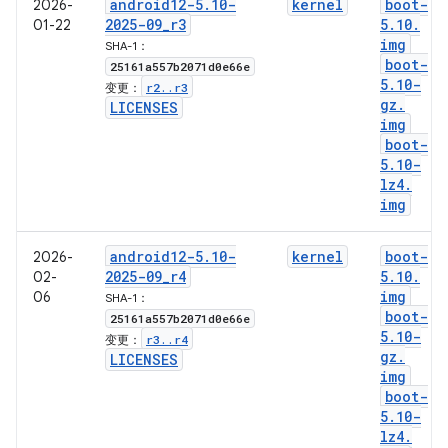
android12-5
.
10-
kernel
boot-
2026-
2025-09
_
r3
5
.
10
.
01-22
img
SHA-1：
boot-
25161a557b2071d0e66e
5
.
10-
r2
.
.
r3
变更：
gz
.
LICENSES
img
boot-
5
.
10-
lz4
.
img
android12-5
.
10-
kernel
boot-
2026-
2025-09
_
r4
5
.
10
.
02-
img
06
SHA-1：
boot-
25161a557b2071d0e66e
5
.
10-
r3
.
.
r4
变更：
gz
.
LICENSES
img
boot-
5
.
10-
lz4
.