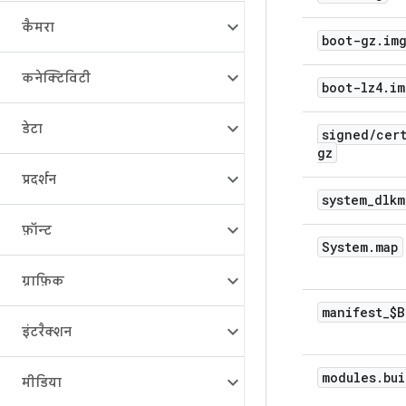
कैमरा
boot-gz
.
im
कनेक्टिविटी
boot-lz4
.
im
डेटा
signed
/
cer
gz
प्रदर्शन
system
_
dlkm
फ़ॉन्ट
System
.
map
ग्राफ़िक
manifest
_
$B
इंटरैक्शन
modules
.
bui
मीडिया