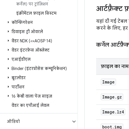
कर्नेल) पर ट्रांज़िशन
आर्टफ़ैक्ट
इंक्रीमेंटल फ़ाइल सिस्टम
यहां दी गई टेबल 
कॉन्फ़िगरेशन
करने के लिए, हर फ
डिवाइस ट्री ओवरले
वेंडर NDK (<=AOSP 14)
कर्नेल आर्टफ़ैक
वेंडर इंटरफ़ेस ऑब्जेक्ट
एआईडीएल
फ़ाइल का नाम
Binder (इंटरप्रोसेस कम्यूनिकेशन)
बूटलोडर
Image
पार्टीशन
16 केबी वाला पेज साइज़
Image
.
gz
वेंडर का एपीआई लेवल
Image
.
lz4
ऑडियो
boot
.
img