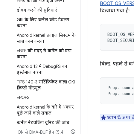
समय को ऑप्टिमाइज़ करना
BOOT_OS_VER
डीबग करने की सुविधाएं
दिखाया गया है:
GKI के लिए कर्नेल कोड डेवलप
करना
BOOT_OS_VE
Android kernel फ़ाइल सिस्टम के
BOOT_SECUR
साथ काम करना
e
BPF की मदद से कर्नेल को बड़ा
करना
बिल्ड, पहले से ब
Android 12 में Debug
FS का
इस्तेमाल करना
FIPS 140-3 सर्टिफ़िकेट वाला GKI
Prop: com.a
क्रिप्टो मॉड्यूल
EROFS
Android kernel के बारे में अक्सर
पूछे जाने वाले सवाल
ध्यान दें:
अगर वै
कर्नेल नेटवर्किंग यूनिट की जांच
ION से DMA-BUF हेप (5
.
4