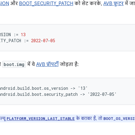
SION
और
BOOT_SECURITY_PATCH
को सेट करके,
AVB फ़ुटर
में ज
RSION
:=
13
ITY_PATCH
:=
2022
-
07
-
05
ने
boot.img
में ये
AVB प्रॉपर्टी
जोड़ता है:
ndroid.build.boot.os_version -> '13'

ल्यू
के बराबर है, तो
PLATFORM_VERSION_LAST_STABLE
BOOT_OS_VERSI