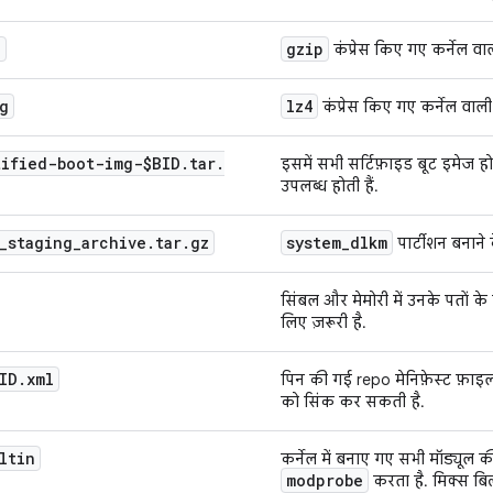
g
gzip
कंप्रेस किए गए कर्नेल वा
g
lz4
कंप्रेस किए गए कर्नेल वाली
tified-boot-img-$BID
.
tar
.
इसमें सभी सर्टिफ़ाइड बूट इमेज होती
उपलब्ध होती हैं.
_
staging
_
archive
.
tar
.
gz
system
_
dlkm
पार्टीशन बनाने 
सिंबल और मेमोरी में उनके पतों क
लिए ज़रूरी है.
ID
.
xml
पिन की गई repo मेनिफ़ेस्ट फ़ाइल
को सिंक कर सकती है.
ltin
कर्नेल में बनाए गए सभी मॉड्यूल 
modprobe
करता है. मिक्स बिल्