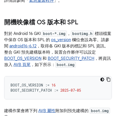
詳情請參閱「
緊急重製程序
」。
開機映像檔 OS 版本和 SPL
對於 Android 16 GKI
boot-*.img
，
bootimg.h
標頭檔案
中保存 OS 版本和 SPL 的
os_version
欄位會設為零。請參
閱
android16-6.12
，取得各 GKI 版本的標記和 SPL 資訊。
整合 GKI 預先建構版本時，裝置合作夥伴可以設定
BOOT_OS_VERSION
和
BOOT_SECURITY_PATCH
，將資訊
放入
AVB 頁尾
，如下所示：
boot.img
BOOT_OS_VERSION
:=
16
BOOT_SECURITY_PATCH
:=
2025
-
07
-
05
建構作業會將下列
AVB 屬性
附加到預先建構的
boot.img