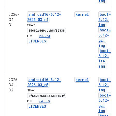
img
android16-6
.
12-
kernel
boot-
2026-
2026-03
_
r4
6
.
12
.
04-
img
01
SHA-1:
boot-
55682a6d9bccb8f32338
6
.
12-
r3
.
.
r4
Diff:
gz
.
LICENSES
img
boot-
6
.
12-
lz4
.
img
android16-6
.
12-
kernel
boot-
2026-
2026-03
_
r5
6
.
12
.
04-
img
02
SHA-1:
boot-
6f5b26e5ce034336154f
6
.
12-
r4
.
.
r5
Diff:
gz
.
LICENSES
img
boot-