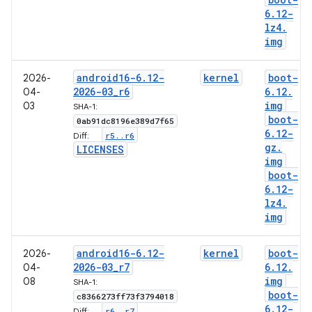
6
.
12-
lz4
.
img
android16-6
.
12-
kernel
boot-
2026-
2026-03
_
r6
6
.
12
.
04-
img
03
SHA-1:
boot-
0ab91dc8196e389d7f65
6
.
12-
r5
.
.
r6
Diff:
gz
.
LICENSES
img
boot-
6
.
12-
lz4
.
img
android16-6
.
12-
kernel
boot-
2026-
2026-03
_
r7
6
.
12
.
04-
img
08
SHA-1:
boot-
c8366273ff73f3794018
6
.
12-
r6
.
.
r7
Diff: