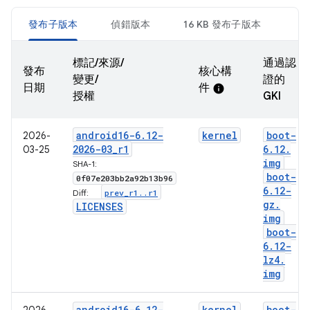
發布子版本
偵錯版本
16 KB 發布子版本
標記/來源/
通過認
發布
核心構
變更/
證的
日期
件
info
授權
GKI
android16-6
.
12-
kernel
boot-
2026-
2026-03
_
r1
6
.
12
.
03-25
img
SHA-1:
boot-
0f07e203bb2a92b13b96
6
.
12-
prev
_
r1
.
.
r1
Diff:
gz
.
LICENSES
img
boot-
6
.
12-
lz4
.
img
android16-6
.
12-
kernel
boot-