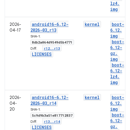
lz4
.
img
android16-6
.
12-
kernel
boot-
2026-
2026-03
_
r13
6
.
12
.
04-17
img
SHA-1:
boot-
8db2a064d9549d5b4771
6
.
12-
r12
.
.
r13
Diff:
gz
.
LICENSES
img
boot-
6
.
12-
lz4
.
img
android16-6
.
12-
kernel
boot-
2026-
2026-03
_
r14
6
.
12
.
04-
img
20
SHA-1:
boot-
5c9d9b3a51e817712837
6
.
12-
r13
.
.
r14
Diff:
gz
.
LICENSES