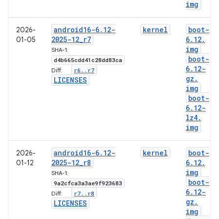
img
android16-6
.
12-
kernel
boot-
2026-
2025-12
_
r7
6
.
12
.
01-05
img
SHA-1:
boot-
d4b665cdd41c28dd83ca
6
.
12-
r6
.
.
r7
Diff:
gz
.
LICENSES
img
boot-
6
.
12-
lz4
.
img
android16-6
.
12-
kernel
boot-
2026-
2025-12
_
r8
6
.
12
.
01-12
img
SHA-1:
boot-
9a2cfca3a3ae9f923683
6
.
12-
r7
.
.
r8
Diff:
gz
.
LICENSES
img