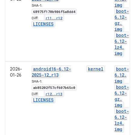
img
SHA-1:
boot-
68975f170b906f5a8dd4
6
.
12-
r11
.
.
r12
Diff:
gz
.
LICENSES
img
boot-
6
.
12-
lz4
.
img
android16-6
.
12-
kernel
boot-
2026-
2025-12
_
r13
6
.
12
.
01-26
img
SHA-1:
boot-
ab85202f57cf607b65c0
6
.
12-
r12
.
.
r13
Diff:
gz
.
LICENSES
img
boot-
6
.
12-
lz4
.
img