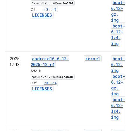
boot-
1cec532ddb42eac6a194
6
.
12-
r2
.
.
r3
Diff:
gz
.
LICENSES
img
boot-
6
.
12-
lz4
.
img
android16-6
.
12-
kernel
boot-
2025-
2025-12
_
r4
6
.
12
.
12-18
img
SHA-1:
boot-
9d28e2e87840c4373b4b
6
.
12-
r3
.
.
r4
Diff:
gz
.
LICENSES
img
boot-
6
.
12-
lz4
.
img