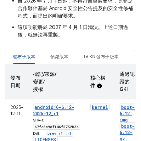
自 2026 年 7 月 1 日起，不再符合重製要求，除非是
合作夥伴基於 Android 安全性公告提及的安全性修補
程式，而提出的明確要求。
這項功能將於 2027 年 4 月 1 日淘汰。上述日期過
後，就無法再重製。
發布子版本
偵錯版本
16 KB 發布子版本
標記/來源/
通過認
發布
核心構
變更/
證的
日期
件
info
授權
GKI
android16-6
.
12-
kernel
boot-
2025-
2025-12
_
r1
6
.
12
.
12-11
img
SHA-1:
boot-
67fe3c9df146f5752b3c
6
.
12-
prev
_
r1
.
.
r1
Diff:
gz
.
LICENSES