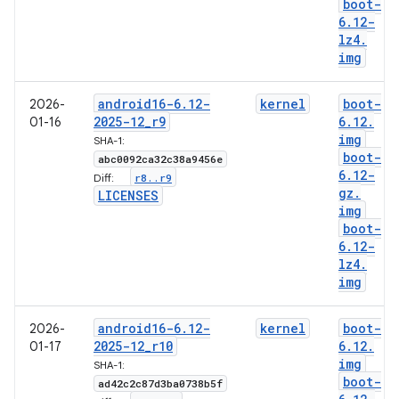
boot-
6
.
12-
lz4
.
img
android16-6
.
12-
kernel
boot-
2026-
2025-12
_
r9
6
.
12
.
01-16
img
SHA-1:
boot-
abc0092ca32c38a9456e
6
.
12-
r8
.
.
r9
Diff:
gz
.
LICENSES
img
boot-
6
.
12-
lz4
.
img
android16-6
.
12-
kernel
boot-
2026-
2025-12
_
r10
6
.
12
.
01-17
img
SHA-1:
boot-
ad42c2c87d3ba0738b5f