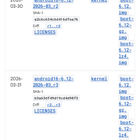
2026-
2026-03
_
r2
6
.
12
.
03-30
img
SHA-1:
boot-
a2c6c634c6d416dfea76
6
.
12-
r1
.
.
r2
Diff:
gz
.
LICENSES
img
boot-
6
.
12-
lz4
.
img
android16-6
.
12-
kernel
boot-
2026-
2026-03
_
r3
6
.
12
.
03-31
img
SHA-1:
boot-
b3a63df49d19cd4d98f3
6
.
12-
r2
.
.
r3
Diff:
gz
.
LICENSES
img
boot-
6
.
12-
lz4
.