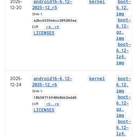
android16-6
.
12-
kernel
boot-
2025-
2025-12
_
r5
6
.
12
.
12-20
img
SHA-1:
boot-
a2bc6533e6cc289203ea
6
.
12-
r4
.
.
r5
Diff:
gz
.
LICENSES
img
boot-
6
.
12-
lz4
.
img
android16-6
.
12-
kernel
boot-
2025-
2025-12
_
r6
6
.
12
.
12-24
img
SHA-1:
boot-
18b5071694060bb2edd0
6
.
12-
r5
.
.
r6
Diff:
gz
.
LICENSES
img
boot-
6
.
12-
lz4
.