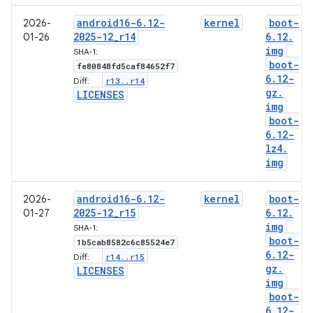
android16-6
.
12-
kernel
boot-
2026-
2025-12
_
r14
6
.
12
.
01-26
img
SHA-1:
boot-
fe80848fd5caf84652f7
6
.
12-
r13
.
.
r14
Diff:
gz
.
LICENSES
img
boot-
6
.
12-
lz4
.
img
android16-6
.
12-
kernel
boot-
2026-
2025-12
_
r15
6
.
12
.
01-27
img
SHA-1:
boot-
1b5cab8582c6c85524e7
6
.
12-
r14
.
.
r15
Diff:
gz
.
LICENSES
img
boot-
6
.
12-