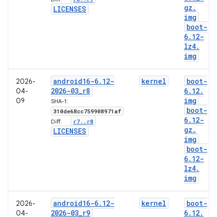
gz
.
LICENSES
img
boot-
6
.
12-
lz4
.
img
android16-6
.
12-
kernel
boot-
2026-
2026-03
_
r8
6
.
12
.
04-
img
09
SHA-1:
boot-
310de68cc759908971af
6
.
12-
r7
.
.
r8
Diff:
gz
.
LICENSES
img
boot-
6
.
12-
lz4
.
img
android16-6
.
12-
kernel
boot-
2026-
2026-03
_
r9
6
.
12
.
04-