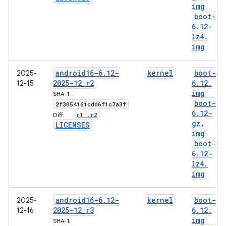
img
boot-
6
.
12-
lz4
.
img
android16-6
.
12-
kernel
boot-
2025-
2025-12
_
r2
6
.
12
.
12-15
img
SHA-1:
boot-
2f3054161cdd6f1c7a3f
6
.
12-
r1
.
.
r2
Diff:
gz
.
LICENSES
img
boot-
6
.
12-
lz4
.
img
android16-6
.
12-
kernel
boot-
2025-
2025-12
_
r3
6
.
12
.
12-16
img
SHA-1: