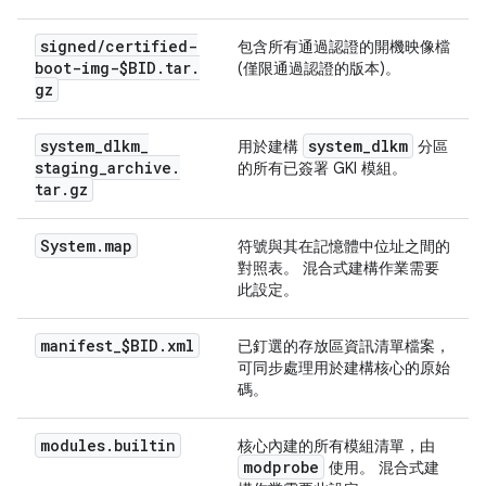
signed
/
certified-
包含所有通過認證的開機映像檔
boot-img-$BID
.
tar
.
(僅限通過認證的版本)。
gz
system
_
dlkm
_
system
_
dlkm
用於建構
分區
staging
_
archive
.
的所有已簽署 GKI 模組。
tar
.
gz
System
.
map
符號與其在記憶體中位址之間的
對照表。 混合式建構作業需要
此設定。
manifest
_
$BID
.
xml
已釘選的存放區資訊清單檔案，
可同步處理用於建構核心的原始
碼。
modules
.
builtin
核心內建的所有模組清單，由
modprobe
使用。 混合式建