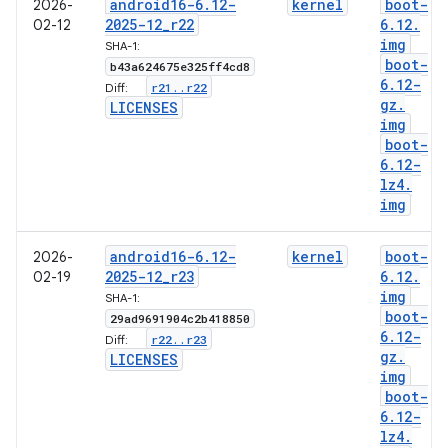
android16-6
.
12-
kernel
boot-
2026-
2025-12
_
r22
6
.
12
.
02-12
img
SHA-1:
boot-
b43a624675e325ff4cd8
6
.
12-
r21
.
.
r22
Diff:
gz
.
LICENSES
img
boot-
6
.
12-
lz4
.
img
android16-6
.
12-
kernel
boot-
2026-
2025-12
_
r23
6
.
12
.
02-19
img
SHA-1:
boot-
29ad9691904c2b418850
6
.
12-
r22
.
.
r23
Diff:
gz
.
LICENSES
img
boot-
6
.
12-
lz4
.