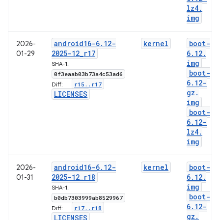
lz4
.
img
android16-6
.
12-
kernel
boot-
2026-
2025-12
_
r17
6
.
12
.
01-29
img
SHA-1:
boot-
0f3eaab03b73a4c53ad6
6
.
12-
r15
.
.
r17
Diff:
gz
.
LICENSES
img
boot-
6
.
12-
lz4
.
img
android16-6
.
12-
kernel
boot-
2026-
2025-12
_
r18
6
.
12
.
01-31
img
SHA-1:
boot-
b0db7303999ab8529967
6
.
12-
r17
.
.
r18
Diff:
gz
.
LICENSES