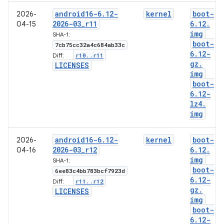
android16-6
.
12-
kernel
boot-
2026-
2026-03
_
r11
6
.
12
.
04-15
img
SHA-1:
boot-
7cb75cc32a4c684ab33c
6
.
12-
r10
.
.
r11
Diff:
gz
.
LICENSES
img
boot-
6
.
12-
lz4
.
img
android16-6
.
12-
kernel
boot-
2026-
2026-03
_
r12
6
.
12
.
04-16
img
SHA-1:
boot-
6ee83c4bb783bcf7923d
6
.
12-
r11
.
.
r12
Diff:
gz
.
LICENSES
img
boot-
6
.
12-