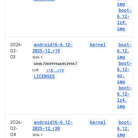
img
boot-
6
.
12-
lz4
.
img
android16-6
.
12-
kernel
boot-
2026-
2025-12
_
r19
6
.
12
.
02-
img
03
SHA-1:
boot-
b0db7303999ab8529967
6
.
12-
r18
.
.
r19
Diff:
gz
.
LICENSES
img
boot-
6
.
12-
lz4
.
img
android16-6
.
12-
kernel
boot-
2026-
2025-12
_
r20
6
.
12
.
02-
img
04
SHA-1: