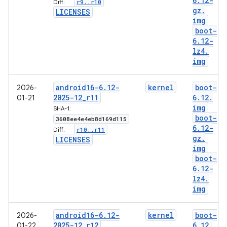
6
.
12-
r9
.
.
r10
Diff:
gz
.
LICENSES
img
boot-
6
.
12-
lz4
.
img
android16-6
.
12-
kernel
boot-
2026-
2025-12
_
r11
6
.
12
.
01-21
img
SHA-1:
boot-
3608ee4e4eb8d169d115
6
.
12-
r10
.
.
r11
Diff:
gz
.
LICENSES
img
boot-
6
.
12-
lz4
.
img
android16-6
.
12-
kernel
boot-
2026-
2025-12
_
r12
6
.
12
.
01-22