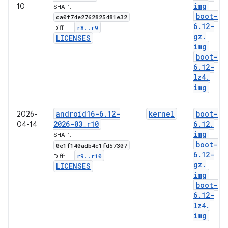
img
10
SHA-1:
boot-
ca0f74e2762825481e32
6
.
12-
r8
.
.
r9
Diff:
gz
.
LICENSES
img
boot-
6
.
12-
lz4
.
img
android16-6
.
12-
kernel
boot-
2026-
2026-03
_
r10
6
.
12
.
04-14
img
SHA-1:
boot-
0e1f140adb4c1fd57307
6
.
12-
r9
.
.
r10
Diff:
gz
.
LICENSES
img
boot-
6
.
12-
lz4
.
img