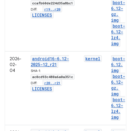
boot-
ccafb60de224d35a8bc1
6
.
12-
r19
.
.
r20
Diff:
gz
.
LICENSES
img
boot-
6
.
12-
lz4
.
img
android16-6
.
12-
kernel
boot-
2026-
2025-12
_
r21
6
.
12
.
02-
img
04
SHA-1:
boot-
ac0cd93c480a6a0a351c
6
.
12-
r20
.
.
r21
Diff:
gz
.
LICENSES
img
boot-
6
.
12-
lz4
.
img