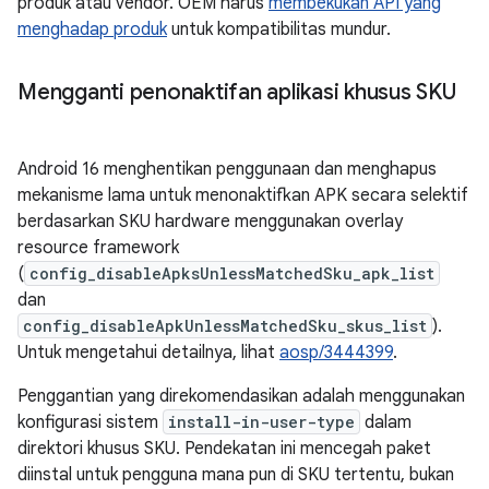
produk atau vendor. OEM harus
membekukan API yang
menghadap produk
untuk kompatibilitas mundur.
Mengganti penonaktifan aplikasi khusus SKU
Android 16 menghentikan penggunaan dan menghapus
mekanisme lama untuk menonaktifkan APK secara selektif
berdasarkan SKU hardware menggunakan overlay
resource framework
(
config_disableApksUnlessMatchedSku_apk_list
dan
config_disableApkUnlessMatchedSku_skus_list
).
Untuk mengetahui detailnya, lihat
aosp/3444399
.
Penggantian yang direkomendasikan adalah menggunakan
konfigurasi sistem
install-in-user-type
dalam
direktori khusus SKU. Pendekatan ini mencegah paket
diinstal untuk pengguna mana pun di SKU tertentu, bukan