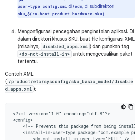
di
, di subdirektori
user-type config.xml
/odm
.
sku_$(ro.boot.product.hardware.sku)
Mengonfigurasi pencegahan penginstalan aplikasi. Di
dalam direktori khusus SKU, buat file konfigurasi XML
(misalnya,
disabled_apps.xml
) dan gunakan tag
<do-not-install-in>
untuk mengecualikan paket
tertentu.
Contoh XML
(
/product/etc/sysconfig/sku_basic_model/disable
d_apps.xml
):
<?xml
version="1.0"
encoding="utf-8"?>

<!--
Prevents
this
package
from
being
installe
<install-in-user-type
package="com.example.pre
<do-not-install-in
user-type="FULL"