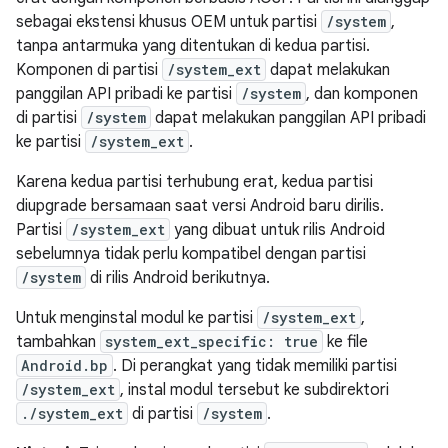
sebagai ekstensi khusus OEM untuk partisi
/system
,
tanpa antarmuka yang ditentukan di kedua partisi.
Komponen di partisi
/system_ext
dapat melakukan
panggilan API pribadi ke partisi
/system
, dan komponen
di partisi
/system
dapat melakukan panggilan API pribadi
ke partisi
/system_ext
.
Karena kedua partisi terhubung erat, kedua partisi
diupgrade bersamaan saat versi Android baru dirilis.
Partisi
/system_ext
yang dibuat untuk rilis Android
sebelumnya tidak perlu kompatibel dengan partisi
/system
di rilis Android berikutnya.
Untuk menginstal modul ke partisi
/system_ext
,
tambahkan
system_ext_specific: true
ke file
Android.bp
. Di perangkat yang tidak memiliki partisi
/system_ext
, instal modul tersebut ke subdirektori
./system_ext
di partisi
/system
.