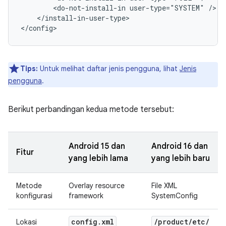
<do-not-install-in
user-type="SYSTEM"
</install-in-user-type>

Tips:
Untuk melihat daftar jenis pengguna, lihat
Jenis
pengguna
.
Berikut perbandingan kedua metode tersebut:
Android 15 dan
Android 16 dan
Fitur
yang lebih lama
yang lebih baru
Metode
Overlay resource
File XML
konfigurasi
framework
SystemConfig
config
.
xml
/
product
/
etc
/
Lokasi