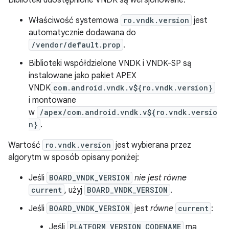
Biblioteki udostępnione VNDK są wersjonowane:
Właściwość systemowa
ro.vndk.version
jest
automatycznie dodawana do
/vendor/default.prop
.
Biblioteki współdzielone VNDK i VNDK-SP są
instalowane jako pakiet APEX
VNDK
com.android.vndk.v${ro.vndk.version}
i montowane
w
/apex/com.android.vndk.v${ro.vndk.versio
n}
.
Wartość
ro.vndk.version
jest wybierana przez
algorytm w sposób opisany poniżej:
Jeśli
BOARD_VNDK_VERSION
nie jest równe
current
, użyj
BOARD_VNDK_VERSION
.
Jeśli
BOARD_VNDK_VERSION
jest
równe
current
:
Jeśli
PLATFORM_VERSION_CODENAME
ma