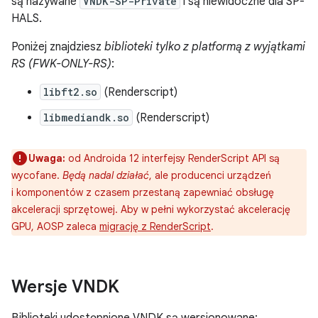
są nazywane
VNDK-SP-Private
i są niewidoczne dla SP-
HALS.
Poniżej znajdziesz
biblioteki tylko z platformą z wyjątkami
RS (FWK-ONLY-RS)
:
libft2.so
(Renderscript)
libmediandk.so
(Renderscript)
Uwaga:
od Androida 12 interfejsy RenderScript API są
wycofane.
Będą nadal działać
, ale producenci urządzeń
i komponentów z czasem przestaną zapewniać obsługę
akceleracji sprzętowej. Aby w pełni wykorzystać akcelerację
GPU, AOSP zaleca
migrację z RenderScript
.
Wersje VNDK