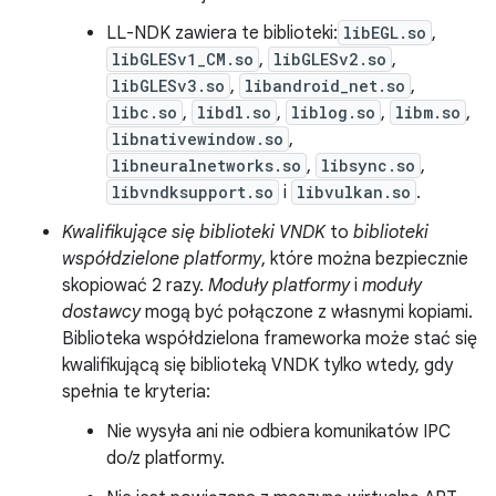
LL-NDK zawiera te biblioteki:
libEGL.so
,
libGLESv1_CM.so
,
libGLESv2.so
,
libGLESv3.so
,
libandroid_net.so
,
libc.so
,
libdl.so
,
liblog.so
,
libm.so
,
libnativewindow.so
,
libneuralnetworks.so
,
libsync.so
,
libvndksupport.so
i
libvulkan.so
.
Kwalifikujące się biblioteki VNDK
to
biblioteki
współdzielone platformy
, które można bezpiecznie
skopiować 2 razy.
Moduły platformy
i
moduły
dostawcy
mogą być połączone z własnymi kopiami.
Biblioteka współdzielona frameworka może stać się
kwalifikującą się biblioteką VNDK tylko wtedy, gdy
spełnia te kryteria:
Nie wysyła ani nie odbiera komunikatów IPC
do/z platformy.