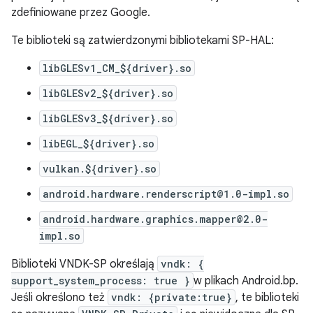
zdefiniowane przez Google.
Te biblioteki są zatwierdzonymi bibliotekami SP-HAL:
libGLESv1_CM_${driver}.so
libGLESv2_${driver}.so
libGLESv3_${driver}.so
libEGL_${driver}.so
vulkan.${driver}.so
android.hardware.renderscript@1.0-impl.so
android.hardware.graphics.mapper@2.0-
impl.so
Biblioteki VNDK-SP określają
vndk: {
support_system_process: true }
w plikach Android.bp.
Jeśli określono też
vndk: {private:true}
, te biblioteki