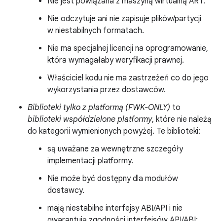
Nie jest powiązana z maszyną wirtualną ART.
Nie odczytuje ani nie zapisuje plików/partycji
w niestabilnych formatach.
Nie ma specjalnej licencji na oprogramowanie,
która wymagałaby weryfikacji prawnej.
Właściciel kodu nie ma zastrzeżeń co do jego
wykorzystania przez dostawców.
Biblioteki tylko z platformą (FWK-ONLY)
to
biblioteki współdzielone platformy
, które nie należą
do kategorii wymienionych powyżej. Te biblioteki:
są uważane za wewnętrzne szczegóły
implementacji platformy.
Nie może być dostępny dla modułów
dostawcy.
mają niestabilne interfejsy ABI/API i nie
gwarantują zgodności interfejsów API/ABI;