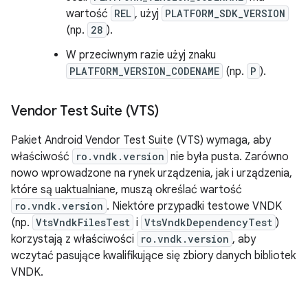
wartość
REL
, użyj
PLATFORM_SDK_VERSION
(np.
28
).
W przeciwnym razie użyj znaku
PLATFORM_VERSION_CODENAME
(np.
P
).
Vendor Test Suite (VTS)
Pakiet Android Vendor Test Suite (VTS) wymaga, aby
właściwość
ro.vndk.version
nie była pusta. Zarówno
nowo wprowadzone na rynek urządzenia, jak i urządzenia,
które są uaktualniane, muszą określać wartość
ro.vndk.version
. Niektóre przypadki testowe VNDK
(np.
VtsVndkFilesTest
i
VtsVndkDependencyTest
)
korzystają z właściwości
ro.vndk.version
, aby
wczytać pasujące kwalifikujące się zbiory danych bibliotek
VNDK.