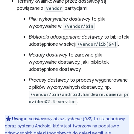
Terminy kwalifikowane przez
dostawcę
są
powiązane z
vendor
partycjami:
Pliki wykonywalne dostawcy
to pliki
wykonywalne w
/vendor/bin
Biblioteki udostępnione dostawcy
to biblioteki
udostępnione w sekcji
/vendor/lib[64]
.
Moduły dostawcy
to zarówno pliki
wykonywalne dostawcy, jak i biblioteki
udostępnione dostawcy.
Procesy dostawcy
to procesy wygenerowane
z plików wykonywalnych dostawcy, np.
/vendor/bin/android.hardware.camera.pr
ovider@2.4-service
.
Uwaga:
podstawowy obraz systemu (GSI)
to standardowy
obraz systemu Android, który jest tworzony na podstawie
odpowiednich gałęzi (podobnych do gałęzi wersji, ale