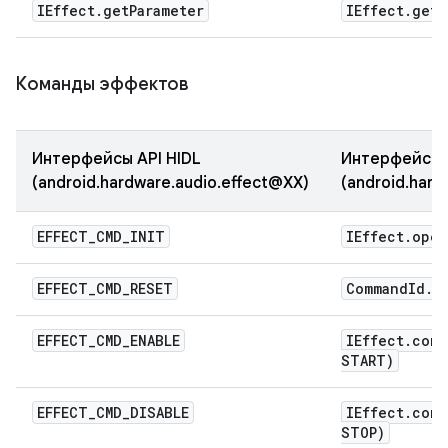
IEffect
.
get
Parameter
IEffect
.
get
P
Команды эффектов
Интерфейсы API HIDL
Интерфейсы A
(android.hardware.audio.effect@XX)
(android.hard
EFFECT
_
CMD
_
INIT
IEffect
.
open
EFFECT
_
CMD
_
RESET
Command
Id
.
R
EFFECT
_
CMD
_
ENABLE
IEffect
.
comm
START)
EFFECT
_
CMD
_
DISABLE
IEffect
.
comm
STOP)