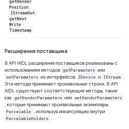
get
Render
Position
IStream
Out
.
get
Next
Write
Timestamp
Расширения поставщика
В API HIDL расширения поставщиков реализованы с
использованием методов
getParameters
или
setParameters
из интерфейсов
IDevice
и
IStream
.
Эти методы принимают произвольные строки. В API
AIDL существуют соответствующие методы, такие
как
getVendorParameters
или
setVendorParameters
, которые принимают произвольные экземпляры
Parcelable
, используя инкапсуляцию внутри
ParcelableHolders
.