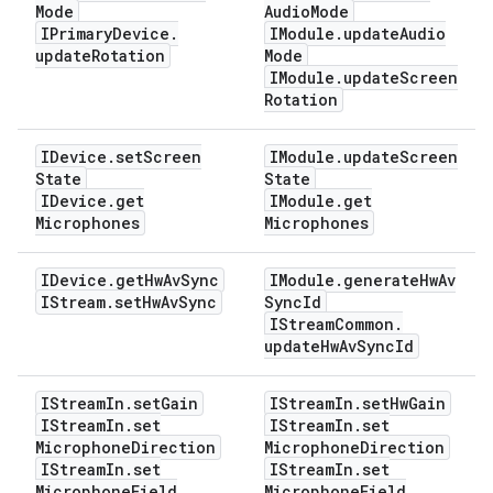
Mode
Audio
Mode
IPrimary
Device
.
IModule
.
update
Audio
update
Rotation
Mode
IModule
.
update
Screen
Rotation
IDevice
.
set
Screen
IModule
.
update
Screen
State
State
IDevice
.
get
IModule
.
get
Microphones
Microphones
IDevice
.
get
Hw
Av
Sync
IModule
.
generate
Hw
Av
IStream
.
set
Hw
Av
Sync
Sync
Id
IStream
Common
.
update
Hw
Av
Sync
Id
IStream
In
.
set
Gain
IStream
In
.
set
Hw
Gain
IStream
In
.
set
IStream
In
.
set
Microphone
Direction
Microphone
Direction
IStream
In
.
set
IStream
In
.
set
Microphone
Field
Microphone
Field