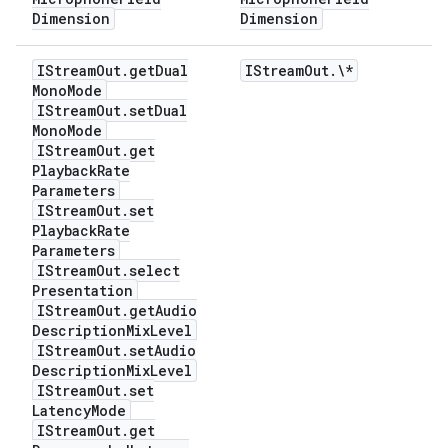
Dimension
Dimension
IStream
Out
.
get
Dual
IStream
Out
.
\*
Mono
Mode
IStream
Out
.
set
Dual
Mono
Mode
IStream
Out
.
get
Playback
Rate
Parameters
IStream
Out
.
set
Playback
Rate
Parameters
IStream
Out
.
select
Presentation
IStream
Out
.
get
Audio
Description
Mix
Level
IStream
Out
.
set
Audio
Description
Mix
Level
IStream
Out
.
set
Latency
Mode
IStream
Out
.
get