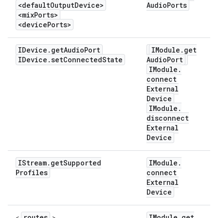
<default
Output
Device>
Audio
Ports
<mix
Ports>
<device
Ports>
IDevice
.
get
Audio
Port
IModule
.
get
IDevice
.
set
Connected
State
Audio
Port
IModule
.
connect
External
Device
IModule
.
disconnect
External
Device
IStream
.
get
Supported
IModule
.
Profiles
connect
External
Device
routes
IModule
.
get
<
>