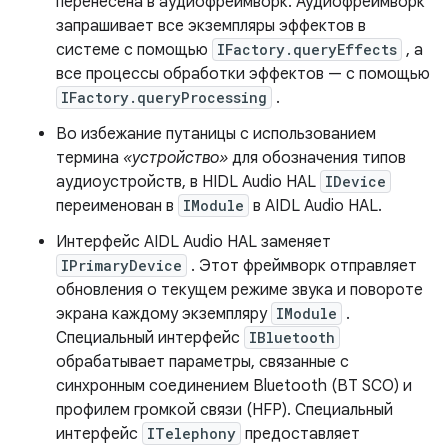
перенесена в аудиофреймворк. Аудиофреймворк
запрашивает все экземпляры эффектов в
системе с помощью
IFactory.queryEffects
, а
все процессы обработки эффектов — с помощью
IFactory.queryProcessing
.
Во избежание путаницы с использованием
термина
«устройство»
для обозначения типов
аудиоустройств, в HIDL Audio HAL
IDevice
переименован в
IModule
в AIDL Audio HAL.
Интерфейс AIDL Audio HAL заменяет
IPrimaryDevice
. Этот фреймворк отправляет
обновления о текущем режиме звука и повороте
экрана каждому экземпляру
IModule
.
Специальный интерфейс
IBluetooth
обрабатывает параметры, связанные с
синхронным соединением Bluetooth (BT SCO) и
профилем громкой связи (HFP). Специальный
интерфейс
ITelephony
предоставляет