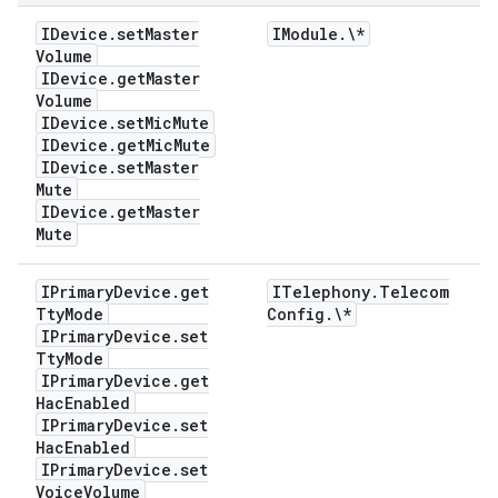
IDevice
.
set
Master
IModule
.
\*
Volume
IDevice
.
get
Master
Volume
IDevice
.
set
Mic
Mute
IDevice
.
get
Mic
Mute
IDevice
.
set
Master
Mute
IDevice
.
get
Master
Mute
IPrimary
Device
.
get
ITelephony
.
Telecom
Tty
Mode
Config
.
\*
IPrimary
Device
.
set
Tty
Mode
IPrimary
Device
.
get
Hac
Enabled
IPrimary
Device
.
set
Hac
Enabled
IPrimary
Device
.
set
Voice
Volume