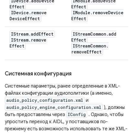
IDevice
.
add
Device
IModule
.
add
Device
Effect
Effect
IDevice
.
remove
IModule
.
remove
Device
Device
Effect
Effect
IStream
.
add
Effect
IStream
Common
.
add
IStream
.
remove
Effect
Effect
IStream
Common
.
remove
Effect
Системная конфигурация
Системные параметры, ранее определенные в XML-
файлах конфигурации аудиополитики (а именно,
audio_policy_configuration.xml
и
audio_policy_engine_configuration.xml
), должны
быть предоставлены через
IConfig
. Однако, чтобы
упростить переход к AIDL, у поставщиков по-
прежнему есть возможность использовать те же XML-