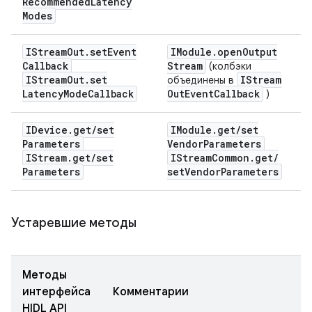
Recommended
Latency
Modes
IStream
Out
.
set
Event
IModule
.
open
Output
Callback
Stream
(колбэки
IStream
Out
.
set
IStream
объединены в
Latency
Mode
Callback
Out
Event
Callback
)
IDevice
.
get
/
set
IModule
.
get
/
set
Parameters
Vendor
Parameters
IStream
.
get
/
set
IStream
Common
.
get
/
Parameters
set
Vendor
Parameters
Устаревшие методы
Методы
интерфейса
Комментарии
HIDL API