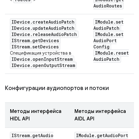
Audio
Routes
IDevice
.
create
Audio
Patch
IModule
.
set
IDevice
.
update
Audio
Patch
Audio
Patch
IDevice
.
release
Audio
Patch
IModule
.
set
IStream
.
get
Devices
Audio
Port
IStream
.
set
Devices
Config
IModule
.
reset
Спецификация устройства в
IDevice
.
open
Input
Stream
Audio
Patch
IDevice
.
open
Output
Stream
Конфигурации аудиопортов и потоки
Методы интерфейса
Методы интерфейса
HIDL API
AIDL API
IStream
.
get
Audio
IModule
.
get
Audio
Port