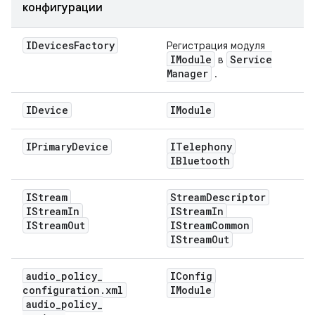
конфигурации
IDevices
Factory
Регистрация модуля
IModule
Service
в
Manager
.
IDevice
IModule
IPrimary
Device
ITelephony
IBluetooth
IStream
Stream
Descriptor
IStream
In
IStream
In
IStream
Out
IStream
Common
IStream
Out
audio
_
policy
_
IConfig
configuration
.
xml
IModule
audio
_
policy
_