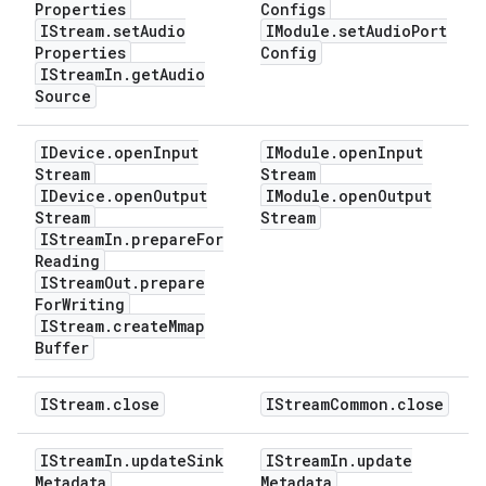
Properties
Configs
IStream
.
set
Audio
IModule
.
set
Audio
Port
Properties
Config
IStream
In
.
get
Audio
Source
IDevice
.
open
Input
IModule
.
open
Input
Stream
Stream
IDevice
.
open
Output
IModule
.
open
Output
Stream
Stream
IStream
In
.
prepare
For
Reading
IStream
Out
.
prepare
For
Writing
IStream
.
create
Mmap
Buffer
IStream
.
close
IStream
Common
.
close
IStream
In
.
update
Sink
IStream
In
.
update
Metadata
Metadata