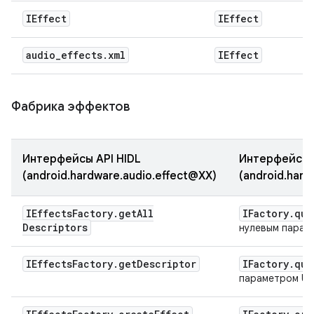
IEffect
IEffect
audio
_
effects
.
xml
IEffect
Фабрика эффектов
Интерфейсы API HIDL
Интерфейсы A
(android.hardware.audio.effect@XX)
(android.hard
IEffects
Factory
.
get
All
IFactory
.
que
Descriptors
нулевым парам
IEffects
Factory
.
get
Descriptor
IFactory
.
que
параметром UU