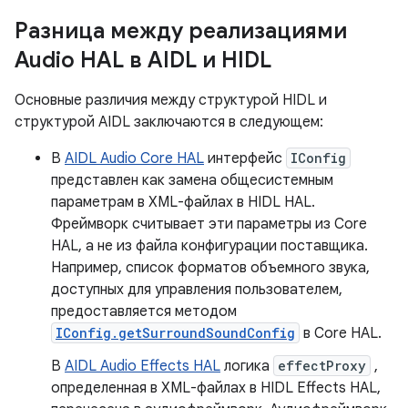
Разница между реализациями
Audio HAL в AIDL и HIDL
Основные различия между структурой HIDL и
структурой AIDL заключаются в следующем:
В
AIDL Audio Core HAL
интерфейс
IConfig
представлен как замена общесистемным
параметрам в XML-файлах в HIDL HAL.
Фреймворк считывает эти параметры из Core
HAL, а не из файла конфигурации поставщика.
Например, список форматов объемного звука,
доступных для управления пользователем,
предоставляется методом
IConfig.getSurroundSoundConfig
в Core HAL.
В
AIDL Audio Effects HAL
логика
effectProxy
,
определенная в XML-файлах в HIDL Effects HAL,