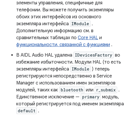
элементы управления, специфичные для
телефонии. Вы можете получить экземпляры
обоих этих интерфейсов из основного
экземпляра интерфейса
IModule
.
Дополнительную информацию см. в
сравнительных таблицах по
Core HAL
и
функциональности, связанной с функциями
.
В AIDL Audio HAL удалена
IDevicesFactory
во
избежание избыточности. Модули HAL (то есть
экземпляры интерфейса
IModule
) теперь
регистрируются непосредственно в Service
Manager с использованием имен экземпляров
модулей, таких как
bluetooth
или
r_submix
.
Единственное исключение —
primary
модуль,
который регистрируется под именем экземпляра
default
.