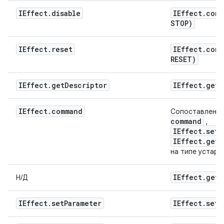
IEffect
.
disable
IEffect
.
comm
STOP)
IEffect
.
reset
IEffect
.
comm
RESET)
IEffect
.
get
Descriptor
IEffect
.
get
D
IEffect
.
command
Сопоставлени
command
,
IEffect
.
set
P
IEffect
.
get
P
на типе устаре
IEffect
.
get
S
Н/Д
IEffect
.
set
Parameter
IEffect
.
set
P