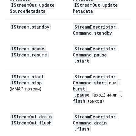
IStream
Out
.
update
IStream
Out
.
update
Source
Metadata
Metadata
IStream
.
standby
Stream
Descriptor
.
Command
.
standby
IStream
.
pause
Stream
Descriptor
.
IStream
.
resume
Command
.
pause
.
start
IStream
.
start
Stream
Descriptor
.
IStream
.
stop
Command
.
start
.
или
burst
(MMAP-потоки)
.
pause
.
(вход) и/или
flush
(выход)
IStream
Out
.
drain
Stream
Descriptor
.
IStream
Out
.
flush
Command
.
drain
.
flush