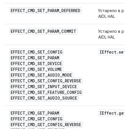
EFFECT
_
CMD
_
SET
_
PARAM
_
DEFERRED
Устарело в раз
AIDL HAL
EFFECT
_
CMD
_
SET
_
PARAM
_
COMMIT
Устарело в раз
AIDL HAL
EFFECT
_
CMD
_
SET
_
CONFIG
IEffect
.
set
P
EFFECT
_
CMD
_
SET
_
PARAM
EFFECT
_
CMD
_
SET
_
DEVICE
EFFECT
_
CMD
_
SET
_
VOLUME
EFFECT
_
CMD
_
SET
_
AUDIO
_
MODE
EFFECT
_
CMD
_
SET
_
CONFIG
_
REVERSE
EFFECT
_
CMD
_
SET
_
INPUT
_
DEVICE
EFFECT
_
CMD
_
SET
_
FEATURE
_
CONFIG
EFFECT
_
CMD
_
SET
_
AUDIO
_
SOURCE
EFFECT
_
CMD
_
GET
_
PARAM
IEffect
.
get
P
EFFECT
_
CMD
_
GET
_
CONFIG
EFFECT
_
CMD
_
GET
_
CONFIG
_
REVERSE