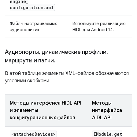
engine
_
configuration
.
xml
Файлы настраиваемых
Используйте реализацию
аудиополитик
HIDL для Android 14.
Аудиопорты
,
динамические профили
,
маршруты и патчи
.
В этой таблице элементы XML-файлов обозначаются
угловыми скобками.
Методы интерфейса HIDL API
Методы
и элементы
интерфейса
конфигурационных файлов
AIDL API
<attached
Devices>
IModule
.
get