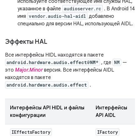
используйте соответствующее имя службы HAL,
указанное в файле
audioserver.rc
. В Android 14
имя
vendor.audio-hal-aidl
добавлено
специально для версии HAL, использующей AIDL.
Эффекты HAL
Все интерфейсы HIDL находятся в пакете
android.hardware.audio.effect@NM*
, где
NM
—
это
Major.Minor
версия. Все интерфейсы AIDL
находятся в пакете
android.hardware.audio.effect
.
Интерфейсы API HIDL и файлы
Интерфейсы
конфигурации
API AIDL
IEffects
Factory
IFactory