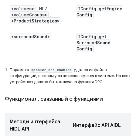
<volumes>
IConfig
.
get
Engine
, ИЛИ
<volume
Groups>
Config
,
<Product
Strategies>
<surround
Sound>
IConfig
.
get
Surround
Sound
Config
Параметр
удален из файла
speaker_drc_enabled
конфигурации, поскольку он не используется в системе. На всех
устройствах должна быть включена функция DRC.
Функционал
,
связанный с функциями
Методы интерфейса
Интерфейс API AIDL
HIDL API