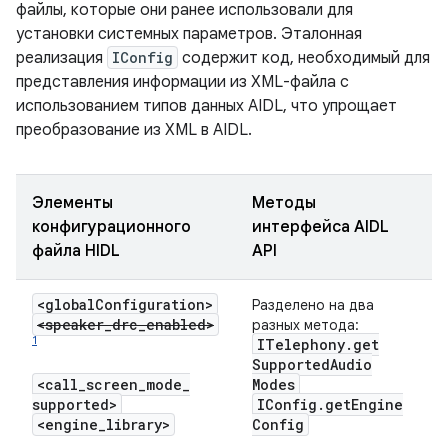
файлы, которые они ранее использовали для
установки системных параметров. Эталонная
реализация
IConfig
содержит код, необходимый для
представления информации из XML-файла с
использованием типов данных AIDL, что упрощает
преобразование из XML в AIDL.
Элементы
Методы
конфигурационного
интерфейса AIDL
файла HIDL
API
<global
Configuration>
Разделено на два
<speaker_drc_enabled>
разных метода:
1
ITelephony
.
get
Supported
Audio
<call
_
screen
_
mode
_
Modes
supported>
IConfig
.
get
Engine
<engine
_
library>
Config