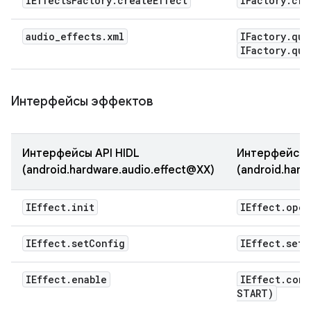
IEffects
Factory
.
create
Effect
IFactory
.
cre
audio
_
effects
.
xml
IFactory
.
que
IFactory
.
que
Интерфейсы эффектов
Интерфейсы API HIDL
Интерфейсы A
(android.hardware.audio.effect@XX)
(android.hard
IEffect
.
init
IEffect
.
open
IEffect
.
set
Config
IEffect
.
set
P
IEffect
.
enable
IEffect
.
comm
START)