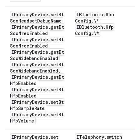
IPrimary
Device
.
set
Bt
IBluetooth
.
Sco
Sco
Headset
Debug
Name
Config
.
\*
IPrimary
Device
.
get
Bt
IBluetooth
.
Hfp
Sco
Nrec
Enabled
Config
.
\*
IPrimary
Device
.
set
Bt
Sco
Nrec
Enabled
IPrimary
Device
.
get
Bt
Sco
Wideband
Enabled
IPrimary
Device
.
set
Bt
Sco
Wideband
Enabled
,
IPrimary
Device
.
get
Bt
Hfp
Enabled
IPrimary
Device
.
set
Bt
Hfp
Enabled
IPrimary
Device
.
set
Bt
Hfp
Sample
Rate
IPrimary
Device
.
set
Bt
Hfp
Volume
IPrimary
Device
.
set
ITelephony
.
switch