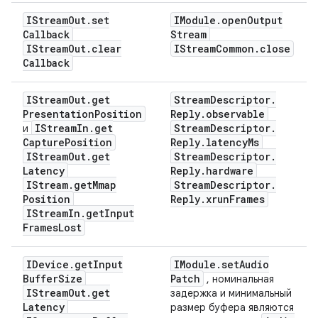
IStream
Out
.
set
IModule
.
open
Output
Callback
Stream
IStream
Out
.
clear
IStream
Common
.
close
Callback
IStream
Out
.
get
Stream
Descriptor
.
Presentation
Position
Reply
.
observable
IStream
In
.
get
Stream
Descriptor
.
и
Capture
Position
Reply
.
latency
Ms
IStream
Out
.
get
Stream
Descriptor
.
Latency
Reply
.
hardware
IStream
.
get
Mmap
Stream
Descriptor
.
Position
Reply
.
xrun
Frames
IStream
In
.
get
Input
Frames
Lost
IDevice
.
get
Input
IModule
.
set
Audio
Buffer
Size
Patch
, номинальная
IStream
Out
.
get
задержка и минимальный
Latency
размер буфера являются