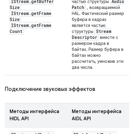
IStream
.
get
Buffer
Audio
частью структуры
Size
Patch
, возвращаемой
IStream
.
get
Frame
HAL. Фактический размер
Size
буфера в кадрах
IStream
.
get
Frame
является частью
Count
Stream
структуры
Descriptor
вместе с
размером кадра в
байтах. Размер буфера в
байтах можно
рассчитать, умножив эти
два числа.
Подключение звуковых эффектов
Методы интерфейса
Методы интерфейса
HIDL API
AIDL API