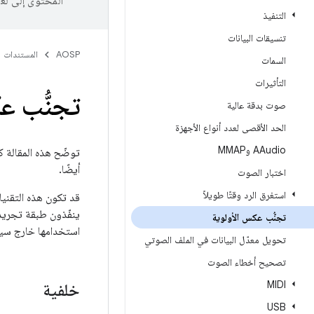
المحتوى إلى لغ
التنفيذ
تنسيقات البيانات
AOSP
المستندات
السمات
التأثيرات
تجنُّب ع
صوت بدقة عالية
الحد الأقصى لعدد أنواع الأجهزة
AAudio وMMAP
أيضًا.
اختبار الصوت
استغرق الرد وقتًا طويلاً
قد تكون هذه التقنيا
ينفّذون طبقة تجريد 
تجنُّب عكس الأولوية
استخدامها خارج سياق
تحويل معدّل البيانات في الملف الصوتي
تصحيح أخطاء الصوت
MIDI
خلفية
USB