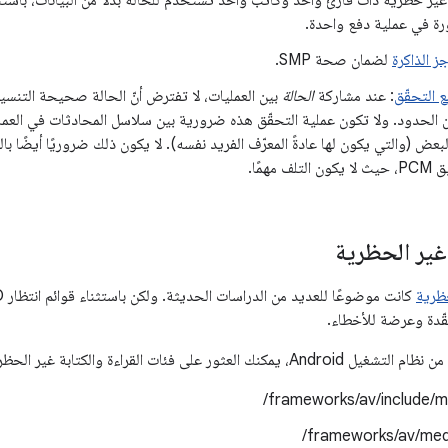
نتظار FIFO غير حظرية ذات قارئ واحد وكاتب واحد تُستخدَم للحالة بدلاً من البيانات، با
ورة في عملية دفع واحدة.
ز الذاكرة
لضمان صحة SMP.
ع التحقّق
: عند مشاركة
الحالة
بين العمليات، لا تفترض أنّ الحالة صحيحة التنسيق.
الحدود. ولا تكون عملية التحقّق هذه ضرورية بين سلاسل المحادثات في العملية
بعض (والتي يكون لها عادةً المعرّف الفريد نفسه). لا يكون ذلك ضروريًا أيضًا با
 مهمًا.
غير الحظرية
حظرية
معقّدة وعرضة للأخطاء.
frameworks/av/include/me
frameworks/av/media