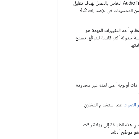
تتم إعادة تصميم بنية خادم الصوت Android AudioFlinger وتنفيذ برنامج AudioTrack/AudioRecord الخاص بالعميل بهدف تقليل
وقت الاستجابة. بدأ هذا العمل في الإصدار 4.1 من نظام التشغيل Android، واستمر مع إجراء المزيد من التحسينات في الإصدارات 4.2
ظام. أحد التغييرات المهمة هو
ت باستخدام سياسة جدولة أكثر قابلية للتوقّع. يسمح
دتها.
ذات أولوية أعلى لمدة غير محدودة
.
ر الصوت
عند استخدام المخازن
دي هذه الطريقة إلى زيادة وقت
هو موضّح أدناه.