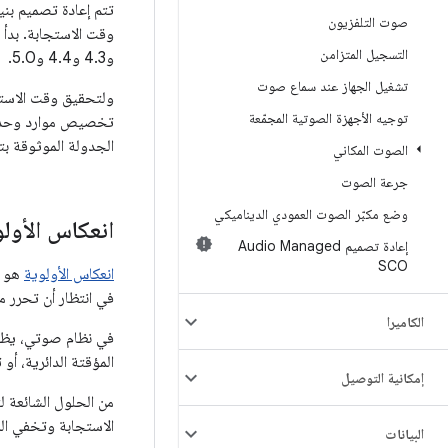
صوت التلفزيون
التسجيل المتزامن
و4.3 و4.4 و5.0.
تشغيل الجهاز عند سماع صوت
ولتحقيق وقت الاستجا
توجيه الأجهزة الصوتية المجمّعة
الجدولة الموثوقة بت
الصوت المكاني
جرعة الصوت
وضع مكبّر الصوت العمودي الديناميكي
انعكاس الأولو
إعادة تصميم Audio Managed
SCO
انعكاس الأولوية
هو و
في انتظار أن تحرر م
الكاميرا
في نظام صوتي، يظهر
المؤقتة الدائرية، أو 
إمكانية التوصيل
من الحلول الشائعة ل
الاستجابة وتخفي المش
البيانات