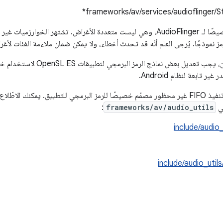
frameworks/av/services/audioflinger/S
وقد تم تصميمها خصيصًا لـ AudioFlinger، وهي ليست متعددة الأغراض. تشتهر ا
مز نموذجًا. يُرجى العلم أنّه قد تحدث أخطاء، ولا يمكن ضمان ملاءمة الفئات لأغ
بالنسبة إلى المطوّرين، يجب تعديل 
 تابعة لنظام Android.
لقد نشرنا مثالاً على تنفيذ FIFO غير محظور مصمّم خصيصًا للرمز البرمجي للتطبيق. يمكن
سي
frameworks/av/audio_utils
:
include/audio_
include/audio_util