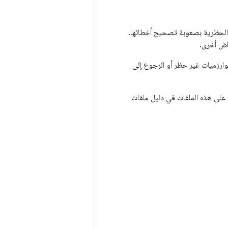
لخوارزميات غير الحظرية بصعوبة تصحيح أخطائها.
راض أخرى.
بعض نماذج الرمز البرمجي لتطبيقات OpenSL ES لاستخدام خوارزميات غير حظر أو الرجوع إلى
ك الاطّلاع على هذه الملفات في دليل ملفات