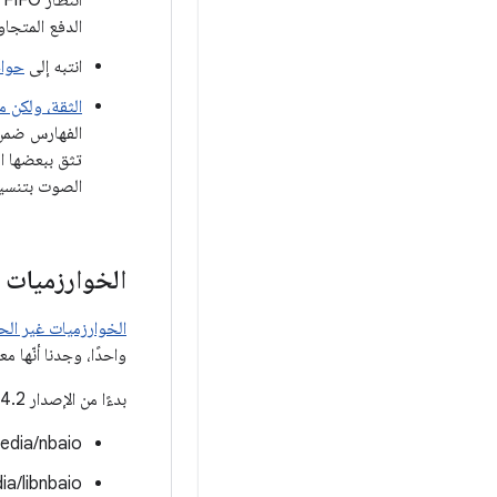
ا
الدفع المتجا
انتبه إلى
حواج
الثقة، ولكن م
الفهارس ضمن 
تثق ببعضها ال
الصوت بتنسيق PCM، حيث لا يكون التلف
الخوارزميات 
الخوارزميات غير ال
واحدًا، وجدنا أنّها 
بدءًا من الإصدار 4.2 من نظام التشغيل Android، يمكنك العثور على فئات القراءة والكتابة غير الحظرية والمفردة في المواقع التالية:
dia/nbaio/
/libnbaio/