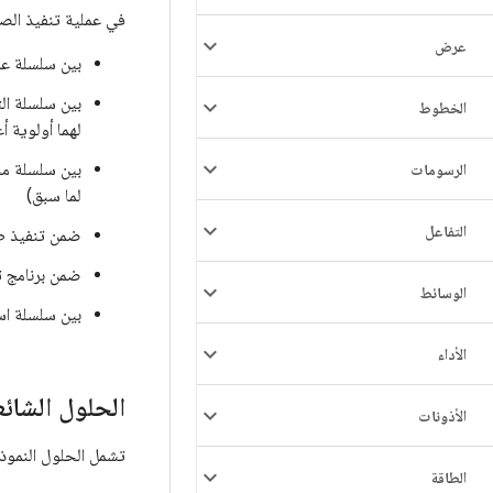
في عملية تنفيذ الصوت على Android، من المرجّح حدوث انعكاس الأولوية في هذه الم
عرض
بين سلسلة عمليا
الخطوط
لهما أولوية أ
الرسومات
لما سبق)
التفاعل
ضمن تنفيذ طبقة تجريد الأجهزة (L
ضمن برنامج ت
الوسائط
بين سلسلة استدعاء AudioTrack أو AudioRecord وسلاسل تطبي
الأداء
الحلول الشائع
الأذونات
تشمل الحلول النموذج
الطاقة