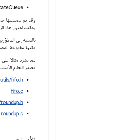
tateQueue*
يمكنك اعتبار هذا الر
مكتبة مفتوحة المصدر غير
مصدر النظام الأسا
utils/fifo.h
fifo.c
s/roundup.h
roundup.c