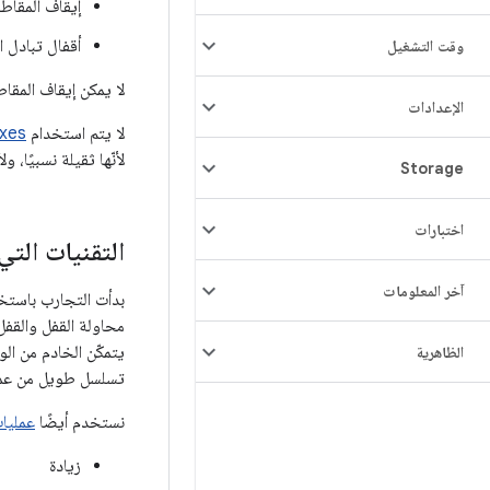
إيقاف المقاط
أقفال تبادل ا
وقت التشغيل
لا يمكن إيقاف المقاطعات في مساحة مستخدم x
الإعدادات
لا يتم استخدام
xes
لأنّها ثقيلة نسبيًا، 
Storage
اختبارات
التقنيات التي يس
آخر المعلومات
بدأت التجارب باستخد
محاولة القفل والقفل
يتمكّن الخادم من الو
الظاهرية
تسلسل طويل من عمليا
نستخدم أيضًا
عمليا
زيادة