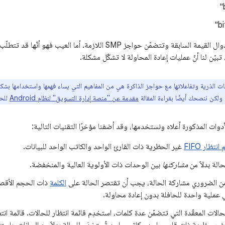
bi
تعرض جميع هذه الدوال القيمة السابقة وتتضمّن حواجز SMP اللازمة. أ
تبيّن لنا أنّ عمليات إعادة المحاولة لا تشكّل مشكلة.
يات الذرية وتفاعلاتها مع حواجز الذاكرة هي من المفاهيم التي يساء فهمها واستخدامها بش
ولكن ننصحك أيضًا بقراءة المقالة
مقدمة عن "منصة إدارة التسويق" لنظام Android
للحص
أدوات المذكورة أعلاه ونستخدمها، وقد أضفنا مؤخرًا التقنيات التالية:
انتظار FIFO
غير الحظرية ذات القارئ الواحد والكاتب الواحد للبيانات.
الة بدلاً من
مشاركتها
بين الوحدات ذات الأولوية العالية والمنخفضة.
ن الضروري مشاركة الحالة، يجب أن تقتصر الحالة على
الكلمة
ذات الحجم الأقصى
عملية واحدة للحافلة بدون إعادة محاولة.
لحالات المعقّدة التي تتضمّن عدة كلمات، استخدِم قائمة انتظار للحالات. قائمة ا