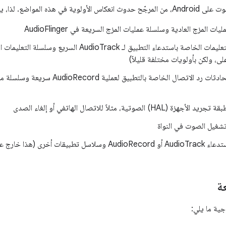
واضع. لذا، يجب التركيز على ما يلي:
ت المزج العادية وسلسلة عمليات المزج السريعة في AudioFlinger
بين سلسلة التعليمات الخاصة باستدعاء التطبيق لـ oTrack
على، ولكن بأولويات مختلفة قليلاً)
بين سلسلة محادثات رد الاتصال الخاصة بالت
HA) الصوتية، مثلاً للاتصال الهاتفي أو إلغاء الصدى
شغيل الصوت في النواة
قات أخرى (هذا خارج عن سيطرتنا)
ة
ية ما يلي: