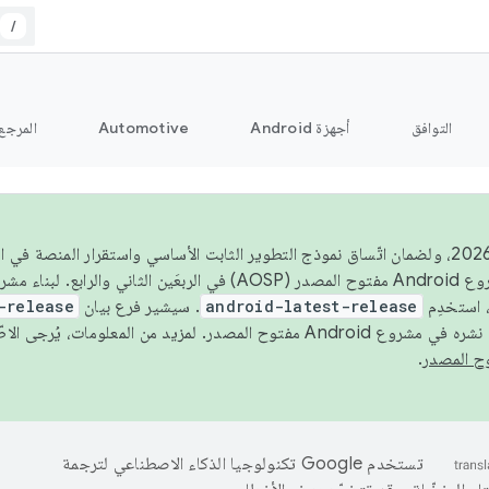
/
التوافق
أجهزة Android
Automotive
المرجع
اعتبارًا من عام 2026، ولضمان اتّساق نموذج التطوير الثابت الأساسي واستقرار المنصة
 استخدِم
android-latest-release
. سيشير فرع بيان
-release
ح المصدر. لمزيد من المعلومات، يُرجى الاطّلاع على
.
تستخدم Google تكنولوجيا الذكاء الاصطناعي لترجمة