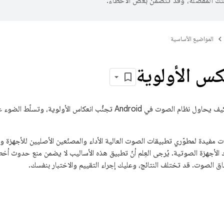
تك المفضّلة، وقد تتضمّن بعض الأخطاء.
المواضيع الأساسية
كس الأولوية
توضّح هذه المقالة كيف يحاول نظام الصوت في Android تجنُّب انعكاس 
ت مفيدة لمطوّري تطبيقات الصوت العالية الأداء والمصنّعين الأصليين للأجهزة و
الأجهزة الصوتية. يُرجى العِلم أنّ تطبيق هذه الأساليب لا يضمن منع حدوث أخطاء
 الصوت. قد تختلف النتائج، وعليك إجراء التقييم والاختبار بنفسك.