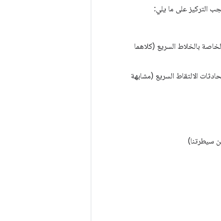
Audi السريع وسلسلة التعليمات الخاصة بالخلاط السريع (كلاهما
طبيق لعملية AudioRecord سريعة وسلسلة محادثات الالتقاط السريع (مشابهة