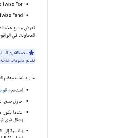
bitwise "or"
twise "and"
المحاولة. في الواقع، 
ملاحظة:
إنّ العمل
تقديم معلومات شاملة، 
ما زلنا نملك معظم ال
استخدِم
قوائم 
حاوِل
نسخ
الح
عندما يكون م
بشكل ذري في 
بالنسبة إلى ا