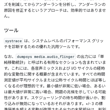
ズを削減してからアンダーランを分析し、アンダーランの
原因を修正するというアプローチは、効率的ではありませ
ん。
ツール
systrace
は、システムレベルのパフォーマンス グリッ
チを診断するための優れた汎用ツールです。
なお、
dumpsys media.audio_flinger
の出力には「単
純移動統計」と呼ばれる有用なセクションも含まれていま
す。これには、各音声ミックスおよび I/O サイクルの経時
的な変動性に関する概要が含まれています。すべての時間
測定値が平均サイクルまたは公称サイクル時間とほぼ等し
くなるのが理想的です。最小値が非常に低い場合、あるい
は最大値が非常に高い場合、問題の兆候を示している可能
性があります。スケジューリングの待ち時間が長いか、割
り込みが無効になっているおそれがあります。+/- 3 の標
準偏差を超える変動が強調される出力の末尾部分は、判別