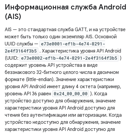
Информационная служба Android
(AIS)
AIS — это стандартная служба GATT, и на устройстве
может быть только один экземпляр AIS. Основной
UUID службы —
e73e0001-ef1b-4e74-8291-
2e4f3164f3b5
. Характеристика уровня API Android
(UUID:
e73e0002-ef1b-4e74-8291-2e4f3164f3b5
)
содержит уровень API устройства в виде
беззнакового 32-битного целого числа в двоичном
формате (little-endian). Значение характеристики
уровня API Android имеет длину 4 октета (например,
уровень API 36 равен
0x24_00_00_00
). Когда
устройство доступно для обнаружения, значение
характеристики уровня API Android доступно для
чтения без аутентификации или авторизации. Когда
устройство недоступно для обнаружения, значение
характеристики уровня API Android доступно для