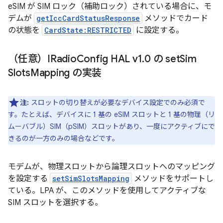
eSIM が SIM ロック（補助ロック）されている場合に、モ
デムが
getIccCardStatusResponse
メソッドでカード
の状態を
CardState:RESTRICTED
に設定する。
（任意）IRadio
Config HAL v1
.
0 の set
Sim
Slots
Mapping の実装
注:
スロットの切り替えが必要なデバイス設定でのみ必須で
す。たとえば、デバイスに 1 基の eSIM スロットと 1 基の物理（リ
ムーバブル）SIM（pSIM）スロットがあり、一度にアクティブにで
きるのが一方のみの場合などです。
モデムが、物理スロットから論理スロットへのマッピング
を設定する
setSimSlotsMapping
メソッドをサポートし
ている。LPA が、このメソッドを使用してアクティブな
SIM スロットを選択する。