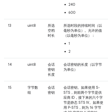
240
600
13
uint8
所选
所选时段的持续时间（以
空档
毫秒为单位）。允许的值
时长
（以毫秒为单位）：
1
2
14
uint8
会话
会话密钥的长度（以字节
密钥
为单位）
长度
15
字节数
会话
会话密钥。如果使用 S-
组
密钥
STS，则前两个字节是供
应商 ID，接下来的六个字
节是静态 STS IV。如果使
用 P-STS，则为 16 字节