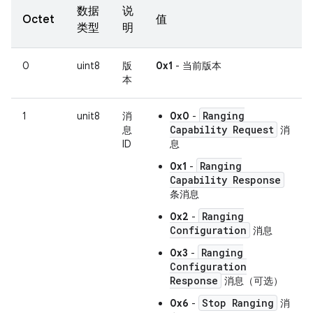
数据
说
Octet
值
类型
明
0
uint8
版
0x1
- 当前版本
本
Ranging
1
unit8
消
0x0
-
Capability Request
息
消
ID
息
Ranging
0x1
-
Capability Response
条消息
Ranging
0x2
-
Configuration
消息
Ranging
0x3
-
Configuration
Response
消息（可选）
Stop Ranging
0x6
-
消