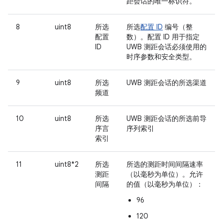
距会话的唯一标识符。
8
uint8
所选
所选
配置 ID
编号（整
配置
数）。配置 ID 用于指定
ID
UWB 测距会话必须使用的
时序参数和安全类型。
9
uint8
所选
UWB 测距会话的所选渠道
频道
10
uint8
所选
UWB 测距会话的所选前导
序言
序列索引
索引
11
uint8*2
所选
所选的测距时间间隔速率
测距
（以毫秒为单位）。允许
间隔
的值（以毫秒为单位）：
96
120