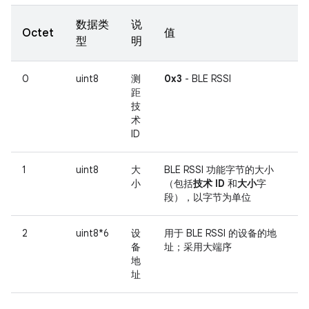
数据类
说
Octet
值
型
明
0
uint8
测
0x3
- BLE RSSI
距
技
术
ID
1
uint8
大
BLE RSSI 功能字节的大小
小
（包括
技术 ID
和
大小
字
段），以字节为单位
2
uint8*6
设
用于 BLE RSSI 的设备的地
备
址；采用大端序
地
址