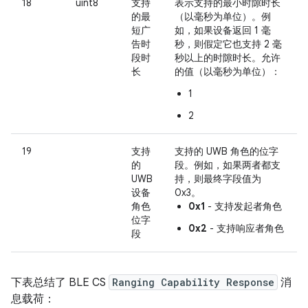
18
uint8
支持
表示支持的最小时隙时长
的最
（以毫秒为单位）。例
短广
如，如果设备返回 1 毫
告时
秒，则假定它也支持 2 毫
段时
秒以上的时隙时长。允许
长
的值（以毫秒为单位）：
1
2
19
支持
支持的 UWB 角色的位字
的
段。例如，如果两者都支
UWB
持，则最终字段值为
设备
0x3。
角色
0x1
- 支持发起者角色
位字
0x2
- 支持响应者角色
段
下表总结了 BLE CS
Ranging Capability Response
消
息载荷：