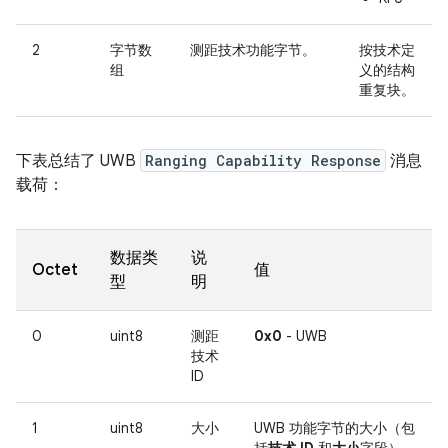
2
字节数
测距技术功能字节。
按技术定
组
义的结构
重复块。
下表总结了 UWB
Ranging Capability Response
消息
载荷：
数据类
说
Octet
值
型
明
0
uint8
测距
0x0
- UWB
技术
ID
1
uint8
大小
UWB 功能字节的大小（包
括
技术 ID
和
大小
字段），