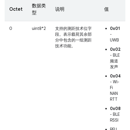
数据类
Octet
说明
值
型
0
uint8*2
支持的测距技术位字
0x01
段。表示载荷其余部
-
分中包含的一组测距
UWB
技术功能。
0x02
- BLE
频道
发声
0x04
- Wi-
Fi
NAN
RTT
0x08
- BLE
RSSI
RFU