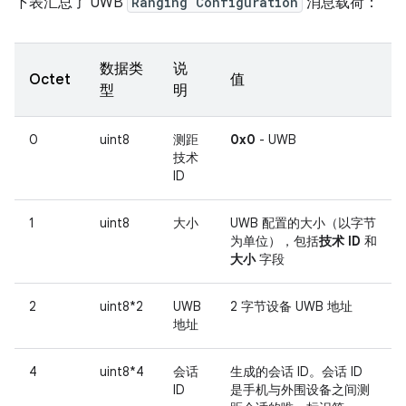
下表汇总了 UWB
Ranging Configuration
消息载荷：
数据类
说
Octet
值
型
明
0
uint8
测距
0x0
- UWB
技术
ID
1
uint8
大小
UWB 配置的大小（以字节
为单位），包括
技术 ID
和
大小
字段
2
uint8*2
UWB
2 字节设备 UWB 地址
地址
4
uint8*4
会话
生成的会话 ID。会话 ID
ID
是手机与外围设备之间测