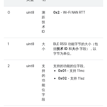
0
uint8
测
0x2
- Wi-Fi NAN RTT
距
技
术
ID
1
uint8
大
BLE RSSI 功能字节的大小（包
小
括
技术 ID
和
大小
字段），以
字节为单位。
2
uint8
支
支持的功能的位字段。
持
0x01
- 支持 11mc
的
0x02
- 支持 11az
功
能
位
字
段