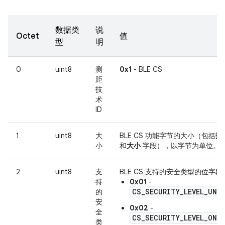
数据类
说
Octet
值
型
明
0
uint8
测
0x1
- BLE CS
距
技
术
ID
1
uint8
大
BLE CS 功能字节的大小（包括
技术
小
和
大小
字段），以字节为单位。
2
uint8
支
BLE CS 支持的安全类型的位字段
持
0x01
-
CS_SECURITY_LEVEL_UNK
的
安
0x02
-
全
CS_SECURITY_LEVEL_ONE
类