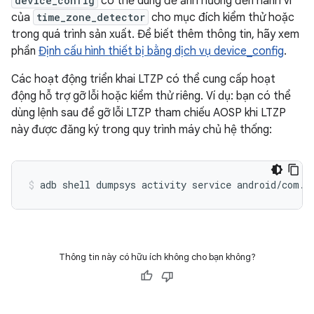
device_config
có thể dùng để ảnh hưởng đến hành vi
của
time_zone_detector
cho mục đích kiểm thử hoặc
trong quá trình sản xuất. Để biết thêm thông tin, hãy xem
phần
Định cấu hình thiết bị bằng dịch vụ device_config
.
Các hoạt động triển khai LTZP có thể cung cấp hoạt
động hỗ trợ gỡ lỗi hoặc kiểm thử riêng. Ví dụ: bạn có thể
dùng lệnh sau để gỡ lỗi LTZP tham chiếu AOSP khi LTZP
này được đăng ký trong quy trình máy chủ hệ thống:
adb
shell
dumpsys
activity
service
android/com.a
Thông tin này có hữu ích không cho bạn không?