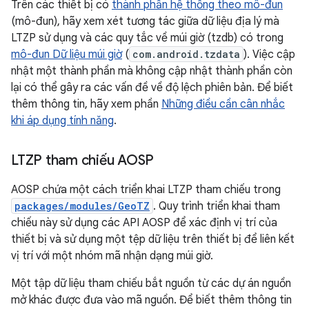
Trên các thiết bị có
thành phần hệ thống theo mô-đun
(mô-đun), hãy xem xét tương tác giữa dữ liệu địa lý mà
LTZP sử dụng và các quy tắc về múi giờ (tzdb) có trong
mô-đun Dữ liệu múi giờ
(
com.android.tzdata
). Việc cập
nhật một thành phần mà không cập nhật thành phần còn
lại có thể gây ra các vấn đề về độ lệch phiên bản. Để biết
thêm thông tin, hãy xem phần
Những điều cần cân nhắc
khi áp dụng tính năng
.
LTZP tham chiếu AOSP
AOSP chứa một cách triển khai LTZP tham chiếu trong
packages/modules/GeoTZ
. Quy trình triển khai tham
chiếu này sử dụng các API AOSP để xác định vị trí của
thiết bị và sử dụng một tệp dữ liệu trên thiết bị để liên kết
vị trí với một nhóm mã nhận dạng múi giờ.
Một tập dữ liệu tham chiếu bắt nguồn từ các dự án nguồn
mở khác được đưa vào mã nguồn. Để biết thêm thông tin