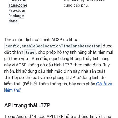
thể tìm thấy dịch vụ nhà
Time
Zone
cung cấp phụ.
Provider
Package
Name
Theo mặc định, cấu hình AOSP có khoá
config_enableGeolocationTimeZoneDetection
được
đặt thành
true
, cho phép hỗ trợ tính năng phát hiện múi
giờ theo vị trí. Ban đầu, người dùng không thấy tính năng
này vì AOSP không có cấu hình LTZP theo mặc định. Tuy
nhiên, khi sử dụng cấu hình mặc định này, nhà sản xuất
thiết bị có thể bật và mô phỏng LTZP từ dòng lệnh để
kiểm thử. (Để biết thêm thông tin, hãy xem phần
Gỡ lỗi và
kiểm thử
)
API trạng thái LTZP
Trong Android 14, các API LTZP hỗ trợ thông tin về trạng