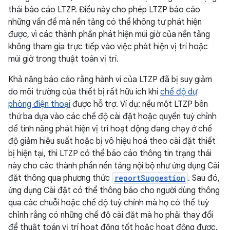
thái báo cáo LTZP. Điều này cho phép LTZP báo cáo
những vấn đề mà nền tảng có thể không tự phát hiện
được, vì các thành phần phát hiện múi giờ của nền tảng
không tham gia trực tiếp vào việc phát hiện vị trí hoặc
múi giờ trong thuật toán vị trí.
Khả năng báo cáo rằng hành vi của LTZP đã bị suy giảm
do môi trường của thiết bị rất hữu ích khi
chế độ dự
phòng điện thoại
được hỗ trợ. Ví dụ: nếu một LTZP bên
thứ ba dựa vào các chế độ cài đặt hoặc quyền tuỳ chỉnh
để tính năng phát hiện vị trí hoạt động đang chạy ở chế
độ giảm hiệu suất hoặc bị vô hiệu hoá theo cài đặt thiết
bị hiện tại, thì LTZP có thể báo cáo thông tin trạng thái
này cho các thành phần nền tảng nội bộ như ứng dụng Cài
đặt thông qua phương thức
reportSuggestion
. Sau đó,
ứng dụng Cài đặt có thể thông báo cho người dùng thông
qua các chuỗi hoặc chế độ tuỳ chỉnh mà họ có thể tuỳ
chỉnh rằng có những chế độ cài đặt mà họ phải thay đổi
để thuật toán vị trí hoạt động tốt hoặc hoạt động được.