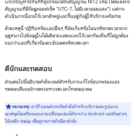
แก้ไขปัญหานี้ทันทีที่อุปกรณ์ได้รับสัญญาณ NITZ ใหม่ (โดยเฉพาะ
สัญญาณที่มีข้อมูลออฟเซ็ต "UTC-7, ไม่มีเวลาออมแสง") แต่การ
ดำเนินการนี้อาจใช้เวลาสักครู่และขึ้นอยู่กับผู้ให้บริการเครือข่าย
ด้วยเหตุนี้ ปฏิทินหรือแอปอื่นๆ ที่จัดเก็บหรือโอนรหัสเขตเวลาจาก
ฤดูหนาวไปยังฤดูใบไม้ผลิอาจแสดงและใช้เวลาท้องถิ่นที่ไม่ถูกต้อง
จนกว่าแอปที่เกี่ยวข้องจะอัปเดตรหัสเขตเวลา
ดีบักและทดสอบ
ส่วนต่อไปนี้อธิบายคำสั่งเชลล์สำหรับการแก้ไขข้อบกพร่องและ
ทดสอบฟีเจอร์การตรวจหาเขตเวลาโทรคมนาคม
หมายเหตุ:
อาร์กิวเมนต์บรรทัดคำสั่งสำหรับบริการและรูปแบบ
เอาต์พุตไม่เสถียรและอาจเปลี่ยนแปลงได้ระหว่าง Android เวอร์ชันต่างๆ
ใช้แฟล็ก
เพื่อดูรายการตัวเลือกคำสั่ง
help