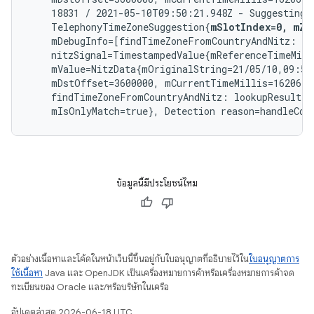
    18831 / 2021-05-10T09:50:21.948Z - Suggesting t
    TelephonyTimeZoneSuggestion{
mSlotIndex=0, mZo
    mDebugInfo=[findTimeZoneFromCountryAndNitz: cou
    nitzSignal=TimestampedValue{mReferenceTimeMilli
    mValue=NitzData{mOriginalString=21/05/10,09:50
    mDstOffset=3600000, mCurrentTimeMillis=1620640
    findTimeZoneFromCountryAndNitz: lookupResult=O
    mIsOnlyMatch=true}, Detection reason=handleCou
ข้อมูลนี้มีประโยชน์ไหม
ตัวอย่างเนื้อหาและโค้ดในหน้าเว็บนี้ขึ้นอยู่กับใบอนุญาตที่อธิบายไว้ใน
ใบอนุญาตการ
ใช้เนื้อหา
Java และ OpenJDK เป็นเครื่องหมายการค้าหรือเครื่องหมายการค้าจด
ทะเบียนของ Oracle และ/หรือบริษัทในเครือ
อัปเดตล่าสุด 2026-06-18 UTC