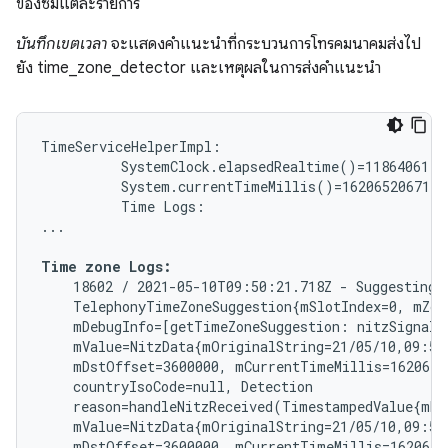
ของซิมแต่ละรายการ
บันทึกเขตเวลา
จะแสดงคำแนะนำที่กระบวนการโทรคมนาคมส่งไป
ยัง time_zone_detector และเหตุผลในการส่งคำแนะนำ
TimeServiceHelperImpl:

          SystemClock.elapsedRealtime()=11864061

          System.currentTimeMillis()=1620652067178

          Time Logs:

...

Time zone Logs:
    18602 / 2021-05-10T09:50:21.718Z - Suggesting t
    TelephonyTimeZoneSuggestion{mSlotIndex=0, mZon
    mDebugInfo=[getTimeZoneSuggestion: nitzSignal=
    mValue=NitzData{mOriginalString=21/05/10,09:50
    mDstOffset=3600000, mCurrentTimeMillis=1620640
    countryIsoCode=null, Detection

    reason=handleNitzReceived(TimestampedValue{mRe
    mValue=NitzData{mOriginalString=21/05/10,09:50
    mDstOffset=3600000, mCurrentTimeMillis=1620640