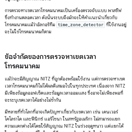
การตรวจหาเขตเวลาโทรคมนาคมเป็นเครื่องตรวจจับแบบ
พาสซีฟ
ซึ่งทำงานตลอดเวลา ดังนั้นระบบจึงมักจะให้คำแนะนำเกี่ยวกับ
โทรคมนาคมแม้ว่าอัลกอริทึม
time_zone_detector
ที่ใช้งานอยู่
จะไม่ใช่โทรคมนาคมก็ตาม
ข้อจำกัดของการตรวจหาเขตเวลา
โทรคมนาคม
แม้ว่าจะมีสัญญาณ NITZ ที่ถูกต้องพร้อมใช้งาน แต่การตรวจหาเขต
เวลาโทรคมนาคมก็ไม่ได้ผลดีเสมอไปในทุกประเทศ เนื่องจาก NITZ
มีเพียงข้อมูลออฟเซ็ตและข้อมูลเวลาออมแสง ซึ่งอาจไม่เพียงพอที่
จะระบุเขตเวลาได้อย่างไม่ซ้ำกัน
มีหลายที่ทั่วโลกที่อาจเกิดปัญหาเกี่ยวกับเขตเวลา เช่น เดนเวอร์
โคโลราโด และฟีนิกซ์ แอริโซนา ในสหรัฐอเมริกา ไม่สามารถแยก
ความแตกต่างได้โดยใช้สัญญาณ NITZ ในช่วงฤดูหนาว แต่แยกได้