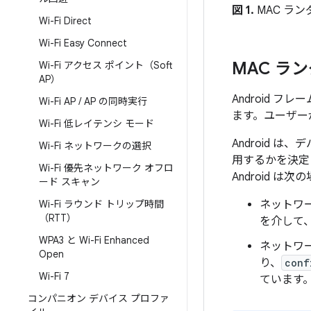
図 1.
MAC ラ
Wi-Fi Direct
Wi-Fi Easy Connect
MAC ラ
Wi-Fi アクセス ポイント（Soft
AP）
Android フ
Wi-Fi AP
/
AP の同時実行
ます。ユーザーが
Wi-Fi 低レイテンシ モード
Android 
Wi-Fi ネットワークの選択
用するかを決定し
Wi-Fi 優先ネットワーク オフロ
Android 
ード スキャン
ネットワ
Wi-Fi ラウンド トリップ時間
（RTT）
を介して
WPA3 と Wi-Fi Enhanced
ネットワ
Open
り、
conf
Wi-Fi 7
ています
コンパニオン デバイス プロファ