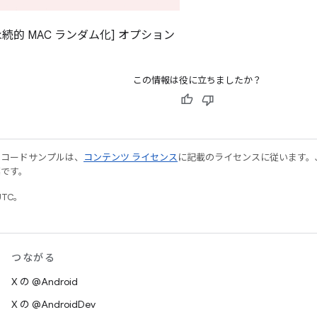
 非永続的 MAC ランダム化] オプション
この情報は役に立ちましたか？
やコードサンプルは、
コンテンツ ライセンス
に記載のライセンスに従います。Java
標です。
UTC。
つながる
X の @Android
X の @AndroidDev