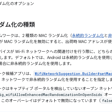
ンダム化のオプション
ンダム化の種類
レームワークは、2 種類の MAC ランダム化（
永続的ランダム化
と
非
 MAC ランダム化を無効にすると、出荷時 MAC アドレスが
は、デバイスが Wi-Fi ネットワークへの関連付けを行う際に、どちら
ます。デフォルトでは、Android は永続的ランダム化を使用します。
は次の場合に非永続的ランダム化を使用します。
ーク候補アプリは、
WifiNetworkSuggestion.Builder#setMa
、ネットワークで非永続的ランダム化を使用することを指定し
ークはキャプティブ ポータルを検出していないオープン ネット
ig_wifiAllowEnhancedMacRandomizationOnOpenSsids
オー
。このオーバーレイはデフォルトで無効になっています（
fals