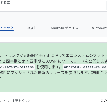
コード検索
トピック
互換性
Android デバイス
Automot
年より、トランク安定版開発モデルに沿ってエコシステムのプラ
 2 四半期と第 4 四半期に AOSP にソースコードを公開しま
id-latest-release
を使用します。
android-latest-relea
AOSP にプッシュされた最新のリリースを参照します。詳細に
い。
ント
主要トピック
この