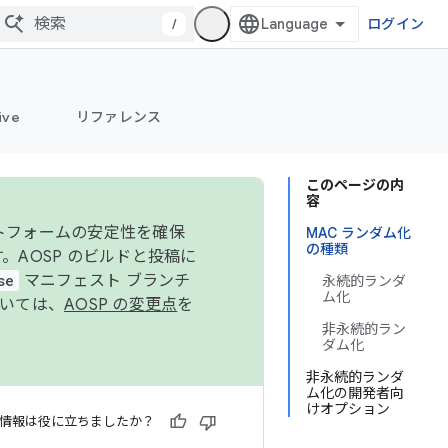
/
ログイン
ive
リファレンス
このページの内
容
ットフォームの安定性を確保
MAC ランダム化
の種類
す。AOSP のビルドと投稿に
se
マニフェスト ブランチ
永続的ランダ
ム化
ついては、
AOSP の変更点
を
非永続的ラン
ダム化
非永続的ランダ
ム化の開発者向
けオプション
情報は役に立ちましたか？