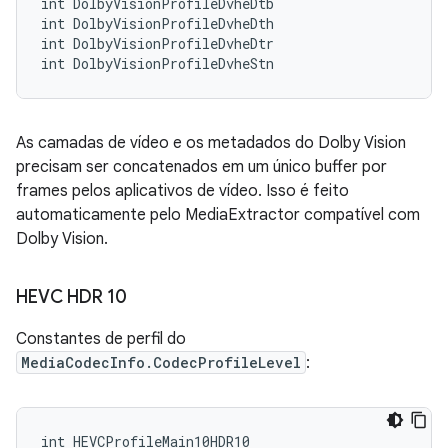
int DolbyVisionProfileDvheDtb

int DolbyVisionProfileDvheDth

int DolbyVisionProfileDvheDtr

As camadas de vídeo e os metadados do Dolby Vision
precisam ser concatenados em um único buffer por
frames pelos aplicativos de vídeo. Isso é feito
automaticamente pelo MediaExtractor compatível com
Dolby Vision.
HEVC HDR 10
Constantes de perfil do
MediaCodecInfo.CodecProfileLevel
:
int HEVCProfileMain10HDR10
