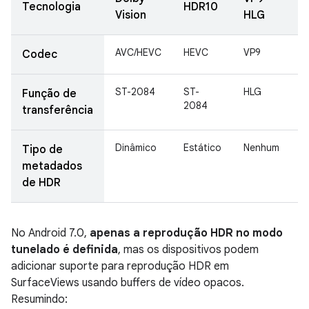
Tecnologia
HDR10
Vision
HLG
AVC/HEVC
HEVC
VP9
V
Codec
ST-2084
ST-
HLG
S
Função de
2084
2
transferência
Dinâmico
Estático
Nenhum
E
Tipo de
metadados
de HDR
No Android 7.0,
apenas a reprodução HDR no modo
tunelado é definida
, mas os dispositivos podem
adicionar suporte para reprodução HDR em
SurfaceViews usando buffers de vídeo opacos.
Resumindo: