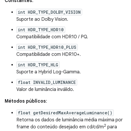
Constantes
:
int HDR_TYPE_DOLBY_VISION
Suporte ao Dolby Vision.
int HDR_TYPE_HDR10
Compatibilidade com HDR10 / PQ.
int HDR_TYPE_HDR10_PLUS
Compatibilidade com HDR10+.
int HDR_TYPE_HLG
Suporte a Hybrid Log-Gamma.
float INVALID_LUMINANCE
Valor de luminância inválido.
Métodos públicos
:
float getDesiredMaxAverageLuminance()
Retorna os dados de luminância média máxima por
2
frame do conteúdo desejado em cd/cd/m
para