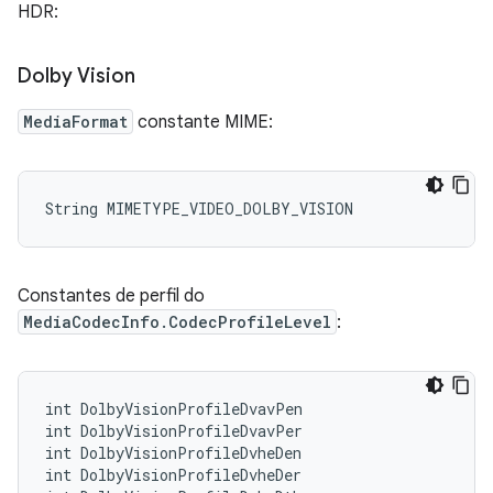
HDR:
Dolby Vision
MediaFormat
constante MIME:
Constantes de perfil do
MediaCodecInfo.CodecProfileLevel
:
int DolbyVisionProfileDvavPen

int DolbyVisionProfileDvavPer

int DolbyVisionProfileDvheDen

int DolbyVisionProfileDvheDer
