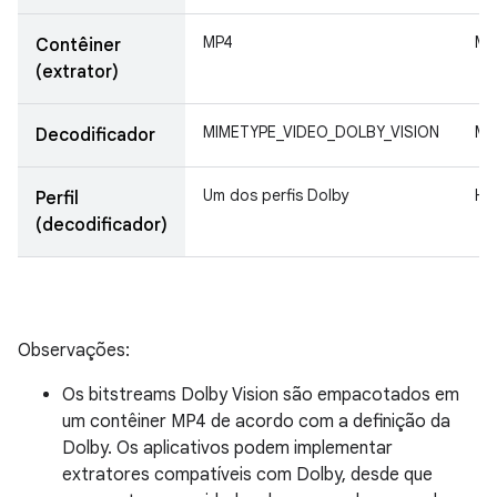
MP4
MP
Contêiner
(extrator)
MIMETYPE_VIDEO_DOLBY_VISION
MI
Decodificador
Um dos perfis Dolby
HE
Perfil
(decodificador)
Observações:
Os bitstreams Dolby Vision são empacotados em
um contêiner MP4 de acordo com a definição da
Dolby. Os aplicativos podem implementar
extratores compatíveis com Dolby, desde que