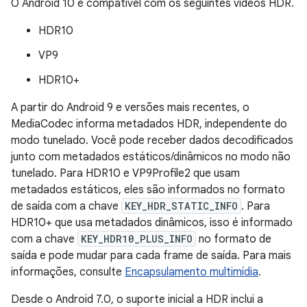
O Android 10 é compatível com os seguintes vídeos HDR.
HDR10
VP9
HDR10+
A partir do Android 9 e versões mais recentes, o
MediaCodec informa metadados HDR, independente do
modo tunelado. Você pode receber dados decodificados
junto com metadados estáticos/dinâmicos no modo não
tunelado. Para HDR10 e VP9Profile2 que usam
metadados estáticos, eles são informados no formato
de saída com a chave
KEY_HDR_STATIC_INFO
. Para
HDR10+ que usa metadados dinâmicos, isso é informado
com a chave
KEY_HDR10_PLUS_INFO
no formato de
saída e pode mudar para cada frame de saída. Para mais
informações, consulte
Encapsulamento multimídia
.
Desde o Android 7.0, o suporte inicial a HDR inclui a