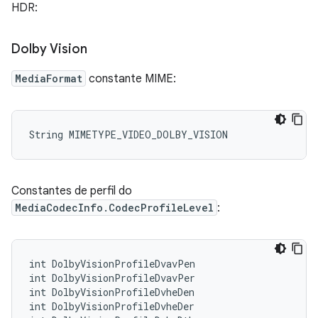
HDR:
Dolby Vision
MediaFormat
constante MIME:
Constantes de perfil do
MediaCodecInfo.CodecProfileLevel
:
int DolbyVisionProfileDvavPen

int DolbyVisionProfileDvavPer

int DolbyVisionProfileDvheDen

int DolbyVisionProfileDvheDer
