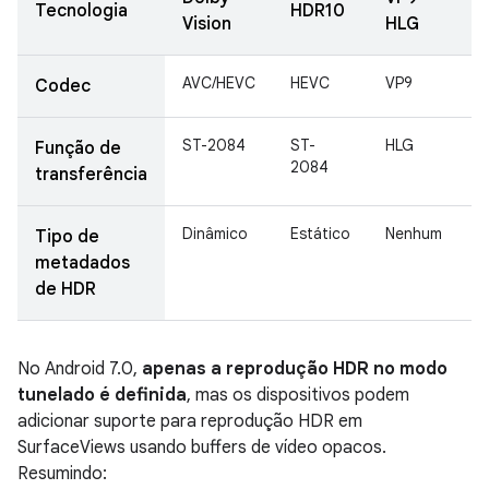
Tecnologia
HDR10
Vision
HLG
AVC/HEVC
HEVC
VP9
V
Codec
ST-2084
ST-
HLG
S
Função de
2084
2
transferência
Dinâmico
Estático
Nenhum
E
Tipo de
metadados
de HDR
No Android 7.0,
apenas a reprodução HDR no modo
tunelado é definida
, mas os dispositivos podem
adicionar suporte para reprodução HDR em
SurfaceViews usando buffers de vídeo opacos.
Resumindo: