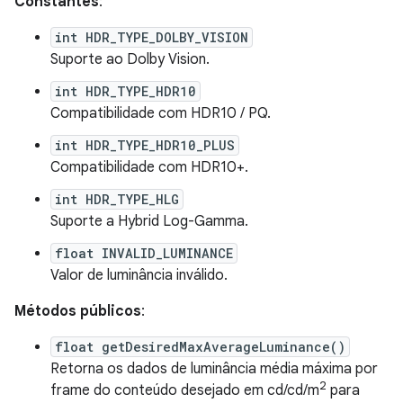
Constantes
:
int HDR_TYPE_DOLBY_VISION
Suporte ao Dolby Vision.
int HDR_TYPE_HDR10
Compatibilidade com HDR10 / PQ.
int HDR_TYPE_HDR10_PLUS
Compatibilidade com HDR10+.
int HDR_TYPE_HLG
Suporte a Hybrid Log-Gamma.
float INVALID_LUMINANCE
Valor de luminância inválido.
Métodos públicos
:
float getDesiredMaxAverageLuminance()
Retorna os dados de luminância média máxima por
2
frame do conteúdo desejado em cd/cd/m
para