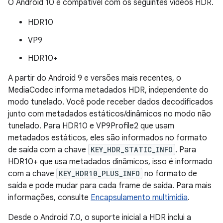
O Android 10 é compatível com os seguintes vídeos HDR.
HDR10
VP9
HDR10+
A partir do Android 9 e versões mais recentes, o
MediaCodec informa metadados HDR, independente do
modo tunelado. Você pode receber dados decodificados
junto com metadados estáticos/dinâmicos no modo não
tunelado. Para HDR10 e VP9Profile2 que usam
metadados estáticos, eles são informados no formato
de saída com a chave
KEY_HDR_STATIC_INFO
. Para
HDR10+ que usa metadados dinâmicos, isso é informado
com a chave
KEY_HDR10_PLUS_INFO
no formato de
saída e pode mudar para cada frame de saída. Para mais
informações, consulte
Encapsulamento multimídia
.
Desde o Android 7.0, o suporte inicial a HDR inclui a