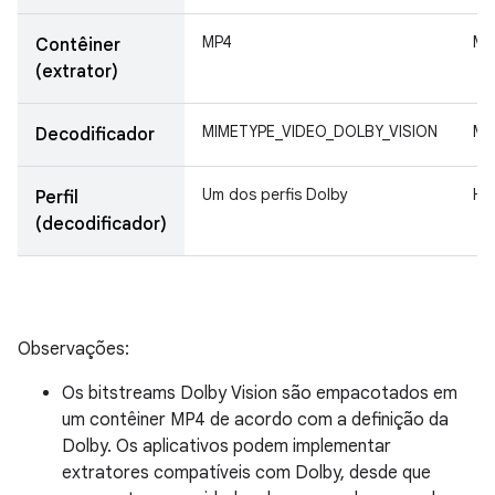
MP4
MP
Contêiner
(extrator)
MIMETYPE_VIDEO_DOLBY_VISION
MI
Decodificador
Um dos perfis Dolby
HE
Perfil
(decodificador)
Observações:
Os bitstreams Dolby Vision são empacotados em
um contêiner MP4 de acordo com a definição da
Dolby. Os aplicativos podem implementar
extratores compatíveis com Dolby, desde que