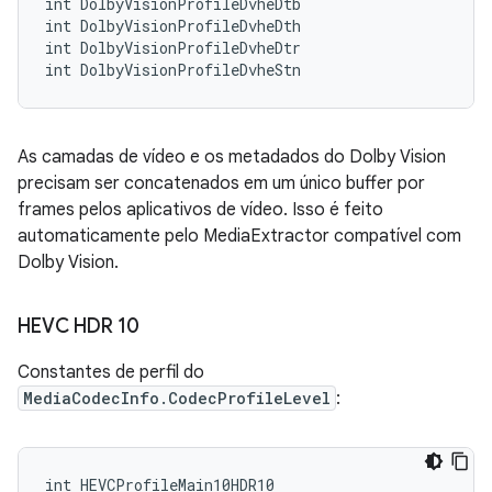
int DolbyVisionProfileDvheDtb

int DolbyVisionProfileDvheDth

int DolbyVisionProfileDvheDtr

As camadas de vídeo e os metadados do Dolby Vision
precisam ser concatenados em um único buffer por
frames pelos aplicativos de vídeo. Isso é feito
automaticamente pelo MediaExtractor compatível com
Dolby Vision.
HEVC HDR 10
Constantes de perfil do
MediaCodecInfo.CodecProfileLevel
:
int HEVCProfileMain10HDR10
