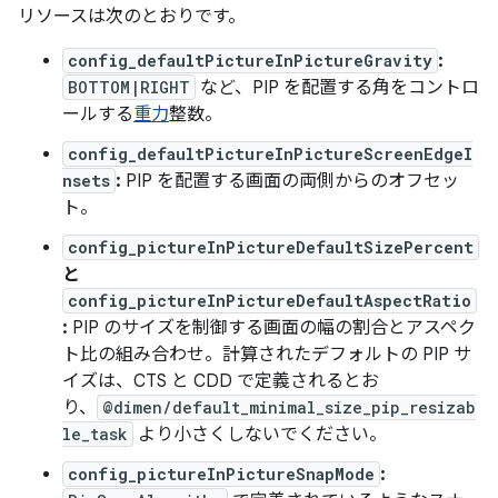
リソースは次のとおりです。
config_defaultPictureInPictureGravity
:
BOTTOM|RIGHT
など、PIP を配置する角をコントロ
ールする
重力
整数。
config_defaultPictureInPictureScreenEdgeI
nsets
:
PIP を配置する画面の両側からのオフセッ
ト。
config_pictureInPictureDefaultSizePercent
と
config_pictureInPictureDefaultAspectRatio
:
PIP のサイズを制御する画面の幅の割合とアスペク
ト比の組み合わせ。計算されたデフォルトの PIP サ
イズは、CTS と CDD で定義されるとお
り、
@dimen/default_minimal_size_pip_resizab
le_task
より小さくしないでください。
config_pictureInPictureSnapMode
: