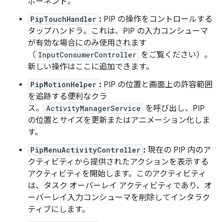
ポーネント。
PipTouchHandler
:
PIP の操作をコントロールする
タップハンドラ。これは、PIP の入力コンシューマ
が有効な場合にのみ使用されます
（
InputConsumerController
をご覧ください）。
新しい操作はここに追加できます。
PipMotionHelper
:
PIP の位置と画面上の許容範囲
を追跡する便利なクラ
ス。
ActivityManagerService
を呼び出し、PIP
の位置とサイズを更新またはアニメーション化しま
す。
PipMenuActivityController
:
現在の PIP 内のア
クティビティから提供されたアクションを表示する
アクティビティを開始します。このアクティビティ
は、タスク オーバーレイ アクティビティであり、オ
ーバーレイ入力コンシューマを削除してインタラク
ティブにします。