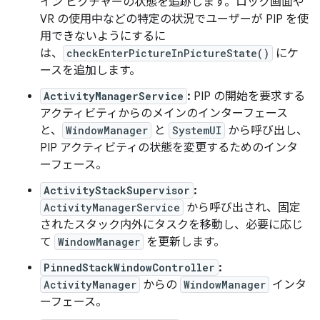
イン ピクチャーの状態を追跡します。ロック画面や
VR の使用中などの特定の状況でユーザーが PIP を使
用できないようにするに
は、
checkEnterPictureInPictureState()
にケ
ースを追加します。
ActivityManagerService
:
PIP の開始を要求する
アクティビティからのメインのインターフェース
と、
WindowManager
と
SystemUI
から呼び出し、
PIP アクティビティの状態を変更するためのインタ
ーフェース。
ActivityStackSupervisor
:
ActivityManagerService
から呼び出され、固定
されたスタック内外にタスクを移動し、必要に応じ
て
WindowManager
を更新します。
PinnedStackWindowController
:
ActivityManager
からの
WindowManager
インタ
ーフェース。