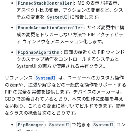
PinnedStackController
:
IME の表示 / 非表示、
アスペクト比の変更、アクションの変更など、シス
テムの変更を
SystemUI
に報告します。
BoundsAnimationController
:
サイズ変更中に構
成の変更をトリガーしない方法で PIP アクティビテ
ィ ウィンドウをアニメーション化します。
PipSnapAlgorithm
:
画面の端近くの PIP ウィンド
ウのスナップ動作をコントロールするシステムと
SystemUI の両方で使用される共有クラス。
リファレンス
SystemUI
は、ユーザーへのカスタム操作
の表示や、拡張や解除などの一般的な操作をサポートする
PIP の完全な実装を提供します。デバイスのメーカーは、
CDD で定義されているとおり、本来の動作に影響を与え
ない限り、これらの変更に基づいてビルドできます。簡単
なクラスの概要は次のとおりです。
PipManager
:
SystemUI
で始まる
SystemUI
コン