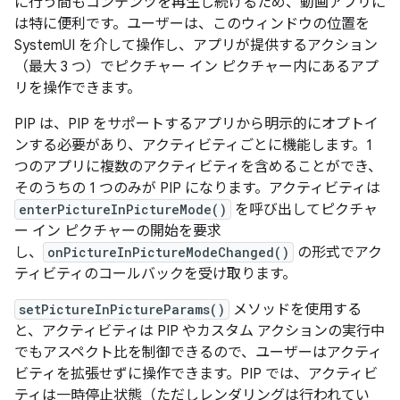
に行う間もコンテンツを再生し続けるため、動画アプリに
は特に便利です。ユーザーは、このウィンドウの位置を
SystemUI を介して操作し、アプリが提供するアクション
（最大 3 つ）でピクチャー イン ピクチャー内にあるアプ
リを操作できます。
PIP は、PIP をサポートするアプリから明示的にオプトイ
ンする必要があり、アクティビティごとに機能します。1
つのアプリに複数のアクティビティを含めることができ、
そのうちの 1 つのみが PIP になります。アクティビティは
enterPictureInPictureMode()
を呼び出してピクチャ
ー イン ピクチャーの開始を要求
し、
onPictureInPictureModeChanged()
の形式でアク
ティビティのコールバックを受け取ります。
setPictureInPictureParams()
メソッドを使用する
と、アクティビティは PIP やカスタム アクションの実行中
でもアスペクト比を制御できるので、ユーザーはアクティ
ビティを拡張せずに操作できます。PIP では、アクティビ
ティは一時停止状態（ただしレンダリングは行われてい