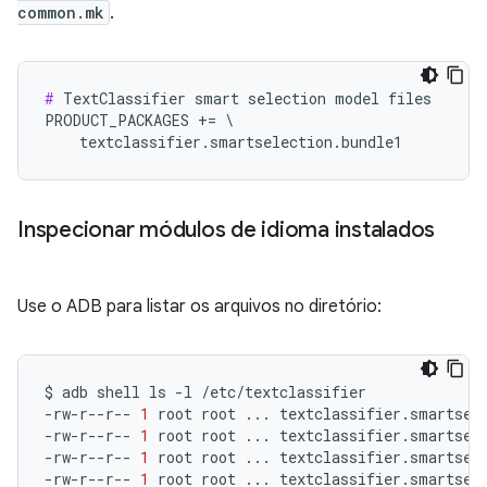
common.mk
.
#
 TextClassifier smart selection model files

PRODUCT_PACKAGES += \

    textclassifier.smartselection.bundle1
Inspecionar módulos de idioma instalados
Use o ADB para listar os arquivos no diretório:
$
adb
shell
ls
-l
/etc/textclassifier

-rw-r--r--
1
root
root
...
textclassifier.smartsele
-rw-r--r--
1
root
root
...
textclassifier.smartsele
-rw-r--r--
1
root
root
...
textclassifier.smartsele
-rw-r--r--
1
root
root
...
textclassifier.smartsel