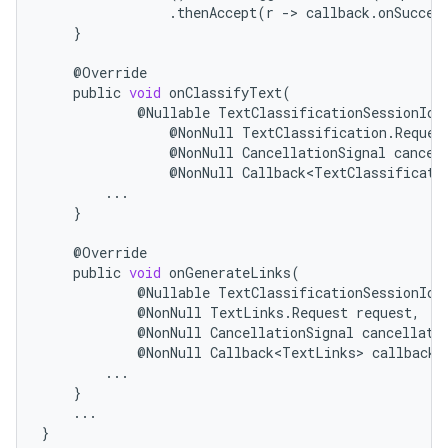
.
thenAccept
(
r
-
>
callback
.
onSucces
}
@
Override
public
void
onClassifyText
(
@
Nullable
TextClassificationSessionId
@
NonNull
TextClassification
.
Reques
@
NonNull
CancellationSignal
cancel
@
NonNull
Callback<TextClassificati
...
}
@
Override
public
void
onGenerateLinks
(
@
Nullable
TextClassificationSessionId
@
NonNull
TextLinks
.
Request
request
,
@
NonNull
CancellationSignal
cancellati
@
NonNull
Callback<TextLinks>
callback
)
...
}
...
}