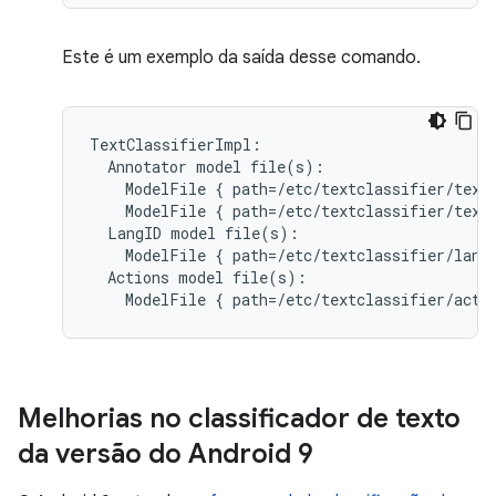
Este é um exemplo da saída desse comando.
TextClassifierImpl:

  Annotator model file(s):

    ModelFile { path=/etc/textclassifier/textc
    ModelFile { path=/etc/textclassifier/textc
  LangID model file(s):

    ModelFile { path=/etc/textclassifier/lang_
  Actions model file(s):

    ModelFile { path=/etc/textclassifier/acti
Melhorias no classificador de texto
da versão do Android 9