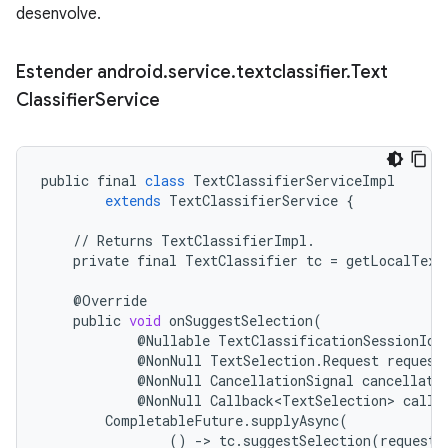
desenvolve.
Estender android
.
service
.
textclassifier
.
Text
Classifier
Service
public
final
class
TextClassifierServiceImpl
extends
TextClassifierService
{
//
Returns
TextClassifierImpl
.
private
final
TextClassifier
tc
=
getLocalText
@
Override
public
void
onSuggestSelection
(
@
Nullable
TextClassificationSessionId
@
NonNull
TextSelection
.
Request
request
@
NonNull
CancellationSignal
cancellati
@
NonNull
Callback<TextSelection>
callb
CompletableFuture
.
supplyAsync
(
()
-
>
tc
.
suggestSelection
(
request
)