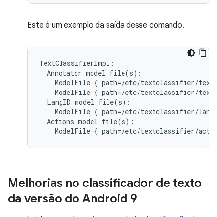
Este é um exemplo da saída desse comando.
TextClassifierImpl:

  Annotator model file(s):

    ModelFile { path=/etc/textclassifier/textc
    ModelFile { path=/etc/textclassifier/textc
  LangID model file(s):

    ModelFile { path=/etc/textclassifier/lang_
  Actions model file(s):

    ModelFile { path=/etc/textclassifier/acti
Melhorias no classificador de texto
da versão do Android 9