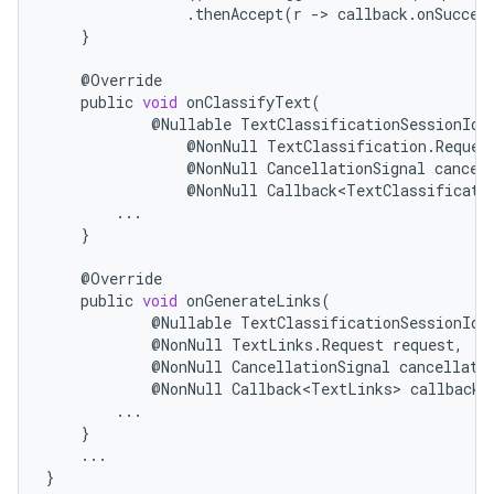
.
thenAccept
(
r
-
>
callback
.
onSucces
}
@
Override
public
void
onClassifyText
(
@
Nullable
TextClassificationSessionId
@
NonNull
TextClassification
.
Reques
@
NonNull
CancellationSignal
cancel
@
NonNull
Callback<TextClassificati
...
}
@
Override
public
void
onGenerateLinks
(
@
Nullable
TextClassificationSessionId
@
NonNull
TextLinks
.
Request
request
,
@
NonNull
CancellationSignal
cancellati
@
NonNull
Callback<TextLinks>
callback
)
...
}
...
}