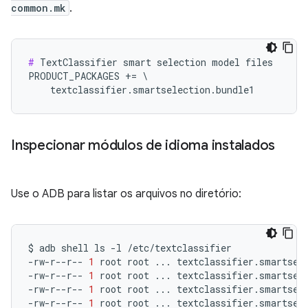
common.mk
.
#
 TextClassifier smart selection model files

PRODUCT_PACKAGES += \

    textclassifier.smartselection.bundle1
Inspecionar módulos de idioma instalados
Use o ADB para listar os arquivos no diretório:
$
adb
shell
ls
-l
/etc/textclassifier

-rw-r--r--
1
root
root
...
textclassifier.smartsele
-rw-r--r--
1
root
root
...
textclassifier.smartsele
-rw-r--r--
1
root
root
...
textclassifier.smartsele
-rw-r--r--
1
root
root
...
textclassifier.smartsel