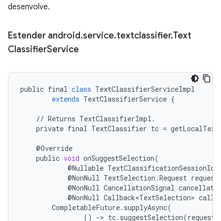
desenvolve.
Estender android
.
service
.
textclassifier
.
Text
Classifier
Service
public
final
class
TextClassifierServiceImpl
extends
TextClassifierService
{
//
Returns
TextClassifierImpl
.
private
final
TextClassifier
tc
=
getLocalText
@
Override
public
void
onSuggestSelection
(
@
Nullable
TextClassificationSessionId
@
NonNull
TextSelection
.
Request
request
@
NonNull
CancellationSignal
cancellati
@
NonNull
Callback<TextSelection>
callb
CompletableFuture
.
supplyAsync
(
()
-
>
tc
.
suggestSelection
(
request
)