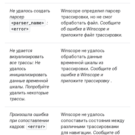
Не удалось создать
Winscope определил парсер
парсер
трассировки, но не смог
<parser_name>
:
обработать файл.
Сообщите
<error>
об ошибке в Winscope и
приложите файл трассировки.
Не удается
Winscope не удалось
визуализировать
обработать данные
все трассы: Не
временной шкалы из
удалось
трассировки.
Сообщите об
инициализировать
ошибке в Winscope и
данные временной
приложите трассировку
.
шкалы. Попробуйте
удалить некоторые
трассы.
Произошла ошибка
Winscope не удалось
при сопоставлении
сопоставить состояния между
<error>
кадров:
различными трассировками
для навигации.
Сообщите об