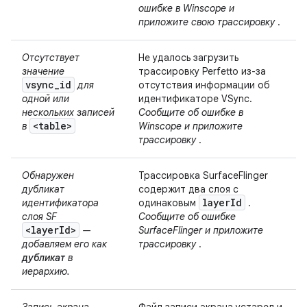
ошибке в Winscope и
приложите свою трассировку
.
Отсутствует
Не удалось загрузить
значение
трассировку Perfetto из-за
vsync_id
для
отсутствия информации об
одной или
идентификаторе VSync.
нескольких записей
Сообщите об ошибке в
<table>
в
Winscope и приложите
трассировку
.
Обнаружен
Трассировка SurfaceFlinger
дубликат
содержит два слоя с
layer
Id
идентификатора
одинаковым
.
слоя SF
Сообщите об ошибке
<layerId>
—
SurfaceFlinger и приложите
добавляем его как
трассировку
.
дубликат
в
иерархию.