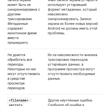
Запись экрана
Файл записи экрана устарел и
может быть не
использует устаревший
синхронизирована с
формат метаданных, который
другими
невозможно
трассировками.
синхронизировать. Записи
Метаданные
экрана из более новых версий
содержат
Android не должны иметь этой
монотонное время
проблемы.
вместо
прошедшего.
Не удается
Из-за невозможности анализа
обработать все
трассировки переходов
переходы.
устаревших данных, в
Некоторые из них
программе просмотра могут
могут отсутствовать
отсутствовать необходимые
в средстве
данные.
просмотра
переходов.
<filename>
:
Другие неучтенные ошибки.
<error>
Сообщите об ошибке в