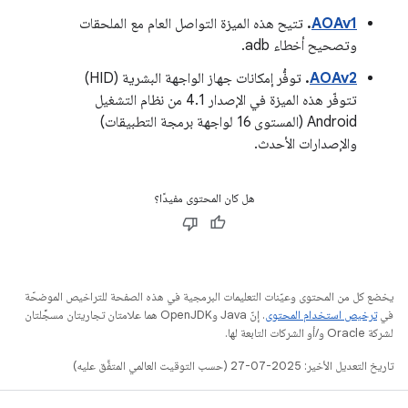
AOAv1
.
تتيح هذه الميزة التواصل العام مع الملحقات
وتصحيح أخطاء adb.
AOAv2
.
توفُّر إمكانات جهاز الواجهة البشرية (HID)
تتوفّر هذه الميزة في الإصدار 4.1 من نظام التشغيل
Android (المستوى 16 لواجهة برمجة التطبيقات)
والإصدارات الأحدث.
هل كان المحتوى مفيدًا؟
يخضع كل من المحتوى وعيّنات التعليمات البرمجية في هذه الصفحة للتراخيص الموضحّة
في
ترخيص استخدام المحتوى
. إنّ Java وOpenJDK هما علامتان تجاريتان مسجَّلتان
لشركة Oracle و/أو الشركات التابعة لها.
تاريخ التعديل الأخير: 2025-07-27 (حسب التوقيت العالمي المتفَّق عليه)