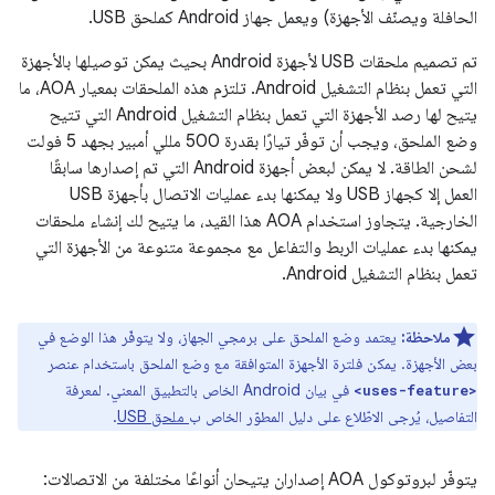
الحافلة ويصنّف الأجهزة) ويعمل جهاز Android كملحق USB.
تم تصميم ملحقات USB لأجهزة Android بحيث يمكن توصيلها بالأجهزة
التي تعمل بنظام التشغيل Android. تلتزم هذه الملحقات بمعيار AOA، ما
يتيح لها رصد الأجهزة التي تعمل بنظام التشغيل Android التي تتيح
وضع الملحق، ويجب أن توفّر تيارًا بقدرة 500 مللي أمبير بجهد 5 فولت
لشحن الطاقة. لا يمكن لبعض أجهزة Android التي تم إصدارها سابقًا
العمل إلا كجهاز USB ولا يمكنها بدء عمليات الاتصال بأجهزة USB
الخارجية. يتجاوز استخدام AOA هذا القيد، ما يتيح لك إنشاء ملحقات
يمكنها بدء عمليات الربط والتفاعل مع مجموعة متنوعة من الأجهزة التي
تعمل بنظام التشغيل Android.
ملاحظة:
يعتمد وضع الملحق على برمجي الجهاز، ولا يتوفّر هذا الوضع في
بعض الأجهزة. يمكن فلترة الأجهزة المتوافقة مع وضع الملحق باستخدام عنصر
في بيان Android الخاص بالتطبيق المعني. لمعرفة
<uses-feature>
التفاصيل، يُرجى الاطّلاع على دليل المطوّر الخاص ب
ملحق USB
.
يتوفّر لبروتوكول AOA إصداران يتيحان أنواعًا مختلفة من الاتصالات: