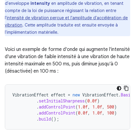
d'enveloppe
intensity
en amplitude de vibration, en tenant
compte de la loi de puissance régissant la relation entre
l'
intensité de vibration perçue et l'amplitude d'accélération de
vibration
. Cette amplitude traduite est ensuite envoyée à
l'implémentation matérielle.
Voici un exemple de forme d'onde qui augmente l'intensité
d'une vibration de faible intensité à une vibration de haute
intensité maximale en 500 ms, puis diminue jusqu'à 0
(désactivée) en 100 ms :
VibrationEffect
effect
=
new
VibrationEffect
.
Basic
.
setInitialSharpness
(
0.0f
)
.
addControlPoint
(
1.0f
,
1.0f
,
500
)
.
addControlPoint
(
0.0f
,
1.0f
,
100
)
.
build
();