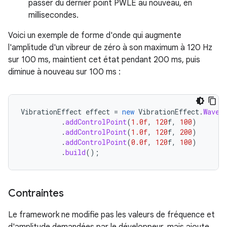
passer du dernier point PWLE au nouveau, en
millisecondes.
Voici un exemple de forme d'onde qui augmente
l'amplitude d'un vibreur de zéro à son maximum à 120 Hz
sur 100 ms, maintient cet état pendant 200 ms, puis
diminue à nouveau sur 100 ms :
VibrationEffect
effect
=
new
VibrationEffect
.
Wavef
.
addControlPoint
(
1.0f
,
120
f
,
100
)
.
addControlPoint
(
1.0f
,
120
f
,
200
)
.
addControlPoint
(
0.0f
,
120
f
,
100
)
.
build
();
Contraintes
Le framework ne modifie pas les valeurs de fréquence et