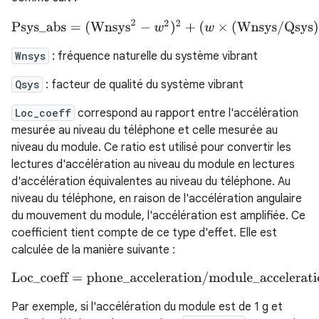
Psys_abs
=
(
Wnsys
2
−
w
2
)
2
+
(
w
×
(
Wnsys
/
Qsys
)
)
2
Wnsys
: fréquence naturelle du système vibrant
Qsys
: facteur de qualité du système vibrant
Loc_coeff
correspond au rapport entre l'accélération
mesurée au niveau du téléphone et celle mesurée au
niveau du module. Ce ratio est utilisé pour convertir les
lectures d'accélération au niveau du module en lectures
d'accélération équivalentes au niveau du téléphone. Au
niveau du téléphone, en raison de l'accélération angulaire
du mouvement du module, l'accélération est amplifiée. Ce
coefficient tient compte de ce type d'effet. Elle est
calculée de la manière suivante :
Loc_coeff
=
phone_acceleration
/
module_acceleration
Par exemple, si l'accélération du module est de 1 g et