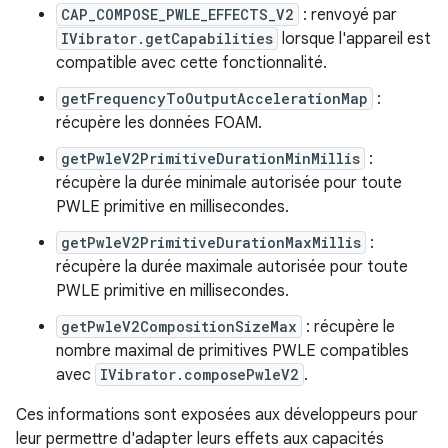
CAP_COMPOSE_PWLE_EFFECTS_V2
: renvoyé par
IVibrator.getCapabilities
lorsque l'appareil est
compatible avec cette fonctionnalité.
getFrequencyToOutputAccelerationMap
:
récupère les données FOAM.
getPwleV2PrimitiveDurationMinMillis
:
récupère la durée minimale autorisée pour toute
PWLE primitive en millisecondes.
getPwleV2PrimitiveDurationMaxMillis
:
récupère la durée maximale autorisée pour toute
PWLE primitive en millisecondes.
getPwleV2CompositionSizeMax
: récupère le
nombre maximal de primitives PWLE compatibles
avec
IVibrator.composePwleV2
.
Ces informations sont exposées aux développeurs pour
leur permettre d'adapter leurs effets aux capacités