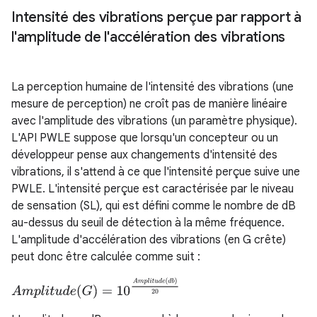
Intensité des vibrations perçue par rapport à
l'amplitude de l'accélération des vibrations
La perception humaine de l'intensité des vibrations (une
mesure de perception) ne croît pas de manière linéaire
avec l'amplitude des vibrations (un paramètre physique).
L'API PWLE suppose que lorsqu'un concepteur ou un
développeur pense aux changements d'intensité des
vibrations, il s'attend à ce que l'intensité perçue suive une
PWLE. L'intensité perçue est caractérisée par le niveau
de sensation (SL), qui est défini comme le nombre de dB
au-dessus du seuil de détection à la même fréquence.
L'amplitude d'accélération des vibrations (en G crête)
peut donc être calculée comme suit :
A
m
p
l
i
t
u
d
e
(
G
)
=
10
A
m
p
l
i
t
u
d
e
(
d
b
)
20