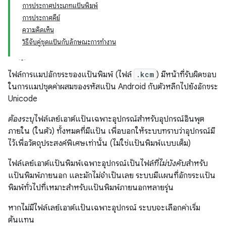
การประกาศประเภทแป้นพิมพ์
การประกาศคีย์
ความคิดเห็น
วิธีจับคู่ชุดแป้นกับลักษณะการทำงาน
ไฟล์การแมปอักขระของแป้นพิมพ์ (ไฟล์
.kcm
) มีหน้าที่รับผิดชอบ
ในการแมปชุดค่าผสมของรหัสแป้น Android กับตัวหลีกไปยังอักขระ
Unicode
ต้องระบุ
ไฟล์เลย์เอาต์แป้นเฉพาะอุปกรณ์สำหรับอุปกรณ์อินพุต
ภายใน (ในตัว) ทั้งหมดที่มีแป้น เพื่อบอกให้ระบบทราบว่าอุปกรณ์มี
ไว้เพื่อวัตถุประสงค์พิเศษเท่านั้น (ไม่ใช่แป้นพิมพ์แบบเต็ม)
ไฟล์เลย์เอาต์แป้นพิมพ์เฉพาะอุปกรณ์เป็นไฟล์
ที่ไม่บังคับ
สำหรับ
แป้นพิมพ์ภายนอก และมักไม่จำเป็นเลย ระบบมีแผนที่อักขระแป้น
พิมพ์ทั่วไปที่เหมาะสำหรับแป้นพิมพ์ภายนอกหลายรุ่น
หากไม่มีไฟล์เลย์เอาต์แป้นเฉพาะอุปกรณ์ ระบบจะเลือกค่าเริ่ม
ต้นแทน