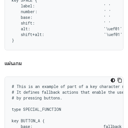
key SPACE {

    label:                              ' '

    number:                             ' '

    base:                               ' '

    shift:                              ' '

    alt:                                '\uef01'

    shift+alt:                          '\uef01'

แผ่นเกม
# This is an example of part of a key character map
# It defines fallback actions that enable the user 
# by pressing buttons.

type SPECIAL_FUNCTION

key BUTTON_A {

    base:                               fallback BA