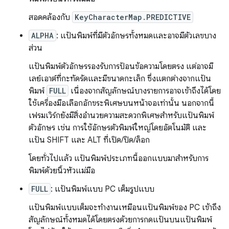
สอดคล้องกับ
KeyCharacterMap.PREDICTIVE
ALPHA
: แป้นพิมพ์ที่มีตัวอักษรทั้งหมดและอาจมีตัวเลขบาง
ส่วน
แป้นพิมพ์ตัวอักษรรองรับการป้อนข้อความโดยตรง แต่อาจมี
เลย์เอาต์ที่กะทัดรัดและมีขนาดกะเล็ก ซึ่งแตกต่างจากแป้น
พิมพ์
FULL
เนื่องจากสัญลักษณ์บางรายการอาจเข้าถึงได้โดย
ใช้เครื่องมือเลือกอักขระพิเศษบนหน้าจอเท่านั้น นอกจากนี้
เฟรมเวิร์กยังมีสิ่งอํานวยความสะดวกพิเศษสําหรับแป้นพิมพ์
ตัวอักษร เช่น การใช้อักษรตัวพิมพ์ใหญ่โดยอัตโนมัติ และ
แป้น SHIFT และ ALT ที่เปิด/ปิด/ล็อก
โดยทั่วไปแล้ว แป้นพิมพ์ประเภทนี้ออกแบบมาสำหรับการ
พิมพ์ด้วยนิ้วหัวแม่มือ
FULL
: แป้นพิมพ์แบบ PC เต็มรูปแบบ
แป้นพิมพ์แบบเต็มจะทำงานเหมือนแป้นพิมพ์ของ PC เข้าถึง
สัญลักษณ์ทั้งหมดได้โดยตรงด้วยการกดแป้นบนแป้นพิมพ์