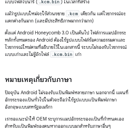
แบบไฟล์ไบนารี (
.kcm.bin
) ในเวลาที่สร้าง
แม้ว่ารูปแบบใหม่จะใช้ส่วนขยาย
.kcm
เดียวกัน แต่ไวยากรณ์จะ
แตกต่างกันมาก (และมีประสิทธิภาพมากกว่ามาก)
ตั้งแต่ Android Honeycomb 3.0 เป็นต้นไป ไฟล์การแมปอักขระ
หลักทั้งหมดของ Android ต้องใช้รูปแบบไฟล์ข้อความธรรมดาและ
ไวยากรณ์ใหม่ตามที่อธิบายไว้ในเอกสารนี้ ระบบไม่รองรับไวยากรณ์
แบบเก่าและไม่รู้จักไฟล์
.kcm.bin
เก่า
หมายเหตุเกี่ยวกับภาษา
ปัจจุบัน Android ไม่รองรับแป้นพิมพ์หลายภาษา นอกจากนี้ แผนที่
อักขระของแป้นทั่วไปในตัวจะถือว่าใช้รูปแบบแป้นพิมพ์ภาษา
อังกฤษแบบสหรัฐอเมริกา
เราขอแนะนำให้ OEM ระบุการแมปอักขระของแป้นที่กำหนดเอง
สำหรับแป้นพิมพ์ของตนหากออกแบบมาสำหรับภาษาอื่นๆ