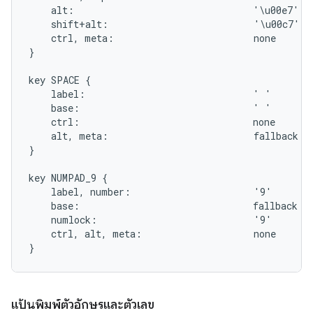
    alt:                                '\u00e7'

    shift+alt:                          '\u00c7'

    ctrl, meta:                         none

}

key SPACE {

    label:                              ' '

    base:                               ' '

    ctrl:                               none

    alt, meta:                          fallback SE
}

key NUMPAD_9 {

    label, number:                      '9'

    base:                               fallback PA
    numlock:                            '9'

    ctrl, alt, meta:                    none

แป้นพิมพ์ตัวอักษรและตัวเลข