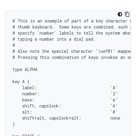
# This is an example of part of a key character map
# thumb keyboard.  Some keys are combined, such as 
# specify `number` labels to tell the system what t
# typing a number into a dial pad.

#

# Also note the special character '\uef01' mapped 
# Pressing this combination of keys invokes an on-s
type ALPHA

key A {

    label:                              'A'

    number:                             '2'

    base:                               'a'

    shift, capslock:                    'A'

    alt:                                '#'

    shift+alt, capslock+alt:            none

}
