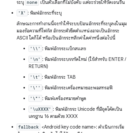
ระบุ
none
เป็นตัวเลือกที่ไม่บังคับ แต่จะช่วยให้ชัดเจนขึ้น
'X'
: พิมพ์อักขระที่ระบุ
ลักษณะการทำงานนี้จะทำให้ระบบป้อนอักขระที่ระบุลงในมุม
มองข้อความที่โฟกัส อักขระตัวยึดตำแหน่งอาจเป็นอักขระ
ASCII ใดก็ได้ หรือเป็นอักขระหลีกค่าใดค่าหนึ่งต่อไปนี้
'\\'
: พิมพ์อักขระแบ็กสแลช
'\n'
: พิมพ์อักขระบรรทัดใหม่ (ใช้สำหรับ ENTER /
RETURN)
'\t'
: พิมพ์อักขระ TAB
'\''
: พิมพ์อักขระเครื่องหมายอะพอสทรอฟี
'\"'
: พิมพ์เครื่องหมายคำพูด
'\uXXXX'
: พิมพ์อักขระ Unicode ที่มีจุดโค้ดเป็น
เลขฐาน 16 ตามด้วย XXXX
fallback
<Android key code name>: ดำเนินการเริ่ม