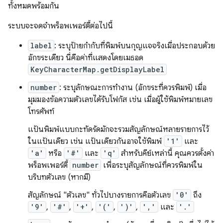
ทั้งหมดพร้อมกัน
ระบบจะจดจำพร็อพเพอร์ตี้ต่อไปนี้
label
: ระบุป้ายกำกับที่พิมพ์บนกุญแจจริงเมื่อประกอบด้วย
อักขระเดียว นี่คือค่าที่แสดงโดยเมธอด
KeyCharacterMap.getDisplayLabel
number
: ระบุลักษณะการทำงาน (อักขระที่ควรพิมพ์) เมื่อ
มุมมองข้อความตัวเลขได้รับโฟกัส เช่น เมื่อผู้ใช้พิมพ์หมายเลข
โทรศัพท์
แป้นพิมพ์แบบกะทัดรัดมักจะรวมสัญลักษณ์หลายรายการไว้
ในแป้นเดียว เช่น แป้นเดียวกันอาจใช้พิมพ์
'1'
และ
'a'
หรือ
'#'
และ
'q'
สำหรับคีย์เหล่านี้ คุณควรตั้งค่า
พร็อพเพอร์ตี้
number
เพื่อระบุสัญลักษณ์ที่ควรพิมพ์ใน
บริบทตัวเลข (หากมี)
สัญลักษณ์ "ตัวเลข" ทั่วไปบางรายการคือตัวเลข
'0'
ถึง
'9'
,
'#'
,
'+'
,
'('
,
')'
,
','
และ
'.'