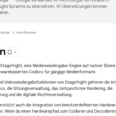
Google verwendet KI-Technologie, um Inhalte in
ugte Sprache zu übersetzen. KI-Übersetzungen können
lten.
tation
Kernthemen
n
 Stagefright, eine Medienwiedergabe-Engine auf nativer Ebene
ftwarebasierten Codecs für gängige Medienformate.
nd Videowiedergabefunktionen von Stagefright gehören die Int
, die Sitzungsverwaltung, das zeitsynchrone Rendering, die
ung und die digitale Rechteverwaltung.
erstützt auch die Integration von benutzerdefinierten Hardwar
len. Wenn du einen Hardwarepfad zum Codieren und Decodieren