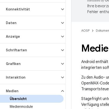
Ihre bevorz
Konnektivität
Fehler entha
Daten
AOSP
Dokumen
Anzeige
Medie
Schriftarten
Android enthält
Grafiken
integrierten so
Zu den Audio- u
Interaktion
OpenMAX-Codecs
Transportsteuer
Medien
Stagefright unt
Übersicht
Verfügung stel
Medienmodule