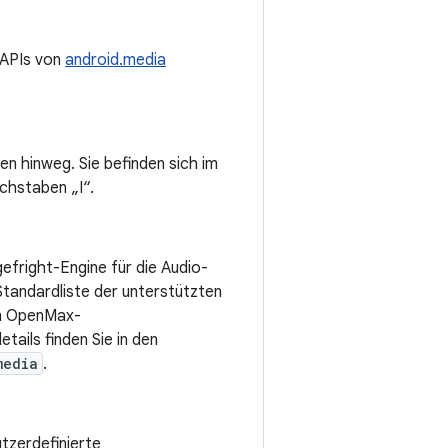
 APIs von
android.media
n hinweg. Sie befinden sich im
chstaben „I“.
efright-Engine für die Audio-
Standardliste der unterstützten
em OpenMax-
ails finden Sie in den
media
.
tzerdefinierte