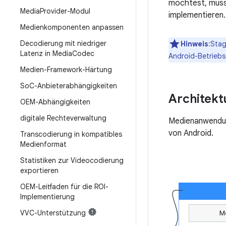
möchtest, muss
Media
Provider-Modul
implementieren.
Medienkomponenten anpassen
Decodierung mit niedriger
Hinweis
:Sta
Latenz in Media
Codec
Android-Betriebs
Medien-Framework-Härtung
So
C-Anbieterabhängigkeiten
Architekt
OEM-Abhängigkeiten
digitale Rechteverwaltung
Medienanwendun
von Android.
Transcodierung in kompatibles
Medienformat
Statistiken zur Videocodierung
exportieren
OEM-Leitfaden für die ROI-
Implementierung
VVC-Unterstützung