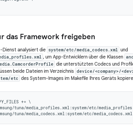
ür das Framework freigeben
-Dienst analysiert die
system/etc/media_codecs.xml
und
edia_profiles.xml
, um App-Entwicklern über die Klassen
an
edia.CamcorderProfile
die unterstützten Codecs und Profi
 müssen beide Dateien im Verzeichnis
device/<company>/<dev
stem/etc
des System-Images im Makefile Ihres Geräts kopieren
Y_FILES += \

msung/tuna/media_profiles.xml:system/etc/media_profiles.