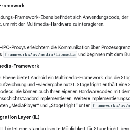
Framework
dungs-Framework-Ebene befindet sich Anwendungscode, der
, um mit der Multimedia-Hardware zu interagieren.
-IPC-Proxys erleichtern die Kommunikation über Prozessgrenze
is
frameworks/av/media/libmedia
und beginnen mit dem Bu
imedia-Framework
r Ebene bietet Android ein Multimedia-Framework, das die Stag
ufzeichnung und -wiedergabe nutzt. Stagefright enthält eine 
odecs. Sie können auch Ihren eigenen Hardwarecodec mit d
nsschichtstandard implementieren. Weitere Implementierungsdet
en „MediaPlayer“ und „Stagefright“ unter
frameworks/av/
ration Layer (IL)
 bietet eine standardisierte Möglichkeit für Stagefright, benu