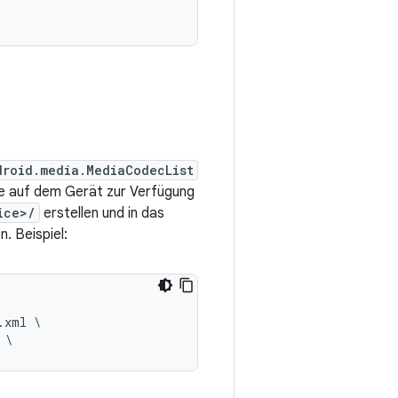
droid.media.MediaCodecList
le auf dem Gerät zur Verfügung
ice>/
erstellen und in das
. Beispiel:
xml \
