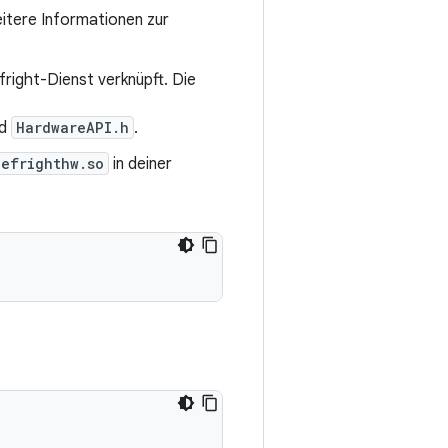
eitere Informationen zur
right-Dienst verknüpft. Die
d
HardwareAPI.h
.
gefrighthw.so
in deiner