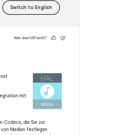
War das hilfreich?
 mit
egration mit
e-Codecs, die Sie zur
 von Medien festlegen