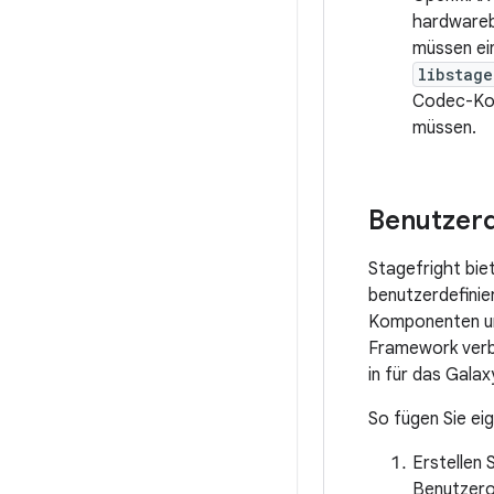
hardwareb
müssen ei
libstage
Codec-Ko
müssen.
Benutzerd
Stagefright bie
benutzerdefini
Komponenten und
Framework verbi
in für das Galax
So fügen Sie ei
Erstellen
Benutzerob