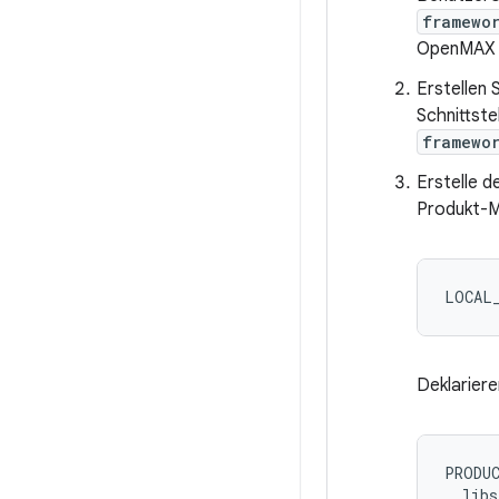
framewo
OpenMAX IL
Erstellen
Schnittste
framewo
Erstelle d
Produkt-Ma
Deklariere
PRODUC
  libs