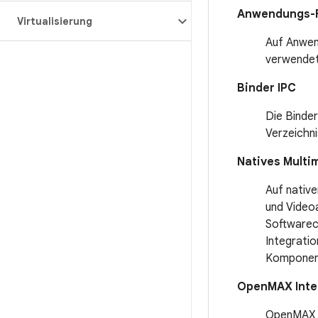
Anwendungs-
Virtualisierung
Auf Anwen
verwendet
Binder IPC
Die Binder
Verzeichn
Natives Mult
Auf native
und Videoa
Softwarec
Integratio
Komponent
OpenMAX Integ
OpenMAX IL