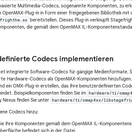
asierte Multimedia-Codecs, sogenannte Komponenten, zu erke
n OpenMAX-Plug-in in Form einer freigegebenen Bibliothek mi
frighthw.so
bereitstellen. Dieses Plug-in verknüpft Stagefrig
mponenten, die gemäß dem OpenMAX IL-Komponentenstandar
efinierte Codecs implementieren
tet integrierte Software-Codecs für gängige Medienformate. S
erte Hardware-Codecs als OpenMAX-Komponenten hinzufügen.
 ein OMX-Plug-in erstellen, das Ihre benutzerdefinierten Cod
ndet. Beispielkomponenten finden Sie im
hardware/ti/omap
y Nexus finden Sie unter
hardware/ti/omap4xx/libstagefri
gene Codecs hinzu:
 Sie Ihre Komponenten gemäß dem OpenMAX IL-Komponentens
erfläche befindet sich in der Datei