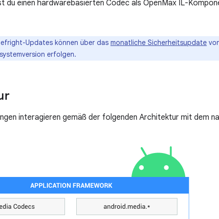
t du einen hardwarebasierten Codec als OpenMax IL-Komponen
gefright-Updates können über das
monatliche Sicherheitsupdate
von
systemversion erfolgen.
ur
gen interagieren gemäß der folgenden Architektur mit dem n