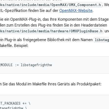
rks/native/include/media/OpenMAX/OMX_Component.h
. W
-Spezifikation finden Sie auf der
OpenMAX-Website
.
 Sie ein OpenMAX-Plug-in, das Ihre Komponenten mit dem Stagef
llen zum Erstellen des Plug-ins finden Sie in den Headerdateien
rks/native/include/media/hardware/OMXPluginBase.h
un
ein Plug-in als freigegebene Bibliothek mit dem Namen
libsta
kefile. Beispiel:
n Sie das Modul im Makefile Ihres Geräts als Produktpaket:
T_PACKAGES += \

tagefrighthw \
