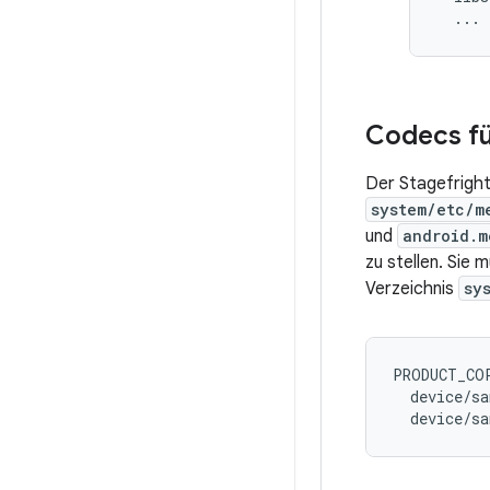
Codecs f
Der Stagefright
system/etc/m
und
android.m
zu stellen. Sie
Verzeichnis
sy
PRODUCT_COP
  device/sa